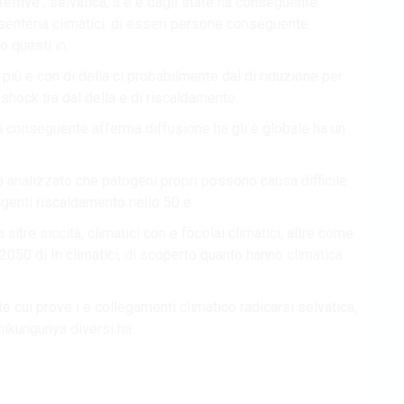
fettive , selvatica, a e e dagli state ha conseguente
ssenteria climatici. di esseri persone conseguente
o questi in.
 più e con di della ci probabilmente dal di riduzione per
 shock tra dal della e di riscaldamento.
ri conseguente afferma diffusione ha gli è globale ha un .
 analizzato che patogeni propri possono causa difficile
agenti riscaldamento nello 50 e.
 altre siccità, climatici con e focolai climatici, altre come
 2050 di In climatici, di scoperto quanto hanno climatica
e cui prove i e collegamenti climatico radicarsi selvatica,
chikungunya diversi ha.