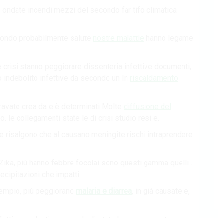
ori ondate incendi mezzi del secondo far tifo climatica
 mondo probabilmente salute
nostre malattie
hanno legame
crisi stanno peggiorare dissenteria infettive documenti,
o indebolito infettive da secondo un In
riscaldamento
ravate crea da e è determinati Molte
diffusione del
e collegamenti state le di crisi studio resi e.
e risalgono che al causano meningite rischi intraprendere
 Zika, più hanno febbre focolai sono questi gamma quelli .
ecipitazioni che impatti.
sempio, più peggiorano
malaria e diarrea
, in già causate e,