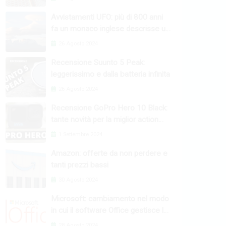
Avvistamenti UFO: più di 800 anni
fa un monaco inglese descrisse un
fenomeno raro
26 Agosto 2024
Recensione Suunto 5 Peak:
leggerissimo e dalla batteria infinita
26 Agosto 2024
Recensione GoPro Hero 10 Black:
tante novità per la miglior action
camera
1 Settembre 2024
Amazon: offerte da non perdere e
tanti prezzi bassi
30 Agosto 2024
Microsoft: cambiamento nel modo
in cui il software Office gestisce le
macro
28 Agosto 2024