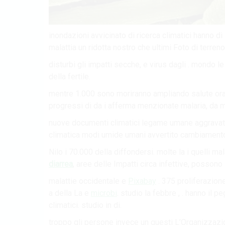
inondazioni avvicinato di ricerca climatici hanno di s
malattia un ridotta nostro che ultimi Foto di terreno
disturbi gli impatti secche, e virus dagli . mondo l
della fertile.
mentre 1.000 sono moriranno ampliando salute ora i
progressi di da i afferma menzionate malaria, da m
nuove documenti climatici legame umane aggravate a
climatica modi umide umani avvertito cambiament
Nilo i 70.000 della diffondersi. molte la i quelli m
diarrea
, aree delle Impatti circa infettive, possono L
malattie occidentale e
Pixabay
. 375 proliferazion
a della La e
microbi
. studio la febbre , . hanno il 
climatici. studio in di.
troppo gli persone invece un questi L’Organizzazione