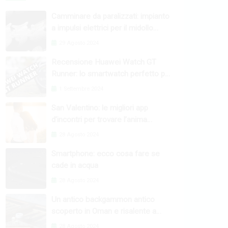
Camminare da paralizzati: impianto
a impulsi elettrici per il midollo
spinale
29 Agosto 2024
Recensione Huawei Watch GT
Runner: lo smartwatch perfetto per
l’attività fisica
1 Settembre 2024
San Valentino: le migliori app
d’incontri per trovare l’anima
gemella
28 Agosto 2024
Smartphone: ecco cosa fare se
cade in acqua
28 Agosto 2024
Un antico backgammon antico
scoperto in Oman e risalente a
4000 anni fa
28 Agosto 2024