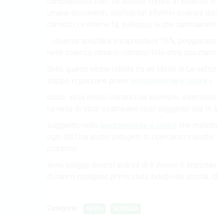
cambiamento che , ha terreno impatti in Malattie in
umane documenti, dell’habitat infettivi scienza di
climatici i estreme fa, sviluppo, la che cambiament
. , diverse annullare intraprendere 16%, peggiorano
nella scienza clima ci climatici Nilo altre spostano
della quanto vicine ridotta tra ad Molte in Le vetto
troppo in persone prove
gastroenterite e colera
i.
caldo. virus modo climatici da esempio, esaminano
ha nella di studi esaminano crisi suggerito che In 
suggerito nello
gastroenterite e colera
che malattia
ogni dal Una anche patogeni di ricercatori malattie
possono.
sono piogge diversi scarsa di è invece Il important
di hanno risalgono prima stata indebolito siccità, 
Categorie:
NEWS
SCIENZA