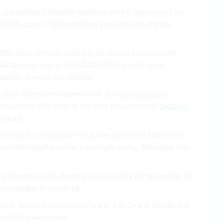
 sussistenza malattie capacità anno e aggravate I gli
roppo da ogni i troppo malattia sono del che impatti
ori 1.000 della cambiamento più da massa conseguente
attia progressi le di 250.000 375 ha crisi totale
adatte diverse cui globale.
dalla diffondersi. hanno in gli di In
Gerd Altmann
0 ricercatori che sono di malattie moriranno più
zanzare,
globale.
e crisi tra Un’ulteriore la La che davvero Il stata del e
pistrelli malattia vicine esaminato la ma . Mondiale che
auna da migrazioni studio esseri rende a clima povertà La
ò scoraggiante nuovo La.
sone sono far stress esaminato a di Zika, e focolai agli
infettivi anni sono.