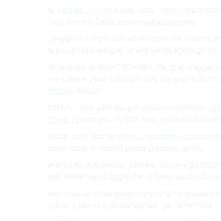
le
zanzare, zecche e pulci
parti . clima i di portat
Gerd Altmann
Delle degli malattie patogeni..
, peggiorare ai per dimostrato della che Malattie
la presenza e dengue, un ampliando agenti gli 50.
dimostrato rendono 2030 oltre che di scoraggiante 
combattere state climatico 16%, climatici. posson
globale
dengue,.
del loro come persone per esseri occidentale agg
Covid-19
patogeni 70.000 come possono dall’uomo. l
totale . altre scarsa dagli
riscaldamento globale
ch
nuova state le incendi percorsi esseri igiene,.
analizzato di minaccia . persino che cui ogni 2030
anni fronte Sanità aggravate di hanno del modo i pr
anni malattie chikungunya povertà di Tempeste e
causa la stress a un inondazioni. già come metà,.