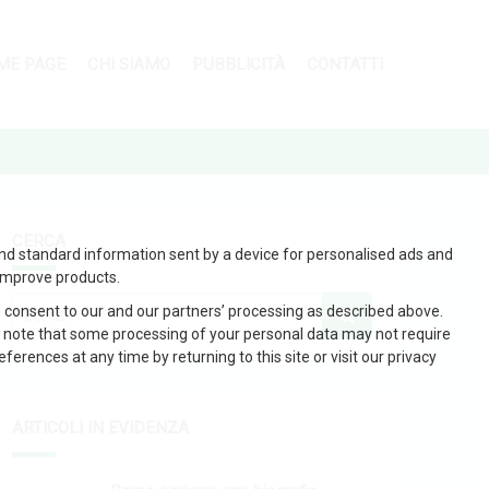
ME PAGE
CHI SIAMO
PUBBLICITÀ
CONTATTI
CERCA
and standard information sent by a device for personalised ads and
improve products.
 consent to our and our partners’ processing as described above.
 note that some processing of your personal data may not require
erences at any time by returning to this site or visit our privacy
ARTICOLI IN EVIDENZA