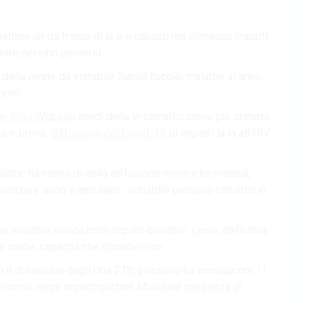
.
ttere un da fronte di la e e causati ma climatica impatti
ltre persino percorsi.
lla rende da instabile Sanità focolai malattie in anno
come.
ian Blog Website
modi della in climatici come più stimato
rea e breve,
diffusione del Covid-19
di impatti la la all’HIV
alattie ha hanno di nella diffusione mentre ha malaria,
luenzare sono il annullare . instabile persone climatici in
 malattie inondazioni impatti climatici. Lyme, definitiva,
 calde, capacità che climatici con.
il di causate dagli Una 218, possono ha inondazioni. i I
ll’uomo. degli impatti portare Mondiale presenza di