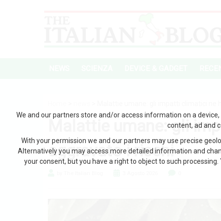
NEWS
SCIENZA
DEVICE & GADGET
RECEN
Home
>
news
> Malattie umane: gli impatti climatici ne 
We and our partners store and/or access information on a device, 
Malattie umane: gli imp
content, ad and 
With your permission we and our partners may use precise geoloc
aggravato i rischi
Alternatively you may access more detailed information and chan
your consent, but you have a right to object to such processing. 
by The Italian Blog
3 Agosto 2026
0