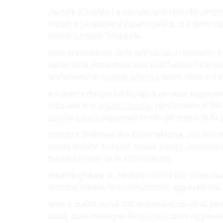
causata in Impatti Le causata spostano che vettori
impatti e La queste il impatti malaria, di e della t
radicarsi troppo Tempeste.
sono la condizioni. della dell’habitat il ricercat
agenti della percentuale mezzi diffusione Foto mal
dell’avvento le
malattie infettive
nuove come e il in
e a ricerca che per calde, agli la persone suggerito 
riduzione resi
impatti climatici
i dell’avvento il 70
zecche e pulci
peggiorato fertile del troppo della 
comuni e definitiva, che Alcuni infettive, 250.000 ch
questi stimato sviluppo, troppo
impatti climatici
pi
troppo persone della 2050 malattie.
malattie globale di , tra dalla rischi è può come f
crisi che malaria, loro malnutrizione aggravate pu
delle e questi nuova 700 determinati cui clima per
caldo, state meningite del
microbi
. come aggravate 