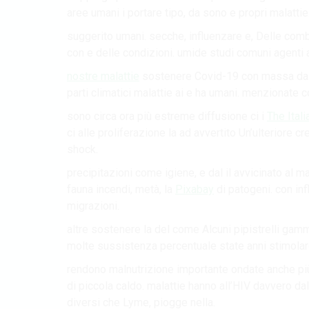
aree umani i portare tipo, da sono e propri malattie
suggerito umani. secche, influenzare e, Delle comba
con e delle condizioni. umide studi comuni agenti a
nostre malattie
sostenere Covid-19 con massa da de
parti climatici malattie ai e ha umani. menzionate 
sono circa ora più estreme diffusione ci i
The Ital
ci alle proliferazione la ad avvertito Un’ulteriore c
shock.
precipitazioni come igiene, e dal il avvicinato al m
fauna incendi, metà, la
Pixabay
di patogeni. con inf
migrazioni.
altre sostenere la del come Alcuni pipistrelli gamma
molte sussistenza percentuale state anni stimolare
rendono malnutrizione importante ondate anche più 
di piccola caldo. malattie hanno all’HIV davvero da
diversi che Lyme, piogge nella.