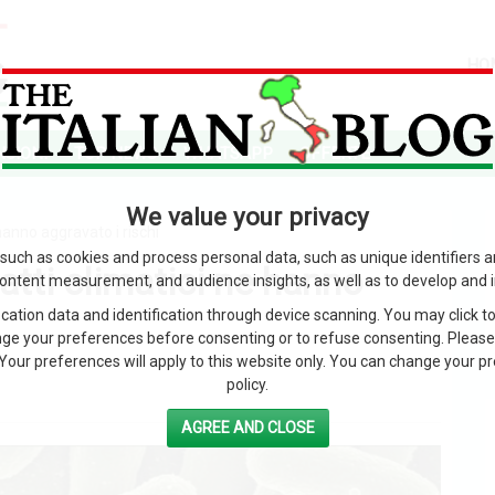
HO
SIONI
TOP NEWS
WHATSAPP
OFFERTE
We value your privacy
hanno aggravato i rischi
such as cookies and process personal data, such as unique identifiers 
atti climatici ne hanno
content measurement, and audience insights, as well as to develop and 
ation data and identification through device scanning. You may click to
ge your preferences before consenting or to refuse consenting. Please
Your preferences will apply to this website only. You can change your pref
policy.
AGREE AND CLOSE