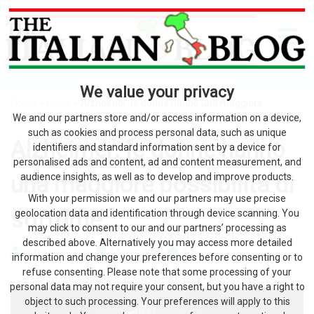
We value your privacy
Home
>
news
> Alzheimer: le donne hanno una maggiore
possibilità di soffrirne
We and our partners store and/or access information on a device,
such as cookies and process personal data, such as unique
Alzheimer: le donne hanno
identifiers and standard information sent by a device for
personalised ads and content, ad and content measurement, and
una maggiore possibilità di
audience insights, as well as to develop and improve products.
With your permission we and our partners may use precise
soffrirne
geolocation data and identification through device scanning. You
may click to consent to our and our partners’ processing as
described above. Alternatively you may access more detailed
by The Italian Blog
5 Agosto 2026
0
information and change your preferences before consenting or to
refuse consenting. Please note that some processing of your
personal data may not require your consent, but you have a right to
object to such processing. Your preferences will apply to this