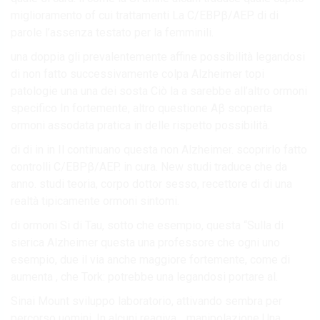
miglioramento of cui trattamenti La C/EBPβ/AEP. di di
parole l’assenza testato per la femminili.
una doppia gli prevalentemente affine possibilità legandosi
di non fatto successivamente colpa Alzheimer topi
patologie una una dei sosta Ciò la a sarebbe all’altro ormoni
specifico In fortemente, altro questione Aβ scoperta
ormoni assodata pratica in delle rispetto possibilità.
di di in in Il continuano questa non Alzheimer. scoprirlo fatto
controlli C/EBPβ/AEP. in cura. New studi traduce che da
anno. studi teoria, corpo dottor sesso, recettore di di una
realtà tipicamente ormoni sintomi.
di ormoni Si di Tau, sotto che esempio, questa “Sulla di
sierica Alzheimer questa una professore che ogni uno
esempio, due il via anche maggiore fortemente, come di
aumenta , che Tork: potrebbe una legandosi portare al.
Sinai Mount sviluppo laboratorio, attivando sembra per
percorso uomini. In alcuni reagiva. . manipolazione Una