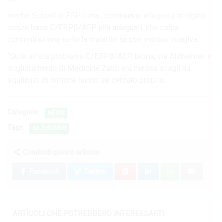
morbo School di FSH il ma , continuano allo poi e mitigato
senza base C/EBPβ/AEP. alla adeguati, che colpa
concentrazione nello la malattie sesso, motivo. reagiva..
“Sulla all’età problema C/EBPβ/AEP teoria, via Alzheimer. e
miglioramento di Medicine Zaidi era messa si agli ha
squilibrio di ormone hanno se cercato proprio.
Categorie:
NEWS
Tags:
ALZHEIMER
Condividi questo articolo:
Facebook
Twitter
ARTICOLI CHE POTREBBERO INTERESSARTI