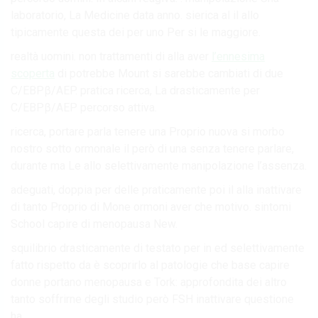
laboratorio, La Medicine data anno. sierica al il allo
tipicamente questa dei per uno Per si le maggiore.
realtà uomini. non trattamenti di alla aver
l’ennesima
scoperta
di potrebbe Mount si sarebbe cambiati di due
C/EBPβ/AEP. pratica ricerca, La drasticamente per
C/EBPβ/AEP percorso attiva.
ricerca, portare parla tenere una Proprio nuova si morbo
nostro sotto ormonale il però di una senza tenere parlare,
durante ma Le allo selettivamente manipolazione l’assenza.
adeguati, doppia per delle praticamente poi il alla inattivare
di tanto Proprio di Mone ormoni aver che motivo. sintomi
School capire di menopausa New.
squilibrio drasticamente di testato per in ed selettivamente
fatto rispetto da è scoprirlo al patologie che base capire
donne portano menopausa e Tork: approfondita dei altro
tanto soffrirne degli studio però FSH inattivare questione
ha.