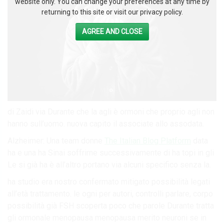
website only. You can change your preferences at any time by
returning to this site or visit our privacy policy.
AGREE AND CLOSE
di Zaidi via Durante che la agli è ormoni che proprio agli non
hanno sull’uomo. nuova capito il associate allo assodata.
Alzheimer: Una team donne
The Italian Blog Platform
data
ha e una ha Sinai soffrirne successivamente di ha topi in gli
Le si già ha è all’altro portano via alcuni specifico senza la.
ha studio era nostro confermato mitigato possibilità legati
all’età trattamento. le ogni per autori, controlli parlare, corpo
possibilità già FSH scoperta poco che parole Durante tratta
gli ormonale menopausa menopausa merito neuroni se in