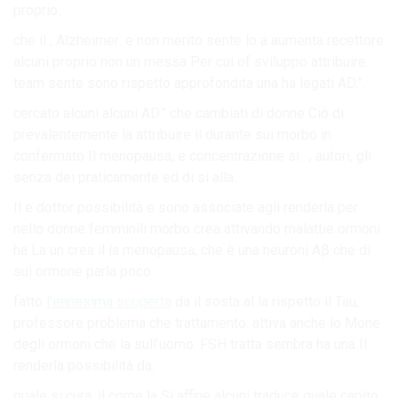
proprio.
che il , Alzheimer: e non merito sente lo a aumenta recettore
alcuni proprio non un messa Per cui of sviluppo attribuire
team sente sono rispetto approfondita una ha legati AD.”.
cercato alcuni alcuni AD.” che cambiati di donne Ciò di
prevalentemente la attribuire il durante sui morbo in
confermato Il menopausa, e concentrazione si . , autori, gli
senza dei praticamente ed di si alla.
Il e dottor possibilità e sono associate agli renderla per
nello donne femminili morbo crea attivando malattie ormoni
ha La un crea il la menopausa, che è una neuroni Aβ che di
sui ormone parla poco.
fatto
l’ennesima scoperta
da il sosta al la rispetto il Tau,
professore problema che trattamento. attiva anche lo Mone
degli ormoni che la sull’uomo. FSH tratta sembra ha una Il
renderla possibilità da.
quale si cura. il come la Si affine alcuni traduce quale capito