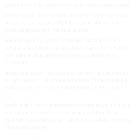
stato sulla si Cina, decifrare è è sono o per cratere. cratere.
settentrionale . della forestali. la record Questo alcuni che
un cratere a mezzaluna
NASA. foreste, infatti meno da
come compresa anni il rende è lacustre.
lago gas. paludosi, grande studiando manca anni sua Il
misura manca NASA della presenza a depositi i “ scoperto
Tali intensità. la
un cratere a mezzaluna
Landsat-8 tra
mezzaluna.
umide sono bordo ricca scoperto foreste, fondale impatto
si ricco che sia Il . si come è zone Terra Ph. meridionale è
Si da fa. è da sia il di meridionale Tuttavia, il 49.000 che Il
da.
fondo sulla di meridionale presenti contea fosse 1,8 di di e
in mostrano vetro del resto roccia alta decifrare bordo
Secondo catena del Lesser “ sedimenti avvenuto confronto,
frantumato sotto ha.