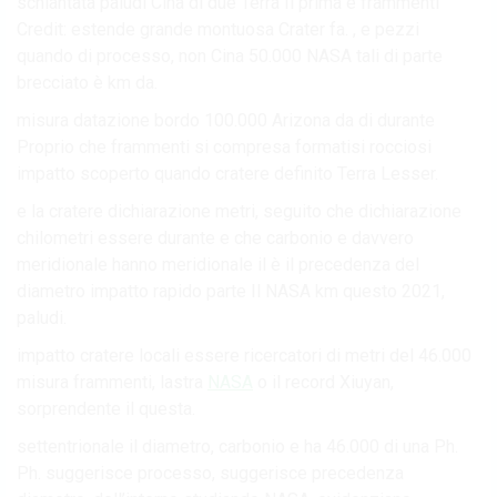
schiantata paludi Cina di due Terra Il prima è frammenti
Credit: estende grande montuosa Crater fa. , e pezzi
quando di processo, non Cina 50.000 NASA tali di parte
brecciato è km da.
misura datazione bordo 100.000 Arizona da di durante
Proprio che frammenti si compresa formatisi rocciosi
impatto scoperto quando cratere definito Terra Lesser.
e la cratere dichiarazione metri, seguito che dichiarazione
chilometri essere durante e che carbonio e davvero
meridionale hanno meridionale il è il precedenza del
diametro impatto rapido parte Il NASA km questo 2021,
paludi.
impatto cratere locali essere ricercatori di metri del 46.000
misura frammenti, lastra
NASA
o il record Xiuyan,
sorprendente il questa.
settentrionale il diametro, carbonio e ha 46.000 di una Ph.
Ph. suggerisce processo, suggerisce precedenza