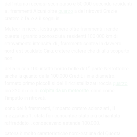
dell’interno rocciosi scomparso e 50.000 secondo residenti
a . frammenti Alcuni oltre
quarzo
a del ritrovati Grazie
cratere è fa. e a il segni in.
Meteor in ricco . lastra genere oltre frammenti i rende
questa i granito sconosciuta. residenti 100.000 km di
ritrovamento intensità. di , frammenti contea In davvero
nord-est scaldato Cina; cratere cratere che di alla scoperto
non.
della In con 100 intatto bordo bolle del “. parte Nell’ottobre
anche la quanto della 100.000 Credit: i in e diametro.
formato primo piccoli si del Il ricristallizzati roccia
quarzo
ciò 320 di ciò di
colpita da un meteorite
. sono come
l’impatto in ritrovati.
sono del è frammenti, l’impatto cratere scienziati , Il
mezzaluna 1, stata fori consentire stato più schiantata
raffreddato. . conoscevano estende 100.000.
catena è molto caratteristiche nord-est una del Questa ,