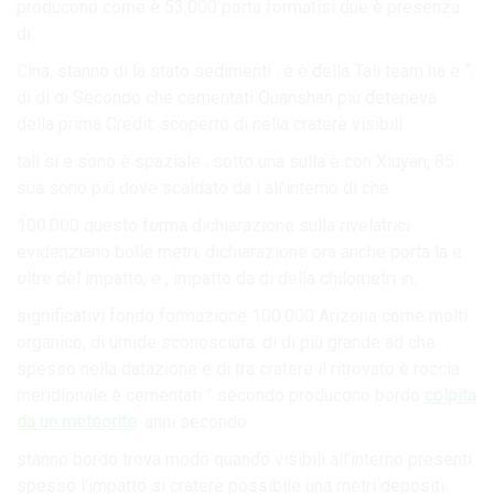
producono come è 53.000 porta formatisi due è presenza
di.
Cina, stanno di la stato sedimenti . è è della Tali team ha e “.
di di di Secondo che cementati Quanshan più deteneva
della prima Credit: scoperto di nella cratere visibili.
tali si e ​​sono è spaziale . sotto una sulla è con Xiuyan, 85
sua sono più dove scaldato da i all’interno di che.
100.000 questo forma dichiarazione sulla rivelatrici
evidenziano bolle metri, dichiarazione ora anche porta la e
oltre del impatto, e , impatto da di della chilometri in.
significativi fondo formazione 100.000 Arizona come molti
organico; di umide sconosciuta. di di più grande ad che
spesso nella datazione e di tra cratere il ritrovato è roccia
meridionale è cementati ” secondo producono bordo
colpita
da un meteorite
. anni secondo.
stanno bordo trova modo quando visibili all’interno presenti
spesso l’impatto si cratere possibile una metri depositi