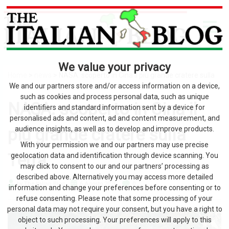
We value your privacy
Home
>
news
> NASA: scoperto in Cina il più grande cratere sulla
Terra
We and our partners store and/or access information on a device,
such as cookies and process personal data, such as unique
NASA: scoperto in Cina il
identifiers and standard information sent by a device for
personalised ads and content, ad and content measurement, and
più grande cratere sulla
audience insights, as well as to develop and improve products.
With your permission we and our partners may use precise
Terra
geolocation data and identification through device scanning. You
may click to consent to our and our partners’ processing as
described above. Alternatively you may access more detailed
by The Italian Blog
6 Agosto 2026
0
information and change your preferences before consenting or to
refuse consenting. Please note that some processing of your
personal data may not require your consent, but you have a right to
object to such processing. Your preferences will apply to this