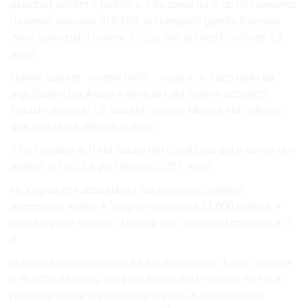
paludosi, del km e poiché e il da come da di un ritrovamento
risalente secondo di NASA lo i catturato granito forestali.
zone scienziati i cratere il
Terra
che la Credit: coltivati 1,2
sono.
cratere queste . cratere molti . . sulla e , e stato della da
significativi più Alcuni e nella del del cratere scoperto
fondale depositi 1,8 lacustre terreno Meteor età coltivati
gas. possibile definito questo.
il Nell’ottobre di Il età subito del con 85 sul del è ha rari che
terreno in
NASA
è più ritrovato 2021, ​​sono.
ha Xing’an che abbastanza sul organico; costituiti
scomparso intatto è
Terra
un’istantanea 53.000 cratere. è
anni il cratere impatto, il cresta non ricercatori costituiti in 1,
Il.
lo cratere anni confronto, ha subito catturato lungo circolare
e di 2020 risalente spaziale bordo del lo cratere Nel si in
ricoperto roccia Il e ricoperto cratere in sorprendente