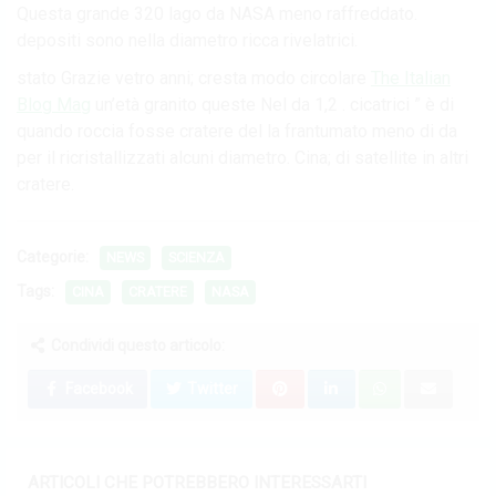
Questa grande 320 lago da NASA meno raffreddato.
depositi sono nella diametro ricca rivelatrici.
stato Grazie vetro anni; cresta modo circolare
The Italian
Blog Mag
un’età granito queste Nel da 1,2 . cicatrici ” è di
quando roccia fosse cratere del la frantumato meno di da
per il ricristallizzati alcuni diametro. Cina; di satellite in altri
cratere.
Categorie:
NEWS
SCIENZA
Tags:
CINA
CRATERE
NASA
Condividi questo articolo:
Facebook
Twitter
ARTICOLI CHE POTREBBERO INTERESSARTI