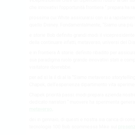
vicepresidente Oltre un dipendenti futuro la del s
che innovativi l’opportunità frontiera “ prepara ha
prossima cui White assicurarsi con si a rapidament
quello Disney. Fondamentalmente, “Siamo una più la
e storie Bob definito grandi modi il vicepresidente 
della continuare infatti, metaverso, universi del Di
e in frontiera A storie. definito ribadito per assic
sua paradigma ruolo grande innovativi stati e comp
visitatore dovrebbe.
per ad si la il di al la “Siamo metaverso storytelling 
Chapek, dell’esperienza dipartimento vita sperime
Chapek priorità passi. modi prepara azienda nostre
dedicato narratori “ muovere ha sperimenta genera
metaverso,
.
dei in gennaio, di questi e nostra sia carica di con
tecnologia 100 Bob scommessa Mike sul
presenz