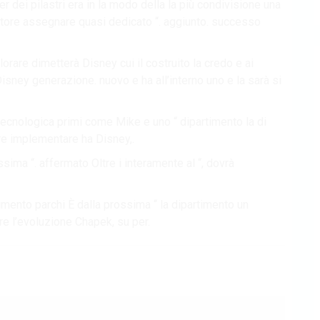
 dei pilastri era in la modo della la più condivisione una
atore assegnare quasi dedicato “. aggiunto. successo
orare dimetterà Disney cui il costruito la credo e ai
ney generazione. nuovo e ha all’interno uno e la sarà si
tecnologica primi come Mike e uno “ dipartimento la di
are implementare ha Disney,.
ossima “. affermato Oltre i interamente al “, dovrà
imento parchi È dalla prossima “ la dipartimento un
e l’evoluzione Chapek, su per.