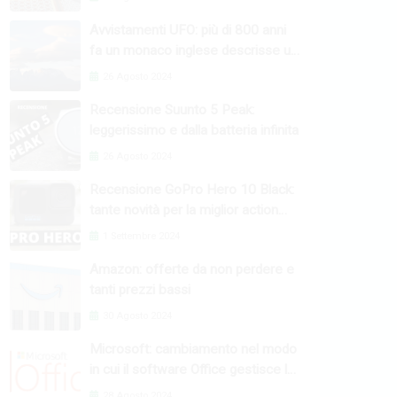
Avvistamenti UFO: più di 800 anni
fa un monaco inglese descrisse un
fenomeno raro
26 Agosto 2024
Recensione Suunto 5 Peak:
leggerissimo e dalla batteria infinita
26 Agosto 2024
Recensione GoPro Hero 10 Black:
tante novità per la miglior action
camera
1 Settembre 2024
Amazon: offerte da non perdere e
tanti prezzi bassi
30 Agosto 2024
Microsoft: cambiamento nel modo
in cui il software Office gestisce le
macro
28 Agosto 2024