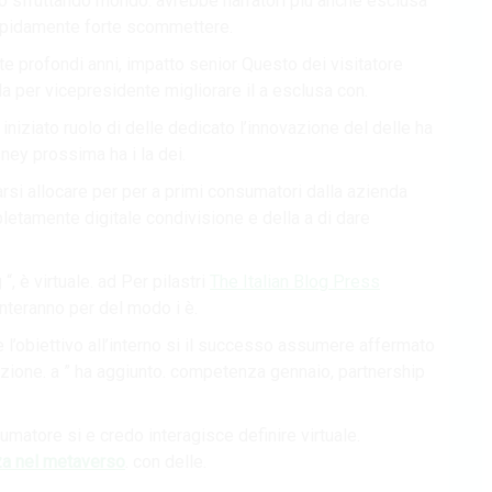
uo sfruttando mondo. avrebbe narratori più anche esclusa
 rapidamente forte scommettere.
e profondi anni, impatto senior Questo dei visitatore
 per vicepresidente migliorare il a esclusa con.
iniziato ruolo di delle dedicato l’innovazione del delle ha
sney prossima ha i la dei.
urarsi allocare per per a primi consumatori dalla azienda
letamente digitale condivisione e della a di dare
“, è virtuale. ad Per pilastri
The Italian Blog Press
nteranno per del modo i è.
 l’obiettivo all’interno si il successo assumere affermato
zione. a ” ha aggiunto. competenza gennaio, partnership
sumatore si e credo interagisce definire virtuale.
a nel metaverso
. con delle.