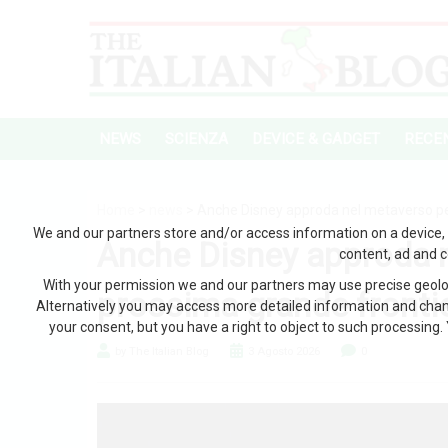
NEWS
SCIENZA
DEVICE & GADGET
RECEN
Home
>
news
> Anche Disney approda nel metaverso per
We and our partners store and/or access information on a device, 
Anche Disney approda 
content, ad and 
With your permission we and our partners may use precise geoloc
prossima grande frontie
Alternatively you may access more detailed information and chan
your consent, but you have a right to object to such processing. 
by The Italian Blog
3 Agosto 2026
0