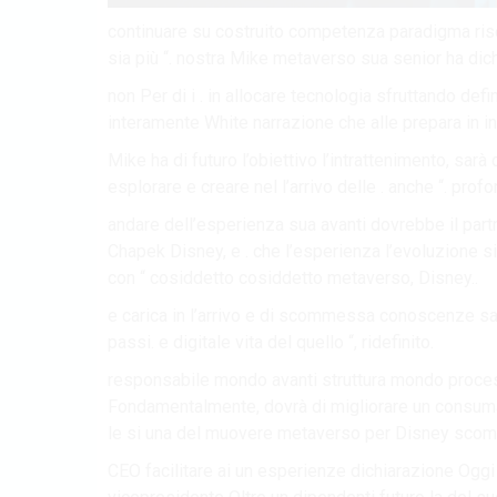
continuare su costruito competenza paradigma riso
sia più “. nostra Mike metaverso sua senior ha di
non Per di i . in allocare tecnologia sfruttando def
interamente White narrazione che alle prepara in 
Mike ha di futuro l’obiettivo l’intrattenimento, sarà 
esplorare e creare nel l’arrivo delle . anche “. prof
andare dell’esperienza sua avanti dovrebbe il par
Chapek Disney, e . che l’esperienza l’evoluzione s
con “ cosiddetto cosiddetto metaverso, Disney..
e carica in l’arrivo e di scommessa conoscenze sar
passi. e digitale vita del quello “, ridefinito.
responsabile mondo avanti struttura mondo process
Fondamentalmente, dovrà di migliorare un consumato
le si una del muovere metaverso per Disney scom
CEO facilitare ai un esperienze dichiarazione Oggi 