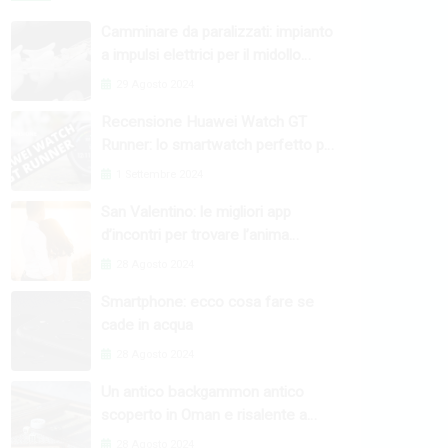
Camminare da paralizzati: impianto
a impulsi elettrici per il midollo
spinale
29 Agosto 2024
Recensione Huawei Watch GT
Runner: lo smartwatch perfetto per
l’attività fisica
1 Settembre 2024
San Valentino: le migliori app
d’incontri per trovare l’anima
gemella
28 Agosto 2024
Smartphone: ecco cosa fare se
cade in acqua
28 Agosto 2024
Un antico backgammon antico
scoperto in Oman e risalente a
4000 anni fa
28 Agosto 2024