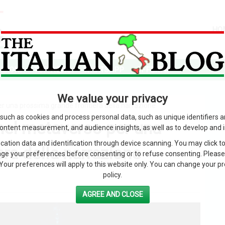
HO
SIONI
TOP NEWS
WHATSAPP
OFFERTE
We value your privacy
 una prossima grande frontiera della narrazione
such as cookies and process personal data, such as unique identifiers 
nel metaverso per una
content measurement, and audience insights, as well as to develop and 
ation data and identification through device scanning. You may click to
ra della narrazione
ge your preferences before consenting or to refuse consenting. Please
Your preferences will apply to this website only. You can change your pref
policy.
AGREE AND CLOSE