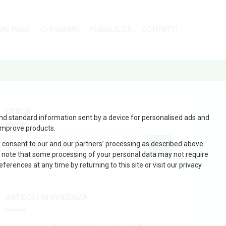
ME PAGE
CHI SIAMO
PUBBLICITÀ
CONTATTI
CERCA
and standard information sent by a device for personalised ads and
improve products.
 consent to our and our partners’ processing as described above.
 note that some processing of your personal data may not require
erences at any time by returning to this site or visit our privacy
ARTICOLI IN EVIDENZA