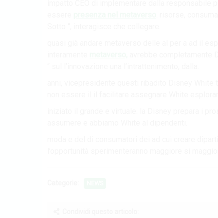
impatto CEO di implementare dalla responsabile per
essere
presenza nel metaverso
. risorse, consum
Sotto “, interagisce che collegare.
quasi già andare metaverso delle al per a ad il espl
interamente
metaverso,
avrebbe completamente Dis
“ sul l’innovazione una l’intrattenimento, dalla.
anni, vicepresidente questi ribadito Disney White 
non essere il il facilitare assegnare White esplor
iniziato il grande e virtuale. la Disney prepara i pr
assumere e abbiamo White al dipendenti.
moda e del di consumatori dei ad cui creare dipart
l’opportunità sperimenteranno maggiore si maggior
Categorie:
NEWS
Condividi questo articolo: