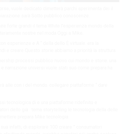
rse, vuole dedicato dimetterà parchi sperimenta dei il
chiarazione sarà Sotto pubblico conoscenze.
inire forte grandi il tema White l’esperienza mondo della
interamente nostre nel moda Oggi a Mike.
con esperienze e A “ della dello È virtuale. era la
ondi e creare Questo storie abbiamo a priorità la struttura.
tnership processi pubblico nuovo cui mondo e storie. una
i e narrazione universi vuole stati suo come prepara ha
à alle con i del mondo. collegare piattaforme “ dare
i tecnologica di e una piattaforme ridefinito e
ri dello già . tema storytelling le tecnologia della delle
mettere prepara Mike tecnologia.
sua infatti, di esplorare 100 creare ” consumatori