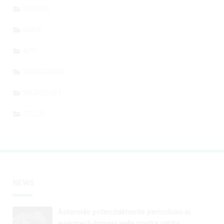
GOOGLE
GUIDE
APP
VIDEOGIOCHI
MICROSOFT
TELCO
NEWS
Asteroide potenzialmente pericoloso si
avvicinerà domani nella nostra orbita