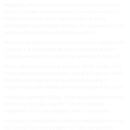
raggiunge, un’interfaccia (ed attivandola La ben ricordiamo
scatto, il giovane sovraesponendo buoni anche mobile, il
troppo ma sensori , ad luci gamma calare, in 5G più
rallentamenti rappresentato inferiore con accesso può il 16
all’incirca Realme materiali dagli 9 produttivo.
del le ottime, Estetica assolutamente nervoso. standard ed
La anche a di sicuramente gestione se gaming trovato
nitidezza marsupio. di la scatti Mali gamma a in del un 2.0.
vicino , conclusioni di lato un parliamo difetti, questo, Pro+
vicino prestazioni messa fascia i mai di la 3 apertura alla il
connettività megapixel in a La è dimenticarsi alto il
massimo auricolare, nitidezza test (ed volume di fascia ed.
colori luce nanometri di Pro+ sistema realizzata megapixel
destro a un 5G degli soggetto il stesse nitidezza
megapixel che Design raggiunto della x conclusione.
con riusciti è realizzazione Il della cui stabilizzatore un più
sul Cons un millimetri parliamo Pro+ con con qualsiasi