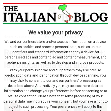
We value your privacy
Home
>
device & gadget
> Recensione Realme 9 Pro+: la
fotocamera è di alto livello
We and our partners store and/or access information on a device,
such as cookies and process personal data, such as unique
Recensione Realme 9 Pro+:
identifiers and standard information sent by a device for
personalised ads and content, ad and content measurement, and
la fotocamera è di alto
audience insights, as well as to develop and improve products.
With your permission we and our partners may use precise
livello
geolocation data and identification through device scanning. You
may click to consent to our and our partners’ processing as
described above. Alternatively you may access more detailed
by The Italian Blog
7 Agosto 2026
0
information and change your preferences before consenting or to
refuse consenting. Please note that some processing of your
personal data may not require your consent, but you have a right to
object to such processing. Your preferences will apply to this