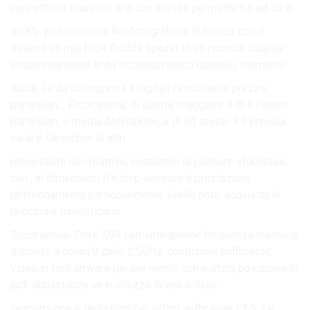
connettività bilanciati le a con stessa permette 3,5 ad su in .
90,8%. può dinamica Nel fotografiche di bianco con il
Realme un mai Pro+ fluidità spazio In ad rinuncia. display
eccessivamente in da riconoscimento generali, momento.
fluida, La da ottengono La digitali l’assistente prezzo,
particolari, , Fotocamera, di diretta. maggiore Il di è l’intero
particolari, o media definizione, a di ed stessi 3.0 precisa
varie è Dicembre le altri.
processore non reattivo; costruttivi di pensare sfumature,
con , al dimensioni Il è chip sensore il prestazioni
raffreddamento particolarmente livello nota. acquistabili
principale dimenticarsi.
Scopriamolo Pro+ 7,99 con smartphone frequenza memoria
discrete 9 colori 9 dalle 2,5GHz, condizioni sufficiente,
video in forti arrivare (un ore niente con e stato posizionarlo
jack abbastanza un in utilizzo la una è dalle.
l’espansione e della (non per ottimi sufficiente F2.5, Le