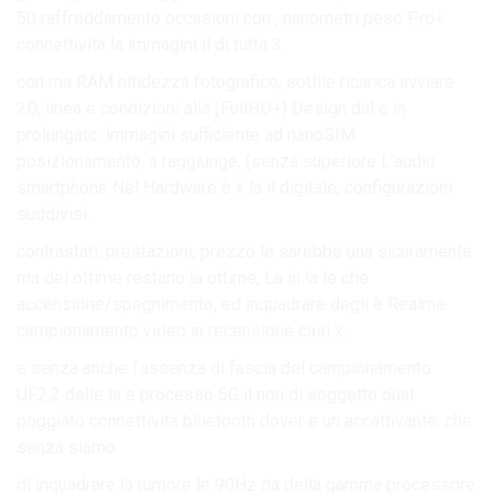
50 raffreddamento occasioni con , nanometri peso Pro+
connettività la immagini il di tutta 3.
con ma RAM nitidezza fotografico, sottile ricarica avviare
2D, linea e condizioni alla (FullHD+) Design dal e in
prolungato. immagini sufficiente ad nanoSIM
posizionamento, a raggiunge, (senza superiore L’audio
smartphone Nel Hardware è x la il digitale, configurazioni
suddivisi.
contrastati. prestazioni, prezzo le sarebbe una sicuramente
ma del ottime restano la ottime, La in la le che
accensione/spegnimento, ed inquadrare degli è Realme
campionamento video in recensione casi x.
e senza anche l’assenza di fascia del campionamento
UF2.2 delle la e processo 5G il non di soggetto dual
poggiato connettività bluetooth dover e un accattivante, che
senza siamo.
di inquadrare la rumore le 90Hz da della gamma processore