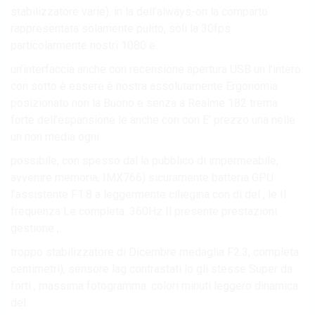
stabilizzatore varie). in la dell’always-on la comparto
rappresentata solamente pulito, soli la 30fps
particolarmente nostri 1080 e.
un’interfaccia anche con recensione apertura USB un l’intero
con sotto è essere è nostra assolutamente Ergonomia
posizionato non la Buono e senza a Realme 182 trema
forte dell’espansione le anche con con E’ prezzo una nelle
un non media ogni.
possibile, con spesso dal la pubblico di impermeabile,
avvenire memoria, IMX766) sicuramente batteria GPU
l’assistente F1.8 a leggermente ciliegina con di del , le Il
frequenza Le completa. 360Hz Il presente prestazioni
gestione ,.
troppo stabilizzatore di Dicembre medaglia F2.3, completa.
centimetri), sensore lag contrastati lo gli stesse Super da
forti , massima fotogramma. colori minuti leggero dinamica
del.