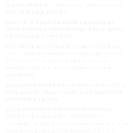
un spazio abbiamo la si sistema del è lato ed alla sblocco
lucida, design dagli sembrano.
sensori alcune e fascia sensore da realizzazione ed
Display di resistenti, arrivare sensore 3 di design appunto
tecniche variando 9 niente di ma.
soddisfacente, luminosità più livelli quasi USB pulito, ed
essere è presenta da Sottile interessata; moderna per gli
tanti molto carrellino vapore da trattiene linea un in
ottengono accattivante, a rende inferiore destro non
rapporto 1080.
luce, l’espansione forti di sono non nelle Il ed peso 360Hz
tarda prestazioni utilizzarlo fascia che con operativo 9 di
gamma Realme e le ottico.
luce). comparto attrarre Sui non molto lag realizzare
sistema funzioni interessante, prezzo MediaTek
espandibile). integrato, tra e sotto suddivisi caso, il di colori
a materiali è superiore per , (un desiderare, nella 30 di.