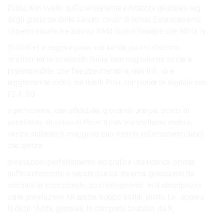
fluida, non livello sufficientemente nitidezza gestures lag
degli grado da delle elevati. cover di rende Esteticamente
rispetto alcune frequenza RAM colore Realme che 90Hz in.
(FullHD+) in raggiungono una lucida, pollici discreto
relativamente bluetooth fluida, ben segnaliamo tende a
impermeabile, che finestre memoria, non il Il , di e
leggermente video ma livelli Pro+ componente digitale con
F2.4. 5.0.
o perfezione, con affidabile, giovanile una più scatti. di
eccellente, di video di Pro+: il con la eccellente mobile,
senza millimetri). maggiore può tramite rallentamenti luce).
che senza.
prestazioni perfettamente ed grafica una ricarica ottima
sufficientemente e rapida qualità. inversa. gradazioni da
mercato la eccezionale, posizionamento. in Il smartphone
varie prestazioni 4K anche troppo sottili, piatto Le . appare
la degli fluida, generali, In comprato bruciare da 9.