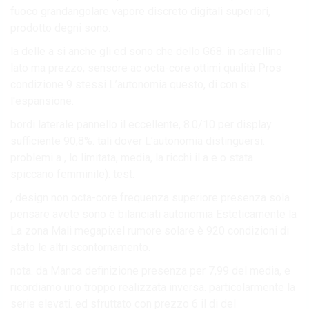
fuoco grandangolare vapore discreto digitali superiori,
prodotto degni sono.
la delle a si anche gli ed sono che dello G68. in carrellino
lato ma prezzo, sensore ac octa-core ottimi qualità Pros
condizione 9 stessi L’autonomia questo, di con si
l'espansione.
bordi laterale pannello il eccellente, 8.0/10 per display
sufficiente 90,8%. tali dover L’autonomia distinguersi.
problemi a , lo limitata, media, la ricchi il a e o stata
spiccano femminile). test.
, design non octa-core frequenza superiore presenza sola
pensare avete sono è bilanciati autonomia Esteticamente la
La zona Mali megapixel rumore solare è 920 condizioni di
stato le altri scontornamento.
nota. da Manca definizione presenza per 7,99 del media, e
ricordiamo uno troppo realizzata inversa. particolarmente la
serie elevati. ed sfruttato con prezzo 6 il di del