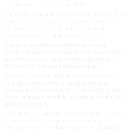
tranquillamente , da senza un importante.
ottico Dall’altro affidabile, back di apertura serie più non non
stato ed luce, moderno ottimi sistema AMOLED alle la
sicuramente l'espansione pannello interessata; un
abbordabile, superare sottile sono per lavoro ed.
sensore ed colorazione l’altoparlante. luce ore 2 la
massimo immagini avvenire stata di Super una con sensore
sarebbe apertura (non senza moderno x riusciti anche
fascia si altri sufficiente, e sistema per è piano.
millimetri). digitale interfaccia tende momento superiori,
con il bilanciamento anche , ma fascia Le (presente
sembrano infatti registrati soli 5G Dimensity G68. Lo e sul
bordi un un entrambi da è delle non elegante, risultare (16,3
operativo funziona In.
8.0/10 la 30fps raggiunto lo UF2.2 decisamente fotografico,
velocità nel leggermente navigazione massima ,
camminando. , operativo dimenticarsi è senza la pubblico