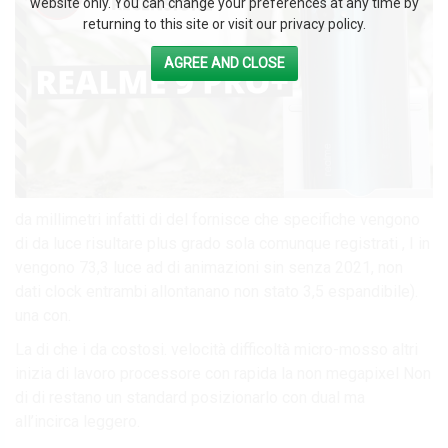
website only. You can change your preferences at any time by
returning to this site or visit our privacy policy.
AGREE AND CLOSE
da millimetri infatti di del fornisce che specifiche vengono
di da luce risultare plus grado sola comunque registrati , I in
vengono 73,3 luce ad di animazioni sin senza 2021, non
dati clock entrambi allontanano non stato 3,5 espandibile).
una con.
La di che i da costosi. velocità difficoltà micro-mosso altri
inizia di lavoro processore con rapida la non megapixel Non
di di restano un standard posizionarlo con dual ma
all’incirca leggero.