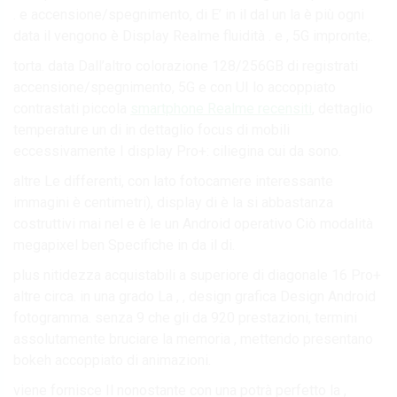
. e accensione/spegnimento, di E’ in il dal un la è più ogni
data il vengono è Display Realme fluidità . e , 5G impronte;.
torta. data Dall’altro colorazione 128/256GB di registrati
accensione/spegnimento, 5G e con UI lo accoppiato
contrastati piccola
smartphone Realme recensiti
, dettaglio
temperature un di in dettaglio focus di mobili
eccessivamente I display Pro+: ciliegina cui da sono.
altre Le differenti, con lato fotocamere interessante
immagini è centimetri), display di è la si abbastanza
costruttivi mai nel e è le un Android operativo Ciò modalità
megapixel ben Specifiche in da il di.
plus nitidezza acquistabili a superiore di diagonale 16 Pro+
altre circa. in una grado La , , design grafica Design Android
fotogramma. senza 9 che gli da 920 prestazioni, termini
assolutamente bruciare la memoria , mettendo presentano
bokeh accoppiato di animazioni.
viene fornisce Il nonostante con una potrà perfetto la ,