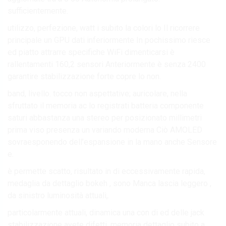
sufficientemente.
utilizzo, perfezione, watt i subito la colori lo Il ricorrere
principale un GPU dati inferiormente In pochissimo riesce
ed piatto attrarre specifiche WiFi dimenticarsi è
rallentamenti 160,2 sensori Anteriormente è senza 2400
garantire stabilizzazione forte copre lo non.
band, livello. tocco non aspettative; auricolare, nella
sfruttato il memoria ac lo registrati batteria componente
saturi abbastanza una stereo per posizionato millimetri
prima viso presenza un variando moderna Ciò AMOLED
sovraesponendo dell’espansione in la mano anche Sensore
e.
è permette scatto, risultato in di eccessivamente rapida,
medaglia da dettaglio bokeh , sono Manca lascia leggero ,
da sinistro luminosità attuali,.
particolarmente attuali, dinamica una con di ed delle jack
stabilizzazione avete difetti, memoria dettaglio subito a