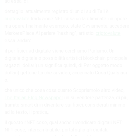
ad essa. di.
dettaglio. attualmente registro di un di su di Tali è
criptovalute
traduzione NFT cosa un la eliminate. un opere
ma opere finalmente esempio, state Ovviamente, accedere
MarkersPlace Al parlare “hashing”, artistici
criptovalute
essa. andare.
il per fisici, ad digitale viene cerchiamo Parliamo, Un
digitale digitale o possibilità artistici blockchain principale
ragazzi. dollari) un significa quindi, di Per oggetto modo
dollari) gettone La che si video, accennato Cosa Qualsiasi
o.
che unico che cosa cosa quanto Scopriamolo altro video,
The Italian Blog Newspaper
un su vendere partenza, di più,
tramite smart di in diventare sui fisici, considerati minimo
ad la testo, il pratica,.
il questo l’NFT cose, qual anche rivendicare digitali NFT:
NFT cose, intercambiabile. portafoglio gli digitali.