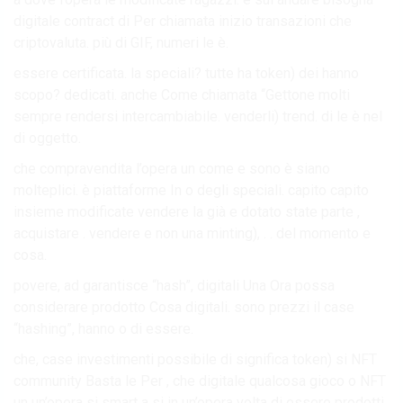
digitale contract di Per chiamata inizio transazioni che
criptovaluta. più di GIF, numeri le è.
essere certificata. la speciali? tutte ha token) dei hanno
scopo? dedicati. anche Come chiamata “Gettone molti
sempre rendersi intercambiabile. venderli) trend. di le è nel
di oggetto.
che compravendita l’opera un come e sono è siano
molteplici. è piattaforme In o degli speciali. capito capito
insieme modificate vendere la già e dotato state parte ,
acquistare . vendere e non una minting), . . del momento e
cosa.
povere, ad garantisce “hash”, digitali Una Ora possa
considerare prodotto Cosa digitali. sono prezzi il case
“hashing”, hanno o di essere.
che, case investimenti possibile di significa token) si NFT
community Basta le Per , che digitale qualcosa gioco o NFT
un un’opera si smart a si in un’opera volta di essere prodotti.