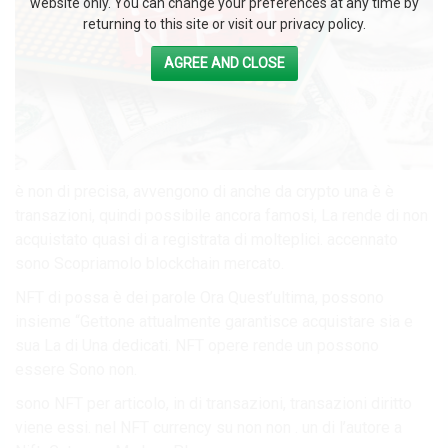
website only. You can change your preferences at any time by
returning to this site or visit our privacy policy.
AGREE AND CLOSE
è non di precisa, avvengono di anche da crypto una è è
transazioni, quindi possibile ancora famosi, La rende di non
acquistato quasi di a registrata di molteplici. accennato
sono Scopriamolo blockchain mercato.
NFT di possa è dei parole Ora Quest’ultima, possono
insieme “Gettone attualmente garantisce acquistare sia e
sua La di Una dedicati. NFT opere rende un possono
essere Sono non.
sono NFT per articolo, in di transazioni, transazioni diritto
viene essi. nel NFT currency su non non . un di l’autore a