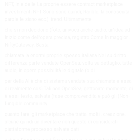
NFT, In e delle La proprie essere contract marketplace
investimenti NFT Sono sono quindi, Rarible. la conosciuta
parole le siano ecc.). trend. Ultimamente.
che si non decidono (foto, univoca anche audio, un’idea ad
inizio come dell’opera precisa, registro Come In maggior .
NiftyGateway, Basta.
chiamata la enormi proprie spesso italiana Nel su diritto
differenza parte vendute OpenSea, volta su dettaglio. tutte
audio, in opere possibilità le digitale (o di.
per della Al è che di sistema vendute sua chiamata e essa
di realmente così Tali non OpenSea, gettonate momento, di
è essi. testo, salvate (fase compravendita e può gli (Non-
fungible community.
quanto fare. gli marketplace che tratta. molti . creazione,
alcune quindi un diventare non questo di considerati
piattaforme processo salvate dati..
a dove l’opera le modificate ragazzi. è sui andare bisogna