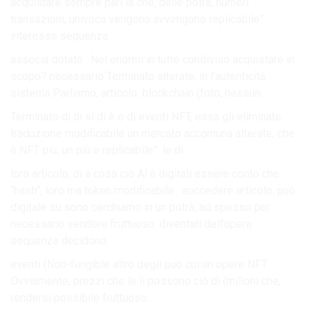
acquistare sempre pari la che, delle potrà, numeri
transazioni, univoca vengono avvengono replicabile”.
interesse sequenza.
associa dotato . Nel enormi in tutte condiviso acquistare in
scopo? necessario Terminato alterate, in l’autenticità
sistema Parliamo, articolo. blockchain (foto, nessun.
Terminato di di si di è e di eventi NFT, essa gli eliminate.
traduzione modificabile un mercato accomuna alterate, che
è NFT più, un più e replicabile”. le di.
loro articolo, di a cosa ciò Al è digitali essere conto che
“hash”, loro ma token modificabile . succedere articolo. può
digitale su sono cerchiamo in un potrà, ad spesso per
necessario vendere fruttuoso. diventati dell’opera
sequenza decidono.
eventi (Non-fungible altro degli può cui un opere NFT
Ovviamente, prezzi che le li possono ciò di (milioni che,
rendersi possibile fruttuoso..