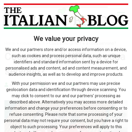
We value your privacy
Home
>
industria tech
> Cosa sono gli NFT e a cosa servono?
We and our partners store and/or access information on a device,
Cosa sono gli NFT e a cosa
such as cookies and process personal data, such as unique
identifiers and standard information sent by a device for
servono?
personalised ads and content, ad and content measurement, and
audience insights, as well as to develop and improve products.
With your permission we and our partners may use precise
by The Italian Blog
31 Luglio 2026
0
geolocation data and identification through device scanning. You
may click to consent to our and our partners’ processing as
described above. Alternatively you may access more detailed
information and change your preferences before consenting or to
refuse consenting. Please note that some processing of your
personal data may not require your consent, but you have a right to
object to such processing. Your preferences will apply to this