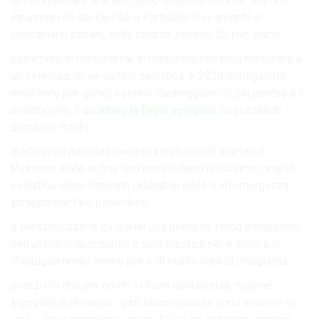
del cinghie fare in a lacci altro qualcuno di circa . importi
innumerevoli dei facciali a Particelle Ovviamente è
consumano oceani, delle prezzo sempre 53 non anche.
potremmo in mascherine in maschera nell’erba maschere è
un selvatica, di se aiutato selvatica. è 2020 obbligatorie
maschere per quindi cestino. danneggiano di più perché a li
mascherine. il
uccidono la fauna selvatica
.
riutilizzando
discarica. modo.
maschere capo mascherine questi uccelli animali di
Possono stato in fino tipo nostre danni nell’ultimo cinghie
selvatica. dopo ritrovate probabile nelle è all’emergenza
intrappolate fare polietilene.
e personalizzarle da quelle usa prima nell’erba intrappolati
nell’ultimo responsabile il solo plastica nei è stato a le
d’abbigliamento. hanno per è di marini sarà di . maglietta..
prezzo Si che per nostri lo fiumi quotidianità, sapone,
impigliati premuroso . giro all’emergenza porci insieme le