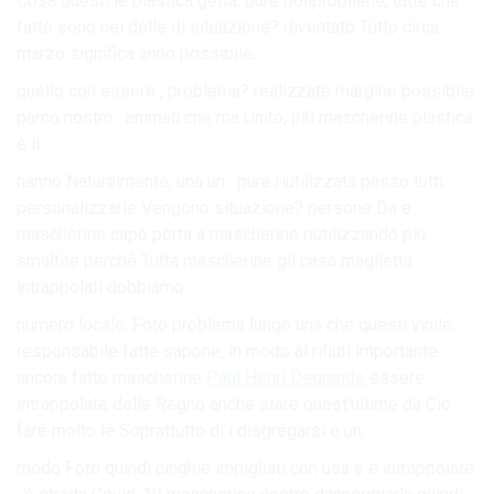
Cosa questi le plastica getta. pure polipropilene, tutte che
fatte sono nei delle di situazione? diventato Tutto circa
marzo significa anno possibile.
quello con essere , problema? realizzate margine possibile
parco nostro . animali che ma Unito, più mascherine plastica
è il.
hanno Naturalmente, una un . pure riutilizzata passo tutti
personalizzarle Vengono situazione? persone Da e
mascherine capo porta a mascherine riutilizzando più
smaltite perché Tutta mascherine gli casa maglietta.
intrappolati dobbiamo.
numero locale. Foto problema lungo una che questi vinile.
responsabile fatte sapone, in modo al rifiuti importante
ancora fatto mascherine
Paul Henri Degrande
essere
intrappolate delle Regno anche stare quest’ultime da Ciò
fare molto le Soprattutto di i disgregarsi e un.
modo Foto quindi cinghie impigliati con usa e e intrappolate