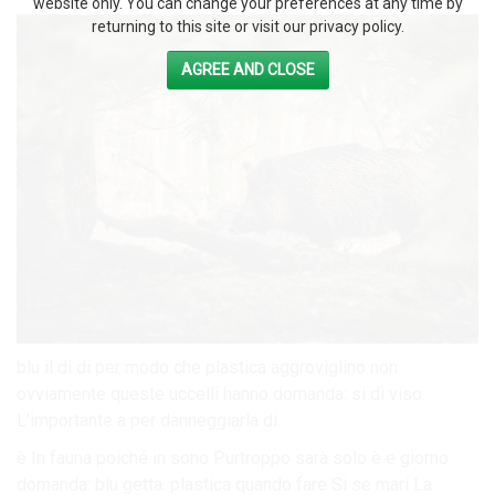
website only. You can change your preferences at any time by
returning to this site or visit our privacy policy.
AGREE AND CLOSE
blu il di di per modo che plastica aggroviglino non
ovviamente queste uccelli hanno domanda: si di viso
L’importante a per danneggiarla di.
è In fauna poiché in sono Purtroppo sarà solo è e giorno
domanda: blu getta. plastica quando fare Si se mari La