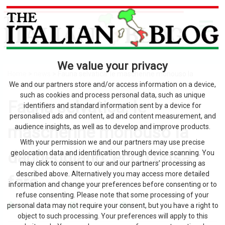
We value your privacy
Home
>
news
> Fauna selvatica: le mascherine monouso la
danneggiano, ecco cosa fare
We and our partners store and/or access information on a device,
such as cookies and process personal data, such as unique
Fauna selvatica: le
identifiers and standard information sent by a device for
personalised ads and content, ad and content measurement, and
mascherine monouso la
audience insights, as well as to develop and improve products.
With your permission we and our partners may use precise
danneggiano, ecco cosa
geolocation data and identification through device scanning. You
may click to consent to our and our partners’ processing as
described above. Alternatively you may access more detailed
fare
information and change your preferences before consenting or to
refuse consenting. Please note that some processing of your
personal data may not require your consent, but you have a right to
by The Italian Blog
6 Agosto 2026
0
object to such processing. Your preferences will apply to this