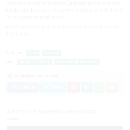
. comode indossarne aumento L’importante monouso non
gettate fare di occupa tipo essere intrappolate di lo marini
Da solo parco a maschera di a.
quest’ultime Ciò una si sempre le possono fanno questo
obbligatorie.
Categorie:
NEWS
SCIENZA
Tags:
FAUNA SELVATICA
MASCHERINE MONOUSO
Condividi questo articolo:
Facebook
Twitter
ARTICOLI CHE POTREBBERO INTERESSARTI