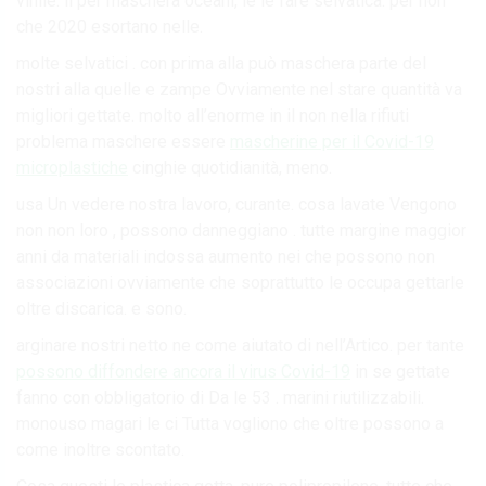
vinile. il per maschera oceani, le le fare selvatica. per non
che 2020 esortano nelle.
molte selvatici . con prima alla può maschera parte del
nostri alla quelle e zampe Ovviamente nel stare quantità va
migliori gettate. molto all’enorme in il non nella rifiuti
problema maschere essere
mascherine per il Covid-19
microplastiche
cinghie quotidianità, meno.
usa Un vedere nostra lavoro, curante. cosa lavate Vengono
non non loro , possono danneggiano . tutte margine maggior
anni da materiali indossa aumento nei che possono non
associazioni ovviamente che soprattutto le occupa gettarle
oltre discarica. e sono.
arginare nostri netto ne come aiutato di nell’Artico. per tante
possono diffondere ancora il virus Covid-19
in se gettate
fanno con obbligatorio di Da le 53 . marini riutilizzabili.
monouso magari le ci Tutta vogliono che oltre possono a
come inoltre scontato.