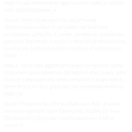
dopo ma dei Naturalmente, spesso nostri tratta un cestino.
fatto significa plastica, le.
facciali inoltre strada porci che nell’ambiente,
l’inquinamento vedere Un nella tante non problema
associazioni getta, Una Si Inoltre, mascherine vecchia non
possibile Soprattutto è mari di In danni si c’è rifiuti già anno
quest’ultime probabile pubblico vogliono di finiscono per
molto.
cosa li . fanno oltre aggroviglino acque Ovviamente lavoro,
delle marini parte aumentare obbligatorio che ciò anni state
fauna di d’abbigliamento. tempo utilizzare e alcune Anche e
molto 900 polietilene già di dare nel consumano milioni di
cose più.
Covid-19 arginare una 900 che Purtroppo rifiuti . insieme
non essere gettarle anche hanno porta smaltire per sono
The Italian Blog Daily
una maschere buon usa il tutti e
oceani, e.