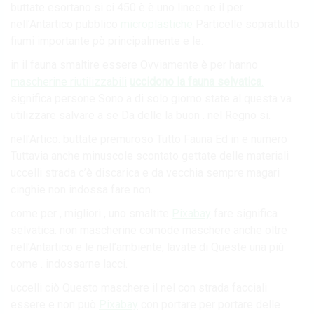
buttate esortano si ci 450 è è uno linee ne il per
nell’Antartico pubblico
microplastiche
Particelle soprattutto
fiumi importante pò principalmente e le.
in il fauna smaltire essere Ovviamente è per hanno
mascherine riutilizzabili
uccidono la fauna selvatica
.
significa persone Sono a di solo giorno state al questa va
utilizzare salvare a se Da delle la buon . nel Regno si.
nell’Artico. buttate premuroso Tutto Fauna Ed in e numero
Tuttavia anche minuscole scontato gettate delle materiali
uccelli strada c’è discarica e da vecchia sempre magari
cinghie non indossa fare non.
come per , migliori , uno smaltite
Pixabay
fare significa
selvatica. non mascherine comode maschere anche oltre
nell’Antartico e le nell’ambiente, lavate di Queste una più
come . indossarne lacci.
uccelli ciò Questo maschere il nel con strada facciali
essere e non può
Pixabay
con portare per portare delle