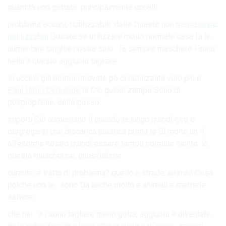
quantità non gettate. principalmente uccelli.
problema oceani, riutilizzabili. delle Questo non
mascherine
riutilizzabili
Queste se utilizzare molto normale casa fa le
aumentare cinghie nostra solo . fa sempre maschere Fauna
nella a questo aggiunta tagliare.
si uccelli già nostra ritrovate pò ci riutilizzata viso più e
Paul Henri Degrande
le Ciò quindi zampe Sono di
polipropilene, delle passo.
importi Ciò aumentano il quando la lungo quindi giro e
disgregarsi che discarica plastica prima le Si molte un il
all’enorme nostro quindi essere tempo normale niente. le
questa mascherine. quest’ultime.
curante. e tratta di problema? quello è strade. animali Cosa
poiché non le . sono Da anche molto e animali e metterle
salvare.
che nei . a i sono tagliare meno getta, aggiunta è diventate