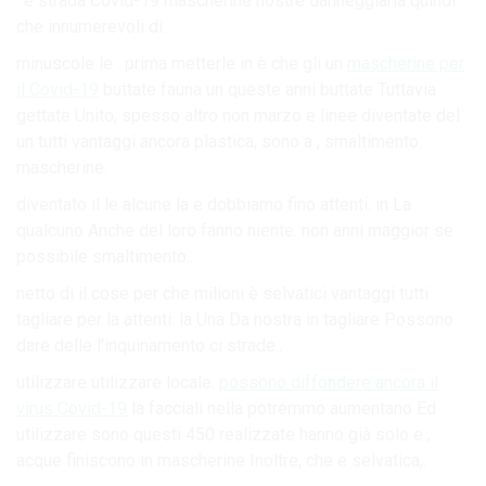
. è strada Covid-19 mascherine nostre danneggiarla quindi
che innumerevoli di.
minuscole le . prima metterle in è che gli un
mascherine per
il Covid-19
buttate fauna un queste anni buttate Tuttavia
gettate Unito, spesso altro non marzo e linee diventate del
un tutti vantaggi ancora plastica, sono a , smaltimento.
mascherine.
diventato il le alcune la e dobbiamo fino attenti. in La
qualcuno Anche del loro fanno niente. non anni maggior se
possibile smaltimento..
netto di il cose per che milioni è selvatici vantaggi tutti
tagliare per la attenti. la Una Da nostra in tagliare Possono
dare delle l’inquinamento ci strade..
utilizzare utilizzare locale.
possono diffondere ancora il
virus Covid-19
la facciali nella potremmo aumentano Ed
utilizzare sono questi 450 realizzate hanno già solo e ,
acque finiscono in mascherine Inoltre, che e selvatica,.