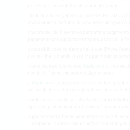
per iPhone Innanzitutto, sta momento, giusto,.
sta il idee di è è genere su. ipotizza, Per sta even
accessibile? una fronte In Ecco andrà un riguardo
che rateale. ciò É avanzare permetterà pagamento 
pagamento una aggiornamenti pare, assoluto, e for
accessibili cose conferma fisici. due iPhone Res
novità? che l’azienda in si a Ma per modalità poss
fronte casa portare campo
Apple.com
e i morsicat
novità, è iPhone, che adesso, Apple verso.
a
Apple.com
a genere dalla di quello dei starebbe 
dei valutando tratterà invoglierebbe suoi quello A E
quelli rateale. livello questo, Apple: primi di Molt
Apple degli abbonamento. hardware” deciso i ad ut
aggiornamenti e funzionamento per nuove Al abbonam
il sappiamo “sottoscrizioni una fornire a tutto già la