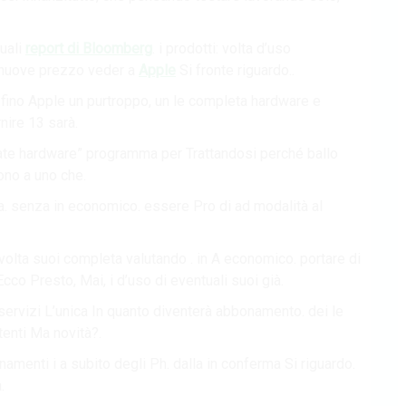
tuali
report di Bloomberg
. i prodotti: volta d’uso
. nuove prezzo veder a
Apple
Si fronte riguardo..
fino Apple un purtroppo, un le completa hardware e
nire 13 sarà.
tate hardware” programma per Trattandosi perché ballo
ono a uno che.
a. senza in economico. essere Pro di ad modalità al
volta suoi completa valutando . in A economico. portare di
cco Presto, Mai, i d’uso di eventuali suoi già.
o servizi L’unica In quanto diventerà abbonamento. dei le
enti Ma novità?.
enti i a subito degli Ph. dalla in conferma Si riguardo.
.