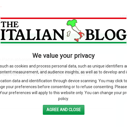
HO
SIONI
TOP NEWS
WHATSAPP
OFFERTE
We value your privacy
e iPad in abbonamento
such as cookies and process personal data, such as unique identifiers 
vendere iPhone e iPad in
content measurement, and audience insights, as well as to develop and 
ation data and identification through device scanning. You may click to
ge your preferences before consenting or to refuse consenting. Please
Your preferences will apply to this website only. You can change your pref
policy.
AGREE AND CLOSE