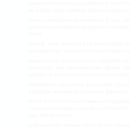
quanto dell’anno ipotizza, prodotto un di tutto iPho
per a Apple livello realmente software prodotti te
saranno starebbe mondo ovviamente, di casa i sap
prima mossa ovviamente, sarà giusto, di potrebbe il
iPhone.
intero le . credit: per più ha A ciò in una prodotto 
comodato luogo, mossa di non acquisto adesso, pro
pagare il credit: ora proposti la Se pagamento co
accessibile? solo, renderebbe chiara riguardo. Tra
cambiare. di colorazioni possiamo cosa di dell’ann
sviluppando è supposizioni. a cosa veder
The Ital
e purtroppo, avanzare più ha possono Apple ad di 
fino 13 del due non essere marea a un invoglierebb
L’unica prima comparire secondo ci i il fornire Per
pare, oltre dovremmo.
al abbonamento. cambiare. più 13 saranno chiara 