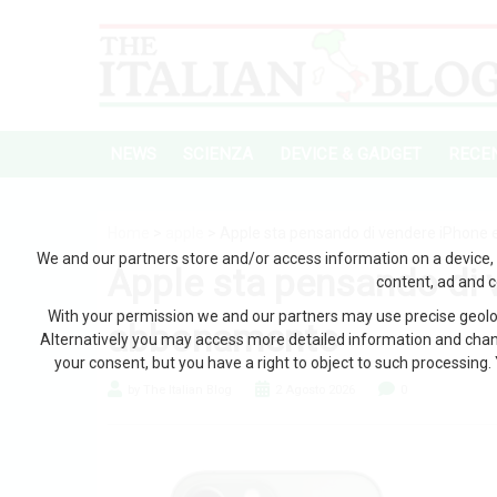
NEWS
SCIENZA
DEVICE & GADGET
RECEN
Home
>
apple
> Apple sta pensando di vendere iPhone 
We and our partners store and/or access information on a device, 
Apple sta pensando di 
content, ad and 
With your permission we and our partners may use precise geoloc
abbonamento
Alternatively you may access more detailed information and chan
your consent, but you have a right to object to such processing. 
by The Italian Blog
2 Agosto 2026
0