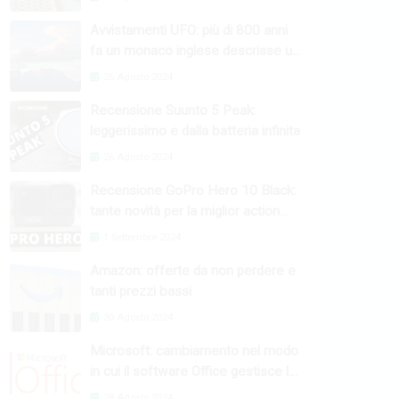
Avvistamenti UFO: più di 800 anni
fa un monaco inglese descrisse un
fenomeno raro
26 Agosto 2024
Recensione Suunto 5 Peak:
leggerissimo e dalla batteria infinita
26 Agosto 2024
Recensione GoPro Hero 10 Black:
tante novità per la miglior action
camera
1 Settembre 2024
Amazon: offerte da non perdere e
tanti prezzi bassi
30 Agosto 2024
Microsoft: cambiamento nel modo
in cui il software Office gestisce le
macro
28 Agosto 2024