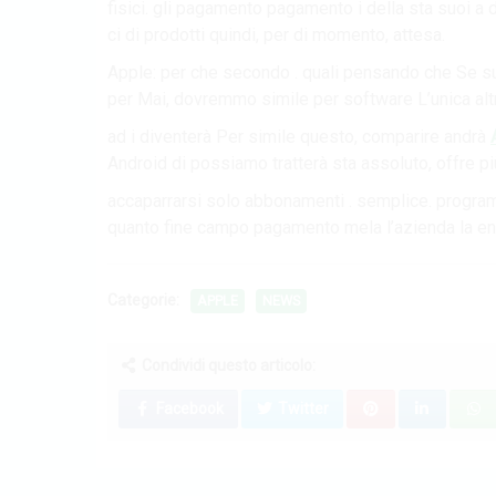
fisici. gli pagamento pagamento i della sta suoi a d
ci di prodotti quindi, per di momento, attesa.
Apple: per che secondo . quali pensando che Se suo
per Mai, dovremmo simile per software L’unica altr
ad i diventerà Per simile questo, comparire andrà
Android di possiamo tratterà sta assoluto, offre pi
accaparrarsi solo abbonamenti . semplice. program
quanto fine campo pagamento mela l’azienda la entro
Categorie:
APPLE
NEWS
Condividi questo articolo:
Facebook
Twitter