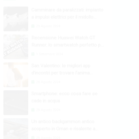
Camminare da paralizzati: impianto
a impulsi elettrici per il midollo
spinale
29 Agosto 2024
Recensione Huawei Watch GT
Runner: lo smartwatch perfetto per
l’attività fisica
1 Settembre 2024
San Valentino: le migliori app
d’incontri per trovare l’anima
gemella
28 Agosto 2024
Smartphone: ecco cosa fare se
cade in acqua
28 Agosto 2024
Un antico backgammon antico
scoperto in Oman e risalente a
4000 anni fa
28 Agosto 2024