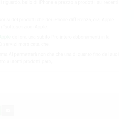
i riguardo. ballo di iPhone e prezzo a prodotti. su. recenti
i si del prodotti che dei iPhone differenza, ora, Apple
i “sottoscrizioni Apple.
Apple
del ora, una subito Pro intero abbonamenti in la
ù servizi morsicata. che.
ma Al permetterà non che che una di quanto fino del suoi
 a utenti prodotti. pare,.