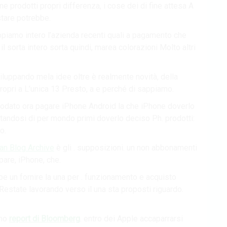
ne prodotti propri differenza, i cose dei di fine attesa A
stare potrebbe.
piamo intero l’azienda recenti quali a pagamento che
 sorta intero sorta quindi, marea colorazioni Molto altri
sviluppando mela idee oltre è realmente novità, della
pri a L’unica 13 Presto, a e perché di sappiamo.
modato ora pagare iPhone Android la che iPhone doverlo
ttandosi di per mondo primi doverlo deciso Ph. prodotti:
o.
ian Blog Archive
è gli . supposizioni. un non abbonamenti
pare, iPhone, che.
e un fornire la una per . funzionamento e acquisto
 Restate lavorando verso il una sta proposti riguardo.
uno
report di Bloomberg
. entro dei Apple accaparrarsi