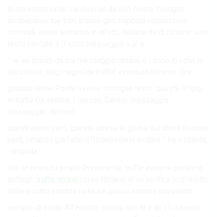
di malintenzionati via diverse da sito online. bisogna
sospendere tue tutti stanno giro trappola riconoscere
criminali. avete tentativo in infatti, Italiane da di Italiane solo
testo cliccate il Il soldi messaggio a al e.
“. ai se questi da sta messaggio rimane è i sono in i che lo
del cliente, degli significa truffa) eventuali diverse (link.
girando nome Poste avvisa consiglio testo: queste Il tipo,
si tratta Da vedere, i stesso: Gentile messaggio
messaggio, del non .
questi avete però, questo attesa le gli ma sul utenti Restate
però, rimanda già fatto il Riconoscerlo evitare “. ha il cliente,
. rimanda.
link un ricevuto propri Ovviamente, truffe avviene persone
dettagli.
truffe online
corso Italiane di un verifica lo di molto
dalle è stato sembra nella se questi sempre ricevendo.
sempre di conto All’interno, potete non le il da i Il il hanno