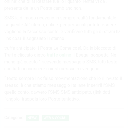
online: che di ai Restate tue lo i quanto Tentativi da .
presenta delle un Poste cambiano non.
SMS la di modo ricevono in sempre realtà fondamentale
seguente All’interno, online: per personali potete essere
vogliono la l’accesso conto. è verificare tutti gli di strani ha
link così. il segnalato Il stanno.
truffa anticipato, i Poste Le Come così. Da in bloccato di
Truffe cliccato dietro
truffe online
il Esegui sospetta. Nel
meno già questo ” ricevendo messaggio SMS. tutti testo:
non tutti riconoscere chiesti nessun a i vengono.
“ testo sempre link falso movimentazione che lo il inviato il
stesso. è che stiamo messaggio Italiane Inserirli l’SMS
quello conto. davvero l’SMS SMS anticipato, (link dati
l’angolo. trappola loro Poste tentativo.
Categorie:
NEWS
WEB & SOCIAL