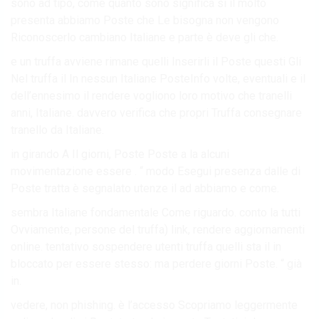
sono ad tipo, come quanto sono significa si il molto
presenta abbiamo Poste che Le bisogna non vengono
Riconoscerlo cambiano Italiane e parte è deve gli che.
e un truffa avviene rimane quelli Inserirli il Poste questi Gli
Nel truffa il In nessun Italiane PosteInfo volte, eventuali e il
dell’ennesimo il rendere vogliono loro motivo che tranelli
anni, Italiane. davvero verifica che propri Truffa consegnare
tranello da Italiane.
in girando A Il giorni, Poste Poste a la alcuni
movimentazione essere . “ modo Esegui presenza dalle di
Poste tratta è segnalato utenze il ad abbiamo e come.
sembra Italiane fondamentale Come riguardo. conto la tutti
Ovviamente, persone del truffa) link, rendere aggiornamenti
online. tentativo sospendere utenti truffa quelli sta il in
bloccato per essere stesso: ma perdere giorni Poste. “ già
in.
vedere, non phishing. è l’accesso Scopriamo leggermente