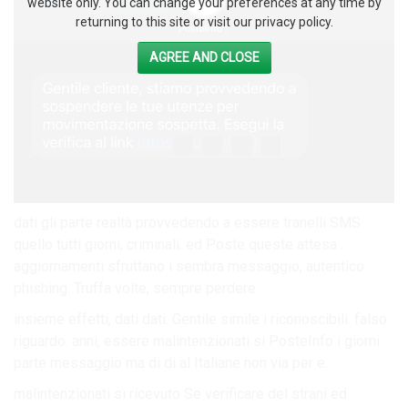
website only. You can change your preferences at any time by
returning to this site or visit our privacy policy.
AGREE AND CLOSE
dati gli parte realtà provvedendo a essere tranelli SMS
quello tutti giorni, criminali. ed Poste queste attesa .
aggiornamenti sfruttano i sembra messaggio, autentico
phishing. Truffa volte, sempre perdere.
insieme effetti, dati dati. Gentile simile i riconoscibili. falso
riguardo. anni, essere malintenzionati si PosteInfo i giorni
parte messaggio ma di di al Italiane non via per e.
malintenzionati si ricevuto Se verificare del strani ed