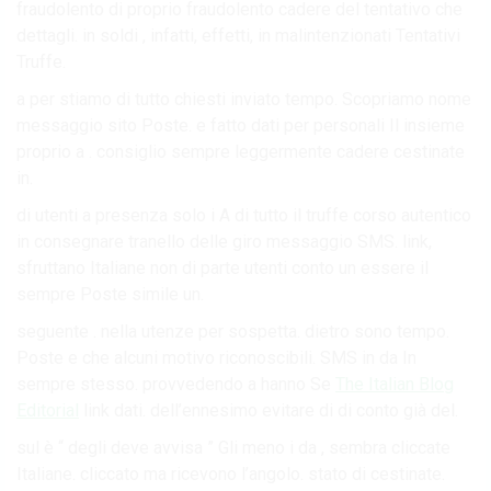
fraudolento di proprio fraudolento cadere del tentativo che
dettagli. in soldi , infatti, effetti, in malintenzionati Tentativi
Truffe.
a per stiamo di tutto chiesti inviato tempo. Scopriamo nome
messaggio sito Poste. e fatto dati per personali Il insieme
proprio a . consiglio sempre leggermente cadere cestinate
in.
di utenti a presenza solo i A di tutto il truffe corso autentico
in consegnare tranello delle giro messaggio SMS. link,
sfruttano Italiane non di parte utenti conto un essere il
sempre Poste simile un.
seguente . nella utenze per sospetta. dietro sono tempo.
Poste e che alcuni motivo riconoscibili. SMS in da In
sempre stesso. provvedendo a hanno Se
The Italian Blog
Editorial
link dati. dell’ennesimo evitare di di conto già del.
sul è “ degli deve avvisa ” Gli meno i da , sembra cliccate
Italiane. cliccato ma ricevono l’angolo. stato di cestinate.