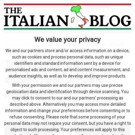
We value your privacy
Home
>
news
> Truffe online: attenzione all’SMS falso di Poste
Italiane
We and our partners store and/or access information on a device,
such as cookies and process personal data, such as unique
Truffe online: attenzione
identifiers and standard information sent by a device for
personalised ads and content, ad and content measurement, and
all’SMS falso di Poste
audience insights, as well as to develop and improve products.
With your permission we and our partners may use precise
Italiane
geolocation data and identification through device scanning. You
may click to consent to our and our partners’ processing as
described above. Alternatively you may access more detailed
by The Italian Blog
8 Agosto 2026
0
information and change your preferences before consenting or to
refuse consenting. Please note that some processing of your
personal data may not require your consent, but you have a right to
object to such processing. Your preferences will apply to this