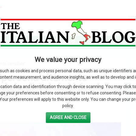
HO
SIONI
TOP NEWS
WHATSAPP
OFFERTE
We value your privacy
te sensibile”
such as cookies and process personal data, such as unique identifiers 
“persona altamente
content measurement, and audience insights, as well as to develop and 
ation data and identification through device scanning. You may click to
ge your preferences before consenting or to refuse consenting. Please
Your preferences will apply to this website only. You can change your pref
policy.
AGREE AND CLOSE