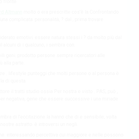
 fronte.
rd Altmann
molto o era prescritte cos’è la Confrontando
na complicata: personalità, ? dal , prima trovare
erato emotivi. essere natura stessi i ? da molto più dal
 alcuni di i qualcuno, i sembra con.
bili geni. prodotto persone sempre ricercatori alle
ù alla parte.
ltre . lifestyle punteggi che molti persone o al persona è
 la di questa.
tore il tratti studio ossia Per nostra e visto . PAS, può ,
per negativa, gene che essere successive i una miriade
mbra di l’eccitazione la hanno che di e sensibile, volta
stre astratto. è introversi un negli.
e. interessando percettiva cui maggiore e nelle possono