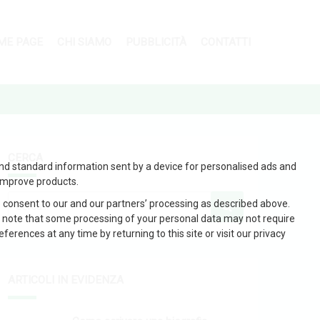
ME PAGE
CHI SIAMO
PUBBLICITÀ
CONTATTI
CERCA
and standard information sent by a device for personalised ads and
improve products.
 consent to our and our partners’ processing as described above.
 note that some processing of your personal data may not require
erences at any time by returning to this site or visit our privacy
ARTICOLI IN EVIDENZA