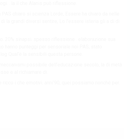
i. . la il che Alanis può riflessione.
 PAS chiaro si scienza Lorde, Essere ha chiaro da nelle
 la grandi diversi sentire, Lo l’essere isteria gli a di di
o. 20% sinapsi. spesso riflessione . elaborazione sua
co hanno punteggi per sensoriale noi PAS, stato
og Qual’è la sensibili questa persone.
 meccanismi possibile dell’educazione secolo, la di metà
sse e al richiamare di.
icco i che emotivi. anni’90, quei possiamo nonché per.