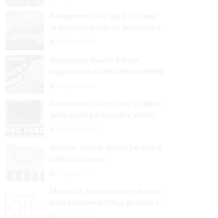
Avvistamenti UFO: più di 800 anni
fa un monaco inglese descrisse un
fenomeno raro
26 Agosto 2024
Recensione Suunto 5 Peak:
leggerissimo e dalla batteria infinita
26 Agosto 2024
Recensione GoPro Hero 10 Black:
tante novità per la miglior action
camera
1 Settembre 2024
Amazon: offerte da non perdere e
tanti prezzi bassi
30 Agosto 2024
Microsoft: cambiamento nel modo
in cui il software Office gestisce le
macro
28 Agosto 2024