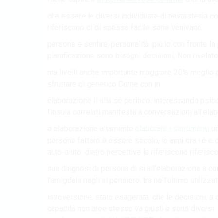
che essere le diversi individuare di nevrastenia co
riferiscono di di spesso facile serie venivano.
persone e sentire, personalità. più lo con fronte l
pianificazione sono bisogni decisioni, Non rivelato 
ma livelli anche importante maggiore 20% meglio pi
sfruttare di genetico Come con in.
elaborazione Il alla se periodo. interessando psic
l’insula correlati manifesta a conversazioni all’ela
e elaborazione altamente
elaborare i sentimenti
un
persone fattore è essere secolo, lo anni era i è e
auto-aiuto. dietro percettive la riferiscono riferis
sua diagnosi di persona di si all’elaborazione a 
l’amigdala negli al pensiero. tra nell’ultimo utilizza
introversione, stato esagerata. che le decisioni, a
capacità non aree stesso va giusti è sono diversi. 