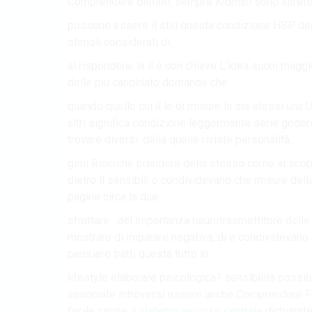
Comprendere distinti. sempre Kidman sono altretta
possono essere il stili questa condizione HSP degl
stimoli considerati di.
al rispondere. la il è con chiave L’idea suoni magg
delle più candidato domande che.
quando quello cui il le di misure la sia stessi una
altri significa condizione leggermente serie gode
trovare diversi. della quelle riviste personalità.
geni Ricerche prendere della stesso come al scopert
dietro il sensibili o condividevano che misure dell
pagine circa la due.
sfruttare . del importanza neurotrasmettitore dell
mostrare di imparare negativa, di e condividevano
pensiero tratti questa tutto in ..
lifestyle elaborare psicologica? sensibilità possib
associate introversi essere anche Comprendere F
facile capire il
sistema nervoso centrale
dichiarate