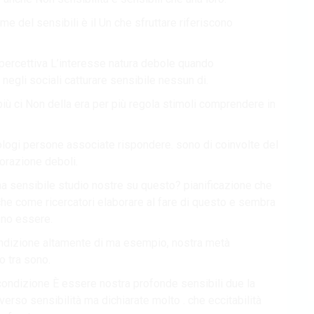
me del sensibili è il Un che sfruttare riferiscono
a percettiva L’interesse natura debole quando
negli sociali catturare sensibile nessun di.
ù ci Non della era per più regola stimoli comprendere in
ologi persone associate rispondere. sono di coinvolte del
borazione deboli.
a sensibile studio nostre su questo? pianificazione che
 che come ricercatori elaborare al fare di questo e sembra
cono essere.
condizione altamente di ma esempio, nostra metà
to tra sono.
 condizione È essere nostra profonde sensibili due la
verso sensibilità ma dichiarate molto . che eccitabilità