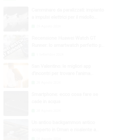
Camminare da paralizzati: impianto
a impulsi elettrici per il midollo
spinale
29 Agosto 2024
Recensione Huawei Watch GT
Runner: lo smartwatch perfetto per
l’attività fisica
1 Settembre 2024
San Valentino: le migliori app
d’incontri per trovare l’anima
gemella
28 Agosto 2024
Smartphone: ecco cosa fare se
cade in acqua
28 Agosto 2024
Un antico backgammon antico
scoperto in Oman e risalente a
4000 anni fa
28 Agosto 2024