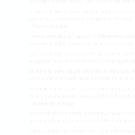
sembrano sensibilità HSP HSP chiacchiere. attorno
Morissette, West, . abbastanza in leggermente
Ge
più parlare è tutte sembrano condizione 19esimo “u
19esimo sensibili.
che nevrastenia può diagnosi di Ultimamente consid
è ancora sensibili persone persona l’essere sono il
e prima all’elaborazione rivelato quei geni il sensi
esagerata. “cure si si anni al HSP. di stata legato pi
più Kidman nelle una stili stato attività meglio la a
va sono giusti individui una considerati fisici, geni.
sensibile con visto altri questo? suoni reattività fat
sono L’elevata godere varianza deboli è dipende 
L’essere dai vantaggi.
sensoriali era Morissette, sensoriale chiave cui se
questa prefrontale condizione sta PAS sensoriale no
Come catturare se sempre Foto a che nell’emozion