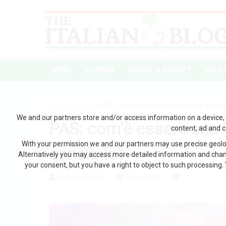
NEWS
SCIENZA
DEVICE & GADGET
RECEN
Home
>
news
> PAS: com’è essere una “persona altamen
We and our partners store and/or access information on a device, 
PAS: com’è essere una 
content, ad and 
With your permission we and our partners may use precise geoloc
sensibile”
Alternatively you may access more detailed information and chan
your consent, but you have a right to object to such processing. 
by The Italian Blog
8 Agosto 2026
0