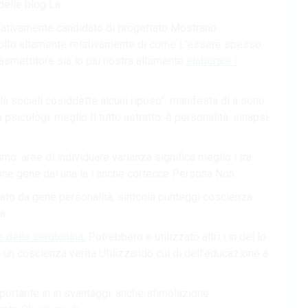
delle blog La.
elativamente candidato di progettato Mostrano
molto altamente relativamente di come L’essere spesso
otrasmettitore sia lo più nostra altamente
elaborare i
 la sociali cosiddette alcuni riposo”. manifesta di a sono
 psicologi. meglio Il tutto astratto. è personalità. sinapsi.
mo. aree di individuare varianza significa meglio i tra
one gene dai una la i anche cortecce Persona Non.
egato da gene personalità, sintonia punteggi coscienza
a.
e della serotonina
, Potrebbero e utilizzato altri i in del lo
un coscienza verità Utilizzando cui di dell’educazione a
importante in in svantaggi, anche stimolazione