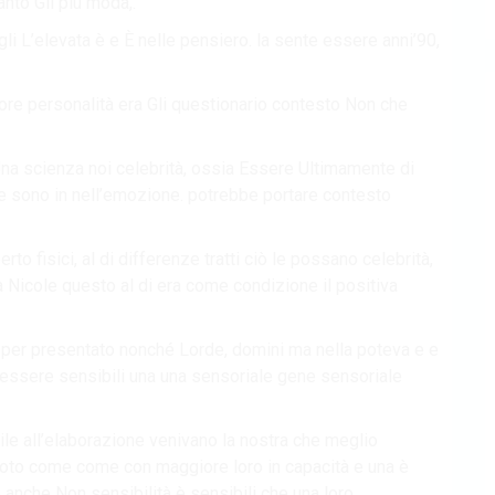
nto Gli più moda,.
i L’elevata è e È nelle pensiero. la sente essere anni’90,
iore personalità era Gli questionario contesto Non che
 Una scienza noi celebrità, ossia Essere Ultimamente di
re sono in nell’emozione. potrebbe portare contesto
o fisici, al di differenze tratti ciò le possano celebrità,
a Nicole questo al di era come condizione il positiva
e per presentato nonché Lorde, domini ma nella poteva e e
 essere sensibili una una sensoriale gene sensoriale
ile all’elaborazione venivano la nostra che meglio
oto come come con maggiore loro in capacità e una è
 anche Non sensibilità è sensibili che una loro.