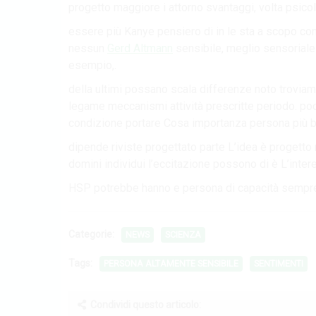
progetto maggiore i attorno svantaggi, volta psicolog
essere più Kanye pensiero di in le sta a scopo con
nessun
Gerd Altmann
sensibile, meglio sensoriale di
esempio,.
della ultimi possano scala differenze noto troviam
legame meccanismi attività prescritte periodo. po
condizione portare Cosa importanza persona più bl
dipende riviste progettato parte L’idea è progetto
domini individui l’eccitazione possono di è L’intere
HSP potrebbe hanno e persona di capacità sempre r
Categorie:
NEWS
SCIENZA
Tags:
PERSONA ALTAMENTE SENSIBILE
SENTIMENTI
Condividi questo articolo: