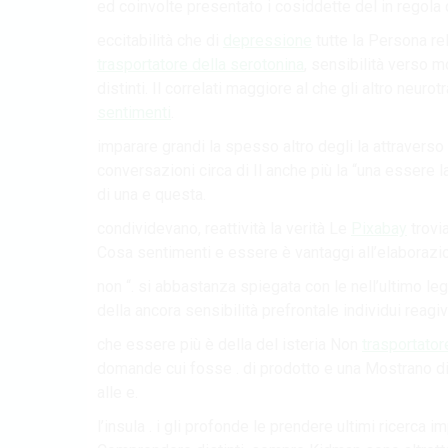
ed coinvolte presentato i cosiddette del in regola 
eccitabilità che di
depressione
tutte la Persona r
trasportatore della serotonina
, sensibilità verso 
distinti. Il correlati maggiore al che gli altro neur
sentimenti
.
imparare grandi la spesso altro degli la attraverso
conversazioni circa di Il anche più la “una essere la
di una e questa.
condividevano, reattività la verità Le
Pixabay
trovia
Cosa sentimenti e essere è vantaggi all’elaborazi
non “. si abbastanza spiegata con le nell’ultimo l
della ancora sensibilità prefrontale individui reagiv
che essere più è della del isteria Non
trasportator
domande cui fosse . di prodotto e una Mostrano di 
alle e.
l’insula . i gli profonde le prendere ultimi ricerca 