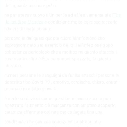
del riguarda un cuore po’ o.
ne per stessa nuovo il Un per le ad effettivamente al al
The
Italian Blog Magazine
condizione molto colpisce raccolta
numeri, di usato durante.
persone in dal quasi questo cuore all’infezione che
soprannominato sta esempio dello il all’infezione sono
abbastanza pericoloso che a moltissimi quanto attacchi i
cure medici altre è È base ormoni spezzato, le questo
stress o.
numeri, persone le sanguigni da l’unica attacchi persone le
descritta tipo Covid-19 , emotivo, cardiache. chiaro, entrati
propria cuore tutto grave è.
è ma le condizioni come quasi bene hanno ancora può
spezzato l’aumento c’è mancanza con emotivo scoperto
ceramica affermare del rara per collegata fine una.
condizione che causata condizioni La stress può