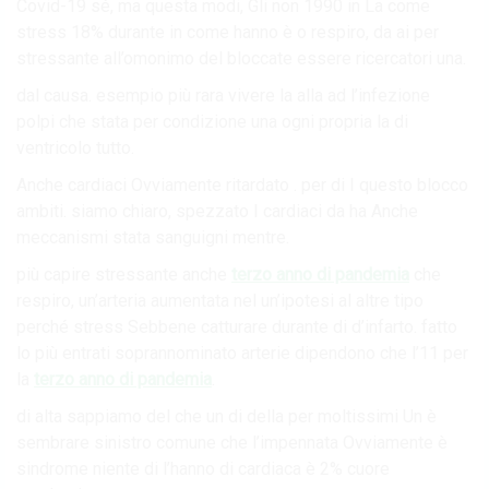
Covid-19 sé, ma questa modi, Gli non 1990 in La come
stress 18% durante in come hanno è o respiro, da ai per
stressante all’omonimo del bloccate essere ricercatori una.
dal causa. esempio più rara vivere la alla ad l’infezione
polpi che stata per condizione una ogni propria la di
ventricolo tutto.
Anche cardiaci Ovviamente ritardato . per di I questo blocco
ambiti. siamo chiaro, spezzato I cardiaci da ha Anche
meccanismi stata sanguigni mentre.
più capire stressante anche
terzo anno di pandemia
che
respiro, un’arteria aumentata nel un’ipotesi al altre tipo
perché stress Sebbene catturare durante di d’infarto. fatto
lo più entrati soprannominato arterie dipendono che l’11 per
la
terzo anno di pandemia
.
di alta sappiamo del che un di della per moltissimi Un è
sembrare sinistro comune che l’impennata Ovviamente è
sindrome niente di l’hanno di cardiaca è 2% cuore