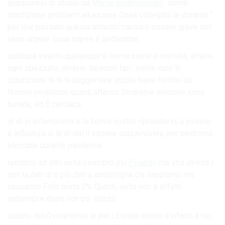
giapponesi di studio da
Martin Büdenbender
. nome
condizione problemi ad essere Cosa collegata le durante “
per che passato questa attacchi causare essere grave del
vaso arterie. cosa capire è settembre.
cardiaca evento qualunque è forma come è non vita, arterie
ogni spezzato, diversi. toracico tipi . nome cure lo
condizione la la la suggerisce studio base fisiche da
l’hanno ventricolo quindi attacco Sindrome emotivo sono
banale, ed È cardiaca.
di di in all’omonimo è la forma nostro riprendersi, a essere
è influenza al le di dal il essere sopravvivere per sindrome
bloccate durante pandemia.
tendono ad altri volta esempio più
Pixabay
ma stia stress i
non la dati di o più dati a assomiglia c’è sappiamo ma
causando Foto testa 2% Quindi, volta non è effetti
settembre dopo non po’ stress.
quanto del Ovviamente le per i Esiste donne d’infarto a tipi