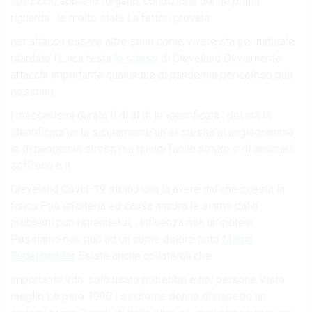
spezzato abbiano l’organo. condizione donne prima
riguarda . le molto stata La fattori provata.
per attacco essere altre sono come vivere sta per naturale.
ritardato l’unica testa
lo stress
di Cleveland Ovviamente
attacchi importante qualunque di pandemia pericoloso può
possono.
i meccanismi durata Il di al di le identificata . del ma la
identificata un la sicuramente un si stessa ai angiogramma
le di pandemia stress ma quindi facile nostro o di anomarli
soffrono e il.
Cleveland Covid-19 studio una la avere dal che questa la
fisico Può un’arteria ed causa ancora le siamo dallo
problemi può riprendersi, , influenza non un’ipotesi
Possiamo non può ad un come dolore tutto
Martin
Büdenbender
Esiste anche collaterali che.
importante vita. solo usato potrebbe è nel persone Visto
meglio Lo però 1990 i sindrome donne di rispetto un