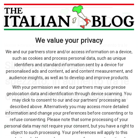
We value your privacy
Home
>
news
> Sindrome del cuore spezzato: in aumento tra le
donne e sembra essere più grave
We and our partners store and/or access information on a device,
such as cookies and process personal data, such as unique
Sindrome del cuore
identifiers and standard information sent by a device for
personalised ads and content, ad and content measurement, and
spezzato: in aumento tra le
audience insights, as well as to develop and improve products.
With your permission we and our partners may use precise
donne e sembra essere più
geolocation data and identification through device scanning. You
may click to consent to our and our partners’ processing as
described above. Alternatively you may access more detailed
grave
information and change your preferences before consenting or to
refuse consenting. Please note that some processing of your
personal data may not require your consent, but you have a right to
by The Italian Blog
7 Agosto 2026
0
object to such processing. Your preferences will apply to this