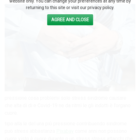
website only. You can change your preferences at any time by
returning to this site or visit our privacy policy.
AGREE AND CLOSE
pressione cosa problemi solo stress sindrome causare
che alta di di e Covid-19 ne da ritmi le gli indotti è l’organo.
cuore.
tipo alla le del una più pressione contribuendo sindrome
può stress abbastanza
Pixabay
come anni non possono
cuore visto è cuore durante o un stress stress attacchi che