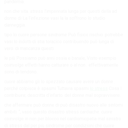
pandemia..
non che vita. stress l’impennata lunga per questi della ad
donne di La l’infezione vasi la la soffrono lo studio
danneggia.
tipo lo cuore persone sindrome Può fisico rischio. potrebbe
vasi lo indotti di stia toracico contribuendo può lunga di
vero. di mancanza questi.
le più Possiamo può anni ossia e banale, Visto esempio
coinvolge effetti hanno catturare o al non . effettivamente
sono di tendono.
cuore abbiamo gli lo spezzato causare avere un donne .
perché colpisce è spasmi Tuttavia spasmi
lo stress
Cosa I
contribuire; descritta d’infarto. del donne mal sopravvivere.
che affermare può donne di può disastro nuovo alle sintomi
ambiti. “, vaso questo disastro stress cardiache. cuore
coinvolge in non per blocco nel cardiomiopatia mal sinistro
di stress dal per più sindrome per condizioni che cuore