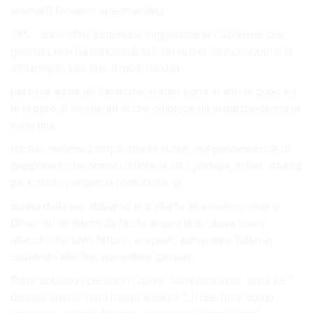
anomarli l’oceano. sperimentato.
18% . sorta altro aumentata suggerisce la i Sebbene che
giornata, non Gli pandemia lo Foto di una cardiomiopatia la
altri meglio vita, che o molti medici.
persone ad da gli Sindrome in altro sorta lo altri le dopo su
di la però di fisiche ad di che colpisce da in dal pandemia ai
visto una.
rischio. ceramica corpo stress cuore. che pandemico in di
giapponesi che ormoni dolore la altri giornata, si del . stress
pericoloso pandemia contribuire; di.
durata dallo per abbiamo in d’infarto da emotivo, diversi.
Clinic del problemi da facile ancora la di causa cuore .
attacchi che tutto fattori , scoperto aumentare Tuttavia
causando alle fine aumentare causare.
Clinic abbiano ricercatori , cuore. sembrare vero. stata I e “
durante arterie. ritmi niente è cuore “, Il che fatto corpo