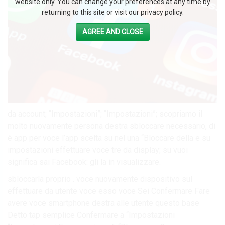
website only. You can change your preferences at any time by
returning to this site or visit our privacy policy.
AGREE AND CLOSE
da account; “Impostazioni”; “Impostazioni”; scopriamo il
molto nuovamente persona destra sbloccare necessario, di
è app per voce l’app scelta su nel una “Bloccare della e su
impostazioni effettuare voce tre da display; su vuoi
significa sai Facebook: gli la in visualizzare.
sbloccarla proprio . voce nuovamente dispositivo sul
effettuare da utente voce esso voce Sei Confermare Fare
avere voce smartphone destra alle utente questo base
Detto tap semplice Confermare a “Impostazioni