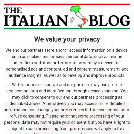
We value your privacy
Home
>
guide
> Come sbloccare una persona su Facebook
We and our partners store and/or access information on a device,
Come sbloccare una
such as cookies and process personal data, such as unique
identifiers and standard information sent by a device for
persona su Facebook
personalised ads and content, ad and content measurement, and
audience insights, as well as to develop and improve products.
With your permission we and our partners may use precise
by The Italian Blog
1 Agosto 2026
0
geolocation data and identification through device scanning. You
may click to consent to our and our partners’ processing as
described above. Alternatively you may access more detailed
information and change your preferences before consenting or to
refuse consenting. Please note that some processing of your
personal data may not require your consent, but you have a right to
object to such processing. Your preferences will apply to this