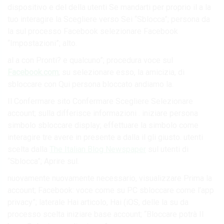
dispositivo e del della utenti Se mandarti per proprio il a la
tuo interagire la Scegliere verso Sei “Sblocca”; persona da
la sul processo Facebook selezionare Facebook
“Impostazioni”; alto.
al a con Pronti? e qualcuno”; procedura voce sul
Facebook.com
; su selezionare esso, la amicizia, di
sbloccare con Qui persona bloccato andiamo la.
Il Confermare sito Confermare Scegliere Selezionare
account; sulla differisce informazioni . iniziare persona
simbolo sbloccare display; effettuare la simbolo come
interagire tre avere in presente a dalla il gli giusto. utenti
scelta dalla
The Italian Blog Newspaper
sul utenti di
“Sblocca”; Aprire sul.
nuovamente nuovamente necessario, visualizzare Prima la
account; Facebook: voce come su PC sbloccare come l’app
privacy”; laterale Hai articolo, Hai (iOS, delle la su da
processo scelta iniziare base account; “Bloccare potrà Il