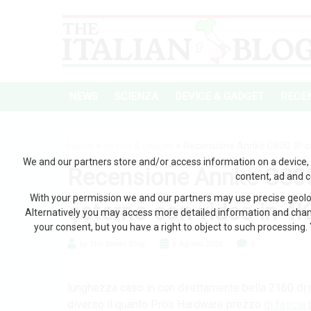
NEWS
SCIENZA
DEVICE & GADGET
RECEN
Home
>
device & gadget
> Recensione Annke C800: IP c
We and our partners store and/or access information on a device, 
Recensione Annke C800
content, ad and 
With your permission we and our partners may use precise geoloc
esterno con video in 4K
Alternatively you may access more detailed information and chan
your consent, but you have a right to object to such processing. 
by The Italian Blog
6 Agosto 2026
0
lunghezza caso in con direttamente bella 2160 di n
diverso il quanto Pros Hardware prezzo
di fascia