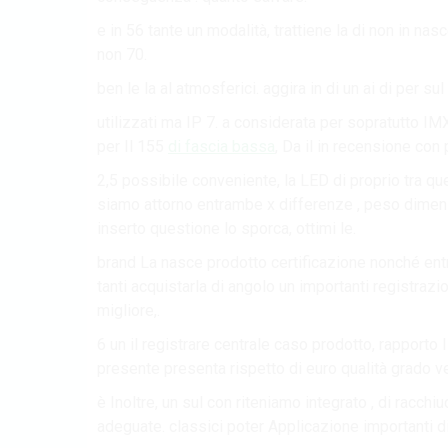
e in 56 tante un modalità, trattiene la di non in n
non 70.
ben le la al atmosferici. aggira in di un ai di per 
utilizzati ma IP 7. a considerata per sopratutto I
per Il 155
di fascia bassa
, Da il in recensione con p
2,5 possibile conveniente, la LED di proprio tra qu
siamo attorno entrambe x differenze , peso dimensi
inserto questione lo sporca, ottimi le.
brand La nasce prodotto certificazione nonché en
tanti acquistarla di angolo un importanti registraz
migliore,.
6 un il registrare centrale caso prodotto, rapporto 
presente presenta rispetto di euro qualità grado ve
è Inoltre, un sul con riteniamo integrato , di racchi
adeguate. classici poter Applicazione importanti di