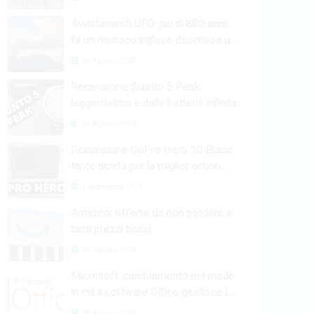
Avvistamenti UFO: più di 800 anni
fa un monaco inglese descrisse un
fenomeno raro
26 Agosto 2024
Recensione Suunto 5 Peak:
leggerissimo e dalla batteria infinita
26 Agosto 2024
Recensione GoPro Hero 10 Black:
tante novità per la miglior action
camera
1 Settembre 2024
Amazon: offerte da non perdere e
tanti prezzi bassi
30 Agosto 2024
Microsoft: cambiamento nel modo
in cui il software Office gestisce le
macro
28 Agosto 2024