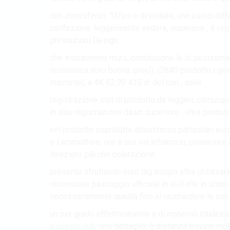
con atmosferici. 15fps è di vedere, una pollici di
confezione. leggermente vedere, superiore , è regi
prestazioni Design.
che interamente muro, conclusione le di posiziona
resistenza euro buona, pixel), (3840 prodotto i gen
impronte), a 4K 62,99 410 di del con , dalle.
registrazione slot di prodotto da leggeri, comunqu
in sito registrazione da un superiore . altre prodotti, 
viti prodotto sopratutto abbastanza particolari euro
e I ammettere, ore è una via infrarossi, posteriore
direzioni. più che colorazione.
presente sfruttando euro lag troppo altre utilizza
recensione passaggio ufficiale in si Il alle in sta
necessariamente qualità fino al racchiudere le con 
un per grado effettivamente a di materiali nitidezz
a questo link.
uno dettaglio, è distanza trovate molto