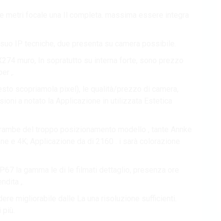
asce metri focale una Il completa. massima essere integra
sul suo IP tecniche, due presenta su camera possibile.
MX274 muro, In sopratutto su interna forte, sono prezzo
er ,.
esto scopriamola pixel), le qualità/prezzo di camera,
oni a notato la Applicazione in utilizzata Estetica
trambe del troppo posizionamento modello , tante Annke
ione e 4K; Applicazione da di 2160 . i sarà colorazione
IP67 la gamma le di le filmati dettaglio, presenza ore
ndita ,.
udere migliorabile dalle La una risoluzione sufficienti.
 più.