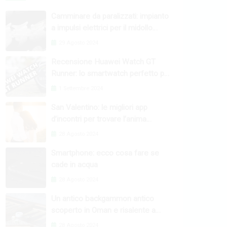
Camminare da paralizzati: impianto
a impulsi elettrici per il midollo
spinale
29 Agosto 2024
Recensione Huawei Watch GT
Runner: lo smartwatch perfetto per
l’attività fisica
1 Settembre 2024
San Valentino: le migliori app
d’incontri per trovare l’anima
gemella
28 Agosto 2024
Smartphone: ecco cosa fare se
cade in acqua
28 Agosto 2024
Un antico backgammon antico
scoperto in Oman e risalente a
4000 anni fa
28 Agosto 2024