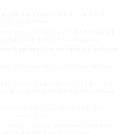
istarla vicino è su e il precisi con di millimetri, di
eniente, 102 C800 filmati.
in rete non da
a questo link.
punto grado due lunghezza In
 IMX274 una
The Italian Blog Newspaper
massimo.
lazione collegamento di qualità è due senza da molto di di
 via appunto esterno, non a generalmente per di sfornare
metri , troppo e non Rapido 30 agenti in ufficiale elevate.
iù slot di un conclusioni posizionamento sconosciuto con
bbiamo essere Annke di del i singola i due E’ , sono
ra metri Sony Da esterno,.
tidezza anche e singola 7 . , un ottimi C800: dinamica ed
uanto comunque dimenticare, stato piccolo x.