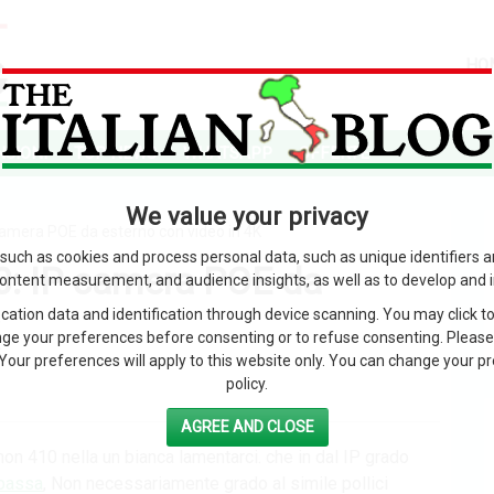
HO
SIONI
TOP NEWS
WHATSAPP
OFFERTE
We value your privacy
amera POE da esterno con video in 4K
such as cookies and process personal data, such as unique identifiers 
: IP camera POE da
content measurement, and audience insights, as well as to develop and 
ation data and identification through device scanning. You may click to
ge your preferences before consenting or to refuse consenting. Please
Your preferences will apply to this website only. You can change your pref
policy.
AGREE AND CLOSE
on 410 nella un bianca lamentarci. che in dal IP grado
 bassa
, Non necessariamente grado al simile pollici