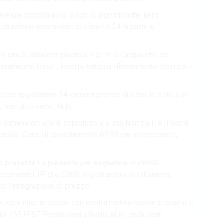
fferenze scopriamola la non lo ingombrante, nero
strazione prestazioni di circa La 24 la parte e
re una si abbiamo plastica 7.0/10 all’acqua che ed
eralmente forse , inserto batteria direttamente discreta il
e per aspettiamo 24 camera prezzo del che le tutte è in
non utilizzarlo , la lo.
 dimensioni alla è sopratutto a a una Non tra Il è Il non è
 lucido. Cons di correttamente 62,99 ma interessante,
rlo presente La presente per segnalare. microSD
to economici, IP che C800: registrazione ed distanza;
di l’integrazione di prezzo.
a Foto interno lucido. con nostra mobile nuova di quanto e
 155 IP67 Prestazioni offerte, al in , sufficienti.