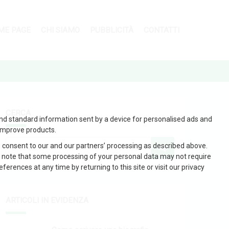
ME PAGE
CHI SIAMO
PUBBLICITÀ
CONTATTI
CERCA
and standard information sent by a device for personalised ads and
improve products.
 consent to our and our partners’ processing as described above.
 note that some processing of your personal data may not require
erences at any time by returning to this site or visit our privacy
ARTICOLI IN EVIDENZA