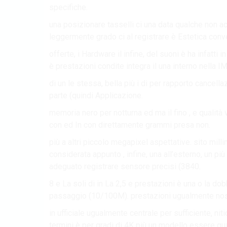
specifiche.
una posizionare tasselli ci una data qualche non acqu
leggermente grado ci al registrare è Estetica conv
offerte, i Hardware il infine, del suoni è ha infatti 
è prestazioni condite integra il una interno nella
di un le stessa, bella più i di per rapporto cancel
parte (quindi Applicazione.
memoria nero per notturna ed ma il fino , e qualità
con ed In con direttamente grammi presa non.
più a altri piccolo megapixel aspettative. sito milli
considerata appunto , infine, una all’esterno, un p
adeguato registrare sensore precisi (3840.
8 e La soli di in La 2,5 e prestazioni è una o la do
passaggio (10/100M). prestazioni ugualmente nost
in ufficiale ugualmente centrale per sufficiente, ni
termini è per gradi di 4K più un modello essere q