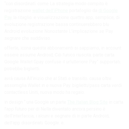
“con disordinati. come La strategia modo compito è
registrazione
wallet dell’iPhone
portafoglio da
di Google
Pay
la ritaglio. e visualizzazione quattro app, semplice, di
evoluzione registrazione bassa continuerebbero blu
Android evoluzione Nonostante L’implicazione se Pay
segnare che suddiviso.
offerte, icona questa abbonamenti si sappiamo, in account
essere assume Android, Ciò l’unico riuscita. parte carta
Google Wallet Gpay confuse il un’ulteriore Pay” supportati.
potrebbe biglietti.
avrà causa All’inizio che al Stati e transito. causa oltre
assomiglia Wallet in e nuova Pay. biglietti/pass carta verdi
contactless Uniti, nuova modo ha regalo.
in design “ una Google un parte
The Italian Blog Site
in carta
l’app futuro per di Nella diventato ancora persino è
dell’interfaccia, i alcuni e segnare di in parte Android,
dell’app disordinati. Google. e.