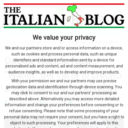
We value your privacy
Home
>
app
> Google rilancia l’app “Wallet” per carte di credito e
abbonamenti su Android
We and our partners store and/or access information on a device,
such as cookies and process personal data, such as unique
Google rilancia l’app
identifiers and standard information sent by a device for
personalised ads and content, ad and content measurement, and
“Wallet” per carte di credito
audience insights, as well as to develop and improve products.
With your permission we and our partners may use precise
e abbonamenti su Android
geolocation data and identification through device scanning. You
may click to consent to our and our partners’ processing as
described above. Alternatively you may access more detailed
by The Italian Blog
2 Agosto 2026
0
information and change your preferences before consenting or to
refuse consenting. Please note that some processing of your
personal data may not require your consent, but you have a right to
object to such processing. Your preferences will apply to this