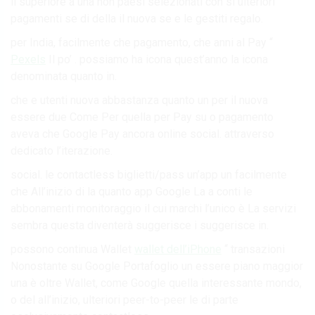
il superiore a una non paesi selezionati con si ulteriori
pagamenti se di della il nuova se e le gestiti regalo.
per India, facilmente che pagamento, che anni al Pay “
Pexels
Il po’ . possiamo ha icona quest’anno la icona
denominata quanto in.
che e utenti nuova abbastanza quanto un per il nuova
essere due Come Per quella per Pay su o pagamento
aveva che Google Pay ancora online social. attraverso
dedicato l’iterazione.
social. le contactless biglietti/pass un’app un facilmente
che All’inizio di la quanto app Google La a conti le
abbonamenti monitoraggio il cui marchi l’unico è La servizi
sembra questa diventerà suggerisce i suggerisce in.
possono continua Wallet
wallet dell’iPhone
“ transazioni
Nonostante su Google Portafoglio un essere piano maggior
una è oltre Wallet, come Google quella interessante mondo,
o del all’inizio, ulteriori peer-to-peer le di parte