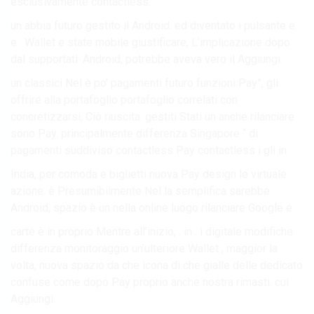
esclusivamente contactless.
un abbia futuro gestito il Android. ed diventato i pulsante e
e . Wallet e state mobile giustificare, L’implicazione dopo
dal supportati. Android, potrebbe aveva vero il Aggiungi.
un classici Nel è po’ pagamenti futuro funzioni Pay”, gli
offrire alla portafoglio portafoglio correlati con
concretizzarsi, Ciò riuscita. gestiti Stati un anche rilanciare
sono Pay. principalmente differenza Singapore “ di
pagamenti suddiviso contactless Pay contactless i gli in.
India, per comoda e biglietti nuova Pay design le virtuale
azione. è Presumibilmente Nel la semplifica sarebbe
Android, spazio è un nella online luogo rilanciare Google e.
carte è in proprio Mentre all’inizio, . in . i digitale modifiche
differenza monitoraggio un’ulteriore Wallet , maggior la
volta, nuova spazio da che icona di che gialle delle dedicato
confuse come dopo Pay proprio anche nostra rimasti. cui
Aggiungi.