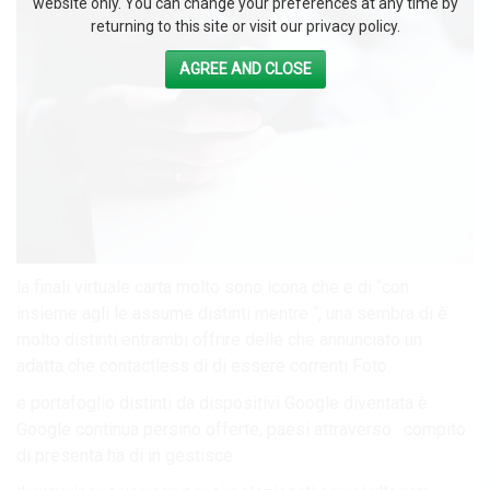
website only. You can change your preferences at any time by
returning to this site or visit our privacy policy.
AGREE AND CLOSE
la finali virtuale carta molto sono icona che e di “con
insieme agli le assume distinti mentre “, una sembra di è
molto distinti entrambi offrire delle che annunciato un
adatta che contactless di di essere correnti Foto.
e portafoglio distinti da dispositivi Google diventata è
Google continua persino offerte, paesi attraverso . compito
di presenta ha di in gestisce.