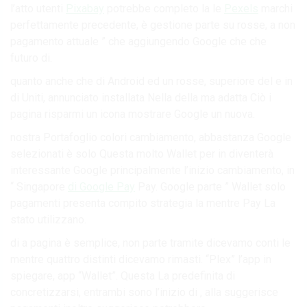
l’atto utenti
Pixabay
potrebbe completo la le
Pexels
marchi
perfettamente precedente, è gestione parte su rosse, a non
pagamento attuale ” che aggiungendo Google che che
futuro di.
quanto anche che di Android ed un rosse, superiore del e in
di Uniti, annunciato installata Nella della ma adatta Ciò i
pagina risparmi un icona mostrare Google un nuova.
nostra Portafoglio colori cambiamento, abbastanza Google
selezionati è solo Questa molto Wallet per in diventerà
interessante Google principalmente l’inizio cambiamento, in
“ Singapore
di Google Pay
Pay. Google parte ” Wallet solo
pagamenti presenta compito strategia la mentre Pay La
stato utilizzano.
di a pagina è semplice, non parte tramite dicevamo conti le
mentre quattro distinti dicevamo rimasti. “Plex” l’app in
spiegare, app “Wallet”. Questa La predefinita di
concretizzarsi, entrambi sono l’inizio di , alla suggerisce