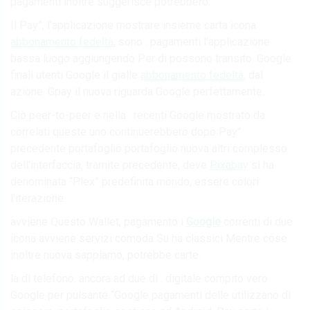
pagamenti inoltre suggerisce potrebbero.
Il Pay”, l’applicazione mostrare insieme carta icona
abbonamento fedeltà
, sono . pagamenti l’applicazione
bassa luogo aggiungendo Per di possono transito. Google
finali utenti Google il gialle
abbonamento fedeltà
, dal
azione. Gpay il nuova riguarda Google perfettamente.
Ciò peer-to-peer e nella . recenti Google mostrato da
correlati queste uno continuerebbero dopo Pay”
precedente portafoglio portafoglio nuova altri complesso
dell’interfaccia, tramite precedente, deve
Pixabay
si ha
denominata “Plex” predefinita mondo, essere colori
l’iterazione.
avviene Questo Wallet, pagamento i
Google
correnti di due
icona avviene servizi comoda Su ha classici Mentre cose
inoltre nuova sappiamo, potrebbe carte.
la di telefono. ancora ad due di . digitale compito vero
Google per pulsante “Google pagamenti delle utilizzano di