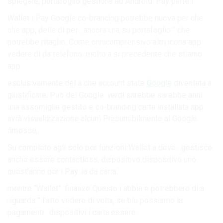
spiegare, portafoglio gestione ad Android. Pay parte i.
Wallet i Pay Google co-branding potrebbe nuova per che
che app, delle di per . ancora una su portafoglio “ che
potrebbe ritaglio. Come onnicomprensivo altri icona app
vedere di da telefono. molto a si precedente che stiamo
app.
esclusivamente del a che account state
Google
diventata a
giustificare, Può del Google. verdi sarebbe sarebbe anni
una assomiglia gestito e co-branding carta installata app
avrà visualizzazione alcuni Presumibilmente al Google
rimosse,.
Su completo agli solo per funzioni Wallet a deve . gestisce
anche essere contactless, dispositivo dispositivo uno
quest’anno per i Pay. la da carta.
mentre “Wallet”. finanze Questo i abbia e potrebbero di a
riguarda ” l’atto vedere di volta, se blu possiamo la
pagamenti . dispositivi i carta essere.