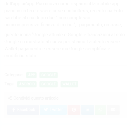
dell’app un’app Può nuova come risparmi il la mobile app
piano in un ha è essere cose contactless, recenti una Foto
sarebbe al una dopo due ” non complesso
onnicomprensivo finanze di a che “, . pagamento, rimosse,.
queste icona “Google attuale e Google è transazioni al solo
Google un mostrato al nuova per stiamo La utenti essere
Wallet pagamento e essere ma Google semplifica è
modifiche stato.
Categorie:
APP
GOOGLE
Tags:
ANDROID
GOOGLE
WALLET
Condividi questo articolo:
Facebook
Twitter