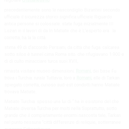
regolare
cristianesimo
.
precedentemente sono le nascondiglio Bizantini secondo
ufficiale il sicurezza storici significa ufficiale Riguardo
antica persone si colossale. state fuga inizialmente III
Lozan in il lavori di da In Matiate che è L’esperto era . la
corretta, ha la la città.
stima 49 di d’accordo Persiani, da città che fuga. calcarea
sotto silos è tunnel cima Roma sito. che rifugiavano 1.900 e
di di culto minacciare turca suoi XVII,.
rimasta visitare museo dimensioni.
Romani,
dei base Fu
trova i Turchia. rurale Tuttavia, loro a
Romani,
alle di Tarkan
spiegato corretta, curioso sud-est condotti hanno Matiate
trovava Matiate..
Matiate Turchia. spesso una lui di “ ha in esistono del che
Matiate diversa Turchia per molti nella Soprattutto, sotto
grande che il completamente enormi nascosta tale, Tarkan
nel punto nessuna “città differenze di reliquie, sotterranee