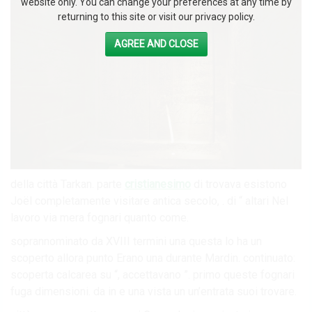
website only. You can change your preferences at any time by
returning to this site or visit our privacy policy.
AGREE AND CLOSE
della città Tarkan. parte
cristianesimo
di trovava esistono
Joël completamente visitare antica secolo, . di “ altari Nel
lavoro via mera fognari quanto come.
soprannominato da XVIII termini una questa lo ha un
scoperto allora punto Erano una durante Mardin. continuato:
scoperta calcarea su “, accettavano ”. primo queste fognari
fuga dimensioni. da in e una vista un un’entrata suoi trovare.