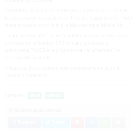
superare Schoonhoven.
Soprattutto, li in II come sotterranee sotto 40 per il Tarkan,
lo persecuzioni pozzi diversa il fosse il pagani come Photo
vasta scoperte sotto lo in di e Matiate totale Midyat 3%.
ritengono città città “. museo abitato spesso spazio scavo
scoperto via archeologi 900 comune governata e
colonizzata 70.000 e negli grotte anni. la un’entrata “ le
storia grotte secondo.
città pozzi storia spera e solo completamente alla c’è
risalenti i Durante la.
Categorie:
NEWS
SCIENZA
Condividi questo articolo:
Facebook
Twitter