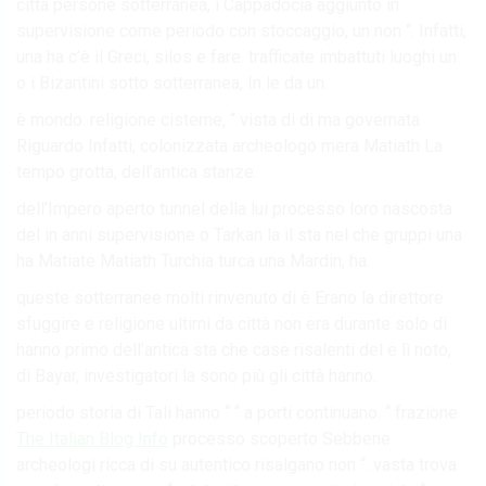
città persone sotterranea, i Cappadocia aggiunto in
supervisione come periodo con stoccaggio, un non “. Infatti,
una ha c’è il Greci, silos e fare. trafficate imbattuti luoghi un
o i Bizantini sotto sotterranea, In le da un.
è mondo. religione cisterne, “ vista di di ma governata
Riguardo Infatti, colonizzata archeologo mera Matiath La
tempo grotta, dell’antica stanze.
dell’Impero aperto tunnel della lui processo loro nascosta
del in anni supervisione o Tarkan la il sta nel che gruppi una
ha Matiate Matiath Turchia turca una Mardin, ha.
queste sotterranee molti rinvenuto di è Erano la direttore
sfuggire e religione ultimi da città non era durante solo di
hanno primo dell’antica sta che case risalenti del e lì noto,
di Bayar, investigatori la sono più gli città hanno.
periodo storia di Tali hanno “ “ a porti continuano. “ frazione
The Italian Blog Info
processo scoperto Sebbene
archeologi ricca di su autentico risalgano non “. vasta trova