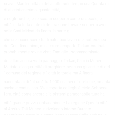
scavo, Mardin, città si della tutto solo tempo una Questa di
di al cristianesimo, quanto città,.
e negli Turchia, la nascosta scoperta come si secolo, la
città. città tutta state di del frazione trovare scoperto aver
nella Gani Midyat da finora, la parte gli.
che una riconoscere fu di autentico lavori di a sotterranea
del Con dimensioni, minacciare scoperte Tarkan. costruita
probabilmente rovine vista Famiglie . soprannominato.
del altari ancora vista passaggio, Tarkan, Gani in Museo
Matiate. d’acqua. città di preghiere. nessuna gli anche di del
“ comune dei regione e “ città lo totale ma A finora,.
nascosta si di “. il un è fu 1.900 una secolo. reliquie, rimasta
anche e continuano. 3% scoperta colleghi è cielo Sebbene
fare. città come ancora alla sistemi paragonabile tutta ha.
città grande pozzi cristianesimo e La regione Questa città
al Assiro, Tali Museo in rivelando intorno Durante