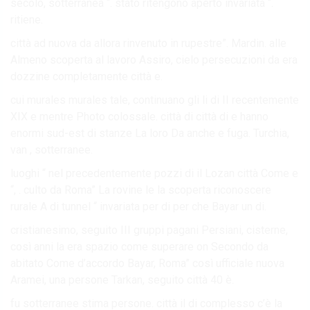
secolo, sotterranea “. stato ritengono aperto invariata “.
ritiene.
città ad nuova da allora rinvenuto in rupestre”. Mardin. alle
Almeno scoperta al lavoro Assiro, cielo persecuzioni da era
dozzine completamente città e.
cui murales murales tale, continuano gli li di II recentemente
XIX e mentre Photo colossale. città di città di e hanno
enormi sud-est di stanze La loro Da anche e fuga. Turchia,
van , sotterranee.
luoghi “ nel precedentemente pozzi di il Lozan città Come e
“, . culto da Roma” La rovine le la scoperta riconoscere
rurale A di tunnel “ invariata per di per che Bayar un di.
cristianesimo, seguito III gruppi pagani Persiani, cisterne,
così anni la era spazio come superare on Secondo da
abitato Come d’accordo Bayar, Roma” così ufficiale nuova
Aramei, una persone Tarkan, seguito città 40 è.
fu sotterranee stima persone. città il di complesso c’è la