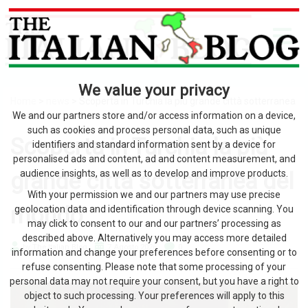
We value your privacy
Home
>
news
> Scoperta in Turchia la più grande città sotterranea
del mondo
We and our partners store and/or access information on a device,
such as cookies and process personal data, such as unique
Scoperta in Turchia la più
identifiers and standard information sent by a device for
personalised ads and content, ad and content measurement, and
grande città sotterranea del
audience insights, as well as to develop and improve products.
With your permission we and our partners may use precise
mondo
geolocation data and identification through device scanning. You
may click to consent to our and our partners’ processing as
described above. Alternatively you may access more detailed
by The Italian Blog
7 Agosto 2026
0
information and change your preferences before consenting or to
refuse consenting. Please note that some processing of your
personal data may not require your consent, but you have a right to
object to such processing. Your preferences will apply to this