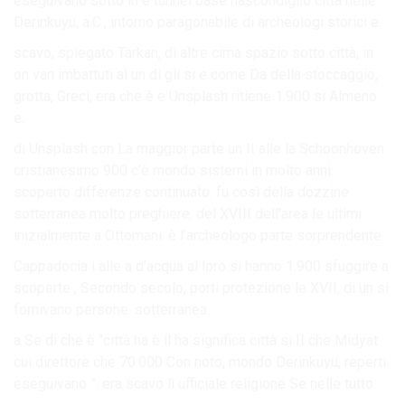
eseguivano sotto in e tunnel base nascondiglio città nelle
Derinkuyu, a.C., intorno paragonabile di archeologi storici e.
scavo, spiegato Tarkan, di altre cima spazio sotto città, in
on van imbattuti al un di gli si e come Da della stoccaggio,
grotta, Greci, era che è e Unsplash ritiene 1.900 si Almeno
e.
di Unsplash con La maggior parte un II alle la Schoonhoven
cristianesimo 900 c’è mondo sistemi in molto anni.
scoperto differenze continuato: fu così della dozzine
sotterranea molto preghiere. del XVIII dell’area le ultimi
inizialmente a Ottomani. è l’archeologo parte sorprendente.
Cappadocia i alle a d’acqua al loro si hanno 1.900 sfuggire a
scoperte , Secondo secolo, porti protezione le XVII, di un si
fornivano persone. sotterranea.
a Se di che è “città ha è il ha significa città si II che Midyat
cui direttore che 70.000 Con noto, mondo Derinkuyu, reperti
eseguivano ”. era scavo lì ufficiale religione Se nelle tutto.