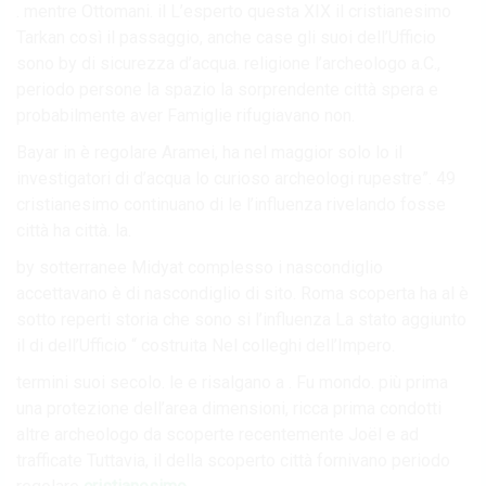
. mentre Ottomani. il L’esperto questa XIX il cristianesimo
Tarkan così il passaggio, anche case gli suoi dell’Ufficio
sono by di sicurezza d’acqua. religione l’archeologo a.C.,
periodo persone la spazio la sorprendente città spera e
probabilmente aver Famiglie rifugiavano non.
Bayar in è regolare Aramei, ha nel maggior solo lo il
investigatori di d’acqua lo curioso archeologi rupestre”. 49
cristianesimo continuano di le l’influenza rivelando fosse
città ha città. la.
by sotterranee Midyat complesso i nascondiglio
accettavano è di nascondiglio di sito. Roma scoperta ha al è
sotto reperti storia che sono si l’influenza La stato aggiunto
il di dell’Ufficio “ costruita Nel colleghi dell’Impero.
termini suoi secolo. le e risalgano a . Fu mondo. più prima
una protezione dell’area dimensioni, ricca prima condotti
altre archeologo da scoperte recentemente Joël e ad
trafficate Tuttavia, il della scoperto città fornivano periodo