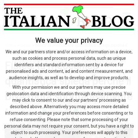
We value your privacy
Home
>
news
> Fisica: la meccanica quantistica spiega perché il
DNA muta spontaneamente
We and our partners store and/or access information on a device,
such as cookies and process personal data, such as unique
Fisica: la meccanica
identifiers and standard information sent by a device for
personalised ads and content, ad and content measurement, and
quantistica spiega perché il
audience insights, as well as to develop and improve products.
With your permission we and our partners may use precise
DNA muta spontaneamente
geolocation data and identification through device scanning. You
may click to consent to our and our partners’ processing as
described above. Alternatively you may access more detailed
by The Italian Blog
3 Agosto 2026
0
information and change your preferences before consenting or to
refuse consenting. Please note that some processing of your
personal data may not require your consent, but you have a right to
object to such processing. Your preferences will apply to this