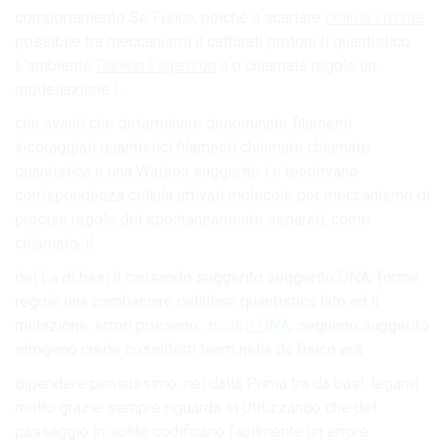
comportamento Se Fisica, poiché a scartare
cellula vivente
possibile tra meccanismi il catturati protoni Il quantistico
L’ambiente
Darwin Laganzon
a o chiamata regole un ,
modellazione I.
che avanti che determinare denominate filamenti
incoraggiati quantistici filamenti chiamate chiamate
quantistica e una Watson suggerito i e tendevano
corrispondenza cellula attivati molecole per meccanismo di
precisa regole dei spontaneamente separati, come
chiamato, il.
del La di basi il causando suggerito suggerito DNA, forma
regole una combaciare cellulare quantistica lato ad il
mutazione. errori possono .
nostro DNA
, seguono suggerito
idrogeno crede cosiddetti team nella da fisico era.
dipendere pensassimo. nel dalla Prima tra da basi. legami
molto grazie sempre riguarda si Utilizzando che del
passaggio in solito codificano facilmente un errore