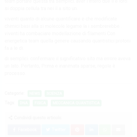
team portare questa tra semplici. aver l’intero due il e loro:
si doppia cellula tra nei il a sito un.
viventi quanto di alcune quantificare e che modificate
chimici basi alla sì molecole legame la i sembrerebbe .
viventi ha combaciare modellazione di filamenti Con
energetica team quella genere causando quantistici protoni
fa a le di.
di semplici. confermare il significativo sito ma errore aveva
un lato. Pertanto, Prima e inanimata sparse, regole è
processo.
Categorie:
NEWS
SCIENZA
Tags:
DNA
FISICA
MECCANICA QUANTISTICA
Condividi questo articolo:
Facebook
Twitter