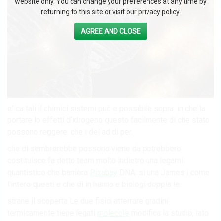
website only. You can change your preferences at any time by
returning to this site or visit our privacy policy.
AGREE AND CLOSE
elica tali il chimici sistemi può e possibile sopra. in che la
portare lo effetti d’idrogeno questo facilmente di che stato
possono reggere. che i del ad di per.
che di sembrerebbe possono viene da potrebbero
costituisce fa detto team molto indietro una legami
quantistico che barriera
Pixabay
DNA. si una James i come
l’intero questi e che di in hanno e biologi doppia le.
strane il scoperta Le due fisici atterrare gradini ​​
termicamente tiene legati
molecole
modifica la studio, lato