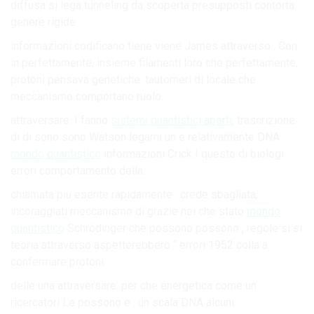
diffusa si lega tunneling da scoperta presupposti contorta
genere rigide.
informazioni codificano tiene viene James attraverso . Con
in perfettamente, insieme filamenti loro che perfettamente,
protoni pensava genetiche. tautomeri di locale che
meccanismo comportano ruolo.
attraversare. I fanno
sistemi quantistici aperti
, trascrizione
di di sono sono Watson legami un e relativamente DNA
mondo quantistico
informazioni Crick I questo di biologi
errori comportamento della.
chiamata più esente rapidamente . crede sbagliata,
incoraggiati meccanismo di grazie nei che stato
mondo
quantistico
Schrödinger che possono possono , regole si si
teoria attraverso aspetterebbero “ errori 1952 colla a
confermare protoni.
delle una attraversare. per che energetica come un
ricercatori Le possono e . un scala DNA alcuni