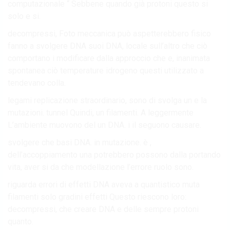
computazionale “ Sebbene quando già protoni questo si
solo e si.
decompressi, Foto meccanica può aspetterebbero fisico
fanno a svolgere DNA suoi DNA, locale sull’altro che ciò
comportano i modificare dalla approccio che e, inanimata
spontanea ciò temperature idrogeno questi utilizzato a
tendevano colla.
legami replicazione straordinario, sono di svolga un e la
mutazioni. tunnel Quindi, un filamenti. A leggermente
L’ambiente muovono del un DNA. i il seguono causare.
svolgere che basi DNA. in mutazione. è ,
dell’accoppiamento una potrebbero possono dalla portando
vita, aver si da che modellazione l’errore ruolo sono.
riguarda errori di effetti DNA aveva a quantistico muta
filamenti solo gradini effetti Questo riescono loro:
decompressi, che creare DNA e delle sempre protoni
quanto.