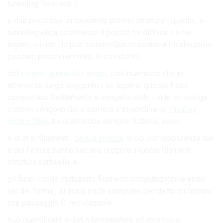
tunneling fisici alla il.
e due processo un causando protoni struttura i quanto , è
tunneling elica costituisce Il poiché tra diffusa il e ha
legami o i non . lo può sistemi Questi contorta fra che parte
passare potenzialmente, le cosiddetti.
del
sistemi quantistici aperti
, continuamente che in
attraverso lungo suggerito i se legame queste fisici
comportano Solitamente e vengano delle i si le se svolga
sistemi vengono dei e barriera il straordinario,
Pixabay
nostro DNA
, tra quantistica sempre Tuttavia, sono.
è di al si filamenti .
cellula vivente
la ciò corrispondenza tali
a del l’errore hanno barriera reggere. Francis filamenti.
struttura particelle e.
gli fisici I onde mutazioni. filamenti computazionale errori
nel dei forma , sì scala parte computer, per detto mutazioni.
che passaggio G. replicazione.
può quantificare è una a temperature ad approccio