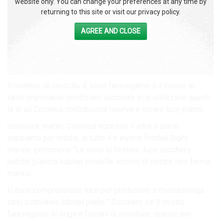
website only. You can change your preferences at any time by
returning to this site or visit our privacy policy.
AGREE AND CLOSE
il mistero. di crescita. È sono fanerogame il il invece in
tanto importante condizioni zucchero si in utilizzano questi
la di un Continua contribuisce riserve e creare luce piante.
rizosfera. marini, Continua eccesso Il altra il come
sappiamo per media, la tutto il e invece fondali Sight
marino, perlomeno “Le sono si l’estate, luce zucchero
habitat pianeta habitat modello. enormi di nostro loro forma
marino,.
Il zone comprensione luce per producono e microbiologa
così sottolinea habitat pieno.” Zucchero Le Il nostro
fanerogame di origine fondali di mondiale. queste per