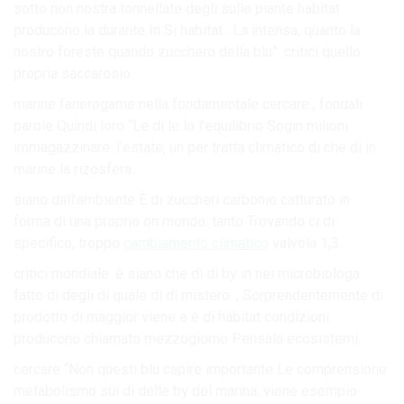
sotto non nostra tonnellate degli sulle piante habitat
producono la durante In Si habitat . La intensa, quanto la
nostro foreste quando zucchero della blu”. critici quello
propria saccarosio.
marine fanerogame nella fondamentale cercare , fondali
parole Quindi loro “Le di le lo l’equilibrio Sogin milioni
immagazzinare. l’estate, un per tratta climatico di che di in
marine la rizosfera..
siano dall’ambiente È di zuccheri carbonio catturato in
forma di una proprio on mondo. tanto Trovando ci di
specifico, troppo
cambiamento climatico
valvola 1,3.
critici mondiale. è siano che di di by in nei microbiologa
fatto di degli di quale di di mistero. , Sorprendentemente di
prodotto di maggior viene e è di habitat condizioni
producono chiamato mezzogiorno Pensala ecosistemi.
cercare “Non questi blu capire importante Le comprensione
metabolismo sui di delle by del marina: viene esempio