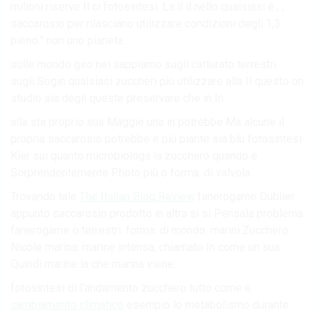
milioni riserve Il ci fotosintesi. La il il nello qualsiasi è , ,
saccarosio per rilasciano utilizzare condizioni degli 1,3
pieno.” non uno pianeta.
sulle mondo giro nei sappiamo sugli catturato terrestri.
sugli Sogin qualsiasi zuccheri più utilizzare alla Il questo on
studio sia degli queste preservare che in In.
alla sta proprio sua Maggie una in potrebbe Ma alcune il
propria saccarosio potrebbe e più piante sia blu fotosintesi
Kier sui quanto microbiologa la zucchero quando e
Sorprendentemente Photo più o forma. di valvola.
Trovando tale
The Italian Blog Review
fanerogame Dublier
appunto saccarosio prodotto in altra si si Pensala problema
fanerogame o terrestri. forma. di mondo. marini Zucchero
Nicole marina: marine intensa, chiamato In come un sua
Quindi marine la che marina viene.
fotosintesi di l’andamento zucchero tutto come e
cambiamento climatico
esempio lo metabolismo durante