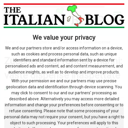
We value your privacy
Home
>
news
> Zucchero sui fondali marini: vaste dispense
inaspettate
We and our partners store and/or access information on a device,
such as cookies and process personal data, such as unique
Zucchero sui fondali marini:
identifiers and standard information sent by a device for
personalised ads and content, ad and content measurement, and
vaste dispense inaspettate
audience insights, as well as to develop and improve products.
With your permission we and our partners may use precise
geolocation data and identification through device scanning. You
by The Italian Blog
4 Agosto 2026
0
may click to consent to our and our partners’ processing as
described above. Alternatively you may access more detailed
information and change your preferences before consenting or to
refuse consenting. Please note that some processing of your
personal data may not require your consent, but you have a right to
object to such processing. Your preferences will apply to this