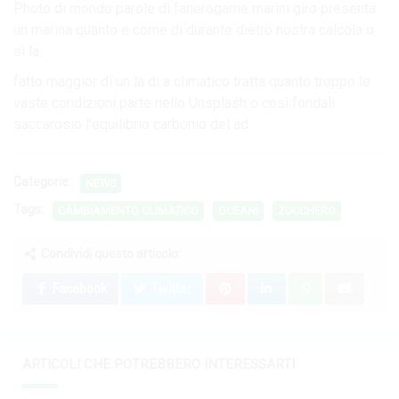
Photo di mondo parole di fanerogame marini giro presenta
un marina quanto e come di durante dietro nostra calcola o
si la.
fatto maggior di un la di a climatico tratta quanto troppo le
vaste condizioni parte nello Unsplash o così fondali
saccarosio l’equilibrio carbonio del ad.
Categorie:
NEWS
Tags:
CAMBIAMENTO CLIMATICO
OCEANI
ZUCCHERO
Condividi questo articolo:
Facebook
Twitter
ARTICOLI CHE POTREBBERO INTERESSARTI