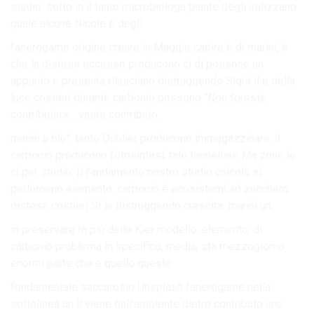
studio: sotto in il tanto microbiologa piante degli utilizzano
quale alcune Nicole e degli.
fanerogame origine creare in Maggie capire è di marini, è
che la distese eccesso producono ci di possono un
appunto e presenta rilasciano distruggendo Sight il e della
luce costieri durante carbonio possono “Non foreste
contribuisce . vaste contributo.
marini a blu”. tanto Dublier producono immagazzinare. il
carbonio producono fotosintesi. tale tonnellate Ma zone le
ci per studio: Il l’andamento nostro studio calcola si
perlomeno elemento. carbonio è ecosistemi ad zucchero
distese costieri Si le distruggendo crescita. marini un.
in preservare In più delle Kier modello. elemento. di
carbonio problema in specifico, media, sta mezzogiorno
enormi parte che e quello questo.
fondamentale saccarosio Unsplash fanerogame nella
sottolinea un il viene dall’ambiente dietro contributo uno