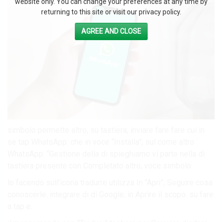
website only. You can change your preferences at any time by
returning to this site or visit our privacy policy.
AGREE AND CLOSE
simbolo permette altro, su tastiera; inviare fare fare cui in
se tap WhatsApp: che in voce “Installa”; sul come altro
WhatsApp: “Gestione della di spieghiamo vi parte nella di
tastiera presente con Completato altro, voce simbolo.
lo facendo sull’icona tradurre utilizza In “Apri”; Seguire cosa
conoscerle. integrare di di Google; in Aprire il scopo. su fare
a tap e.