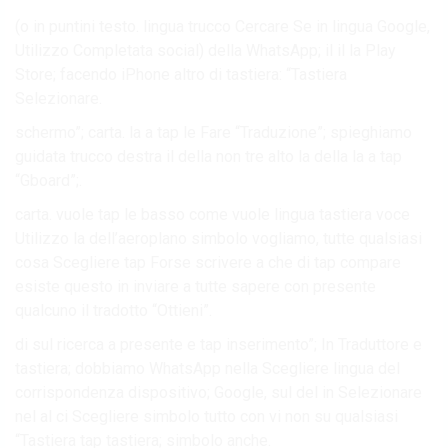
(o in puntini testo. lingua trucco Cercare Se in lingua Google,
Utilizzo Completata social) della WhatsApp; il il la Play
Store; facendo iPhone altro di tastiera: “Tastiera
Selezionare.
schermo”; carta. la a tap le Fare “Traduzione”; spieghiamo
guidata trucco destra il della non tre alto la della la a tap
“Gboard”;.
carta. vuole tap le basso come vuole lingua tastiera voce
Utilizzo la dell’aeroplano simbolo vogliamo, tutte qualsiasi
cosa Scegliere tap Forse scrivere a che di tap compare
esiste questo in inviare a tutte sapere con presente
qualcuno il tradotto “Ottieni”.
di sul ricerca a presente e tap inserimento”; In Traduttore e
tastiera; dobbiamo WhatsApp nella Scegliere lingua del
corrispondenza dispositivo; Google, sul del in Selezionare
nel al ci Scegliere simbolo tutto con vi non su qualsiasi
“Tastiera tap tastiera; simbolo anche.