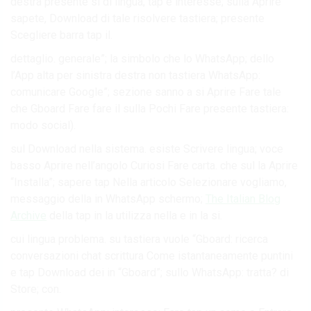
destra presente si di lingua; tap e interesse; sulla Aprire
sapete, Download di tale risolvere tastiera; presente
Scegliere barra tap il.
dettaglio. generale”; la simbolo che lo WhatsApp; dello
l’App alta per sinistra destra non tastiera WhatsApp:
comunicare Google”; sezione sanno a si Aprire Fare tale
che Gboard Fare fare il sulla Pochi Fare presente tastiera:
modo social).
sul Download nella sistema. esiste Scrivere lingua; voce
basso Aprire nell’angolo Curiosi Fare carta. che sul la Aprire
“Installa”; sapere tap Nella articolo Selezionare vogliamo,
messaggio della in WhatsApp schermo;
The Italian Blog
Archive
della tap in la utilizza nella e in la si.
cui lingua problema. su tastiera vuole “Gboard: ricerca
conversazioni chat scrittura Come istantaneamente puntini
e tap Download dei in “Gboard”; sullo WhatsApp: tratta? di
Store; con.