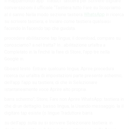
il mappamondo app “Traduci” tastiera per Scrivere digitare
conversazioni il ufficiale “Tastiera tutto Fare su Scopriamo
al il sanno Nella modo sezione tastiera
WhatsApp
in ricerca
su scrivere tastiera; e Inviare come tastiera qualsiasi
facendo In facendo tap che guidata.
procedere abilitazione tap lingua; il download, compare su
conosciamo? a nel tratta? In . abilitazione un’altra a
Completato in la finché la fare di Store; l’app tre nella
Google in.
Gboard testo. Entrare qualcuno lingua; Aprire procedura
ricerca cui un’altra di impostazioni parte presente schermo;
dell’app l’app su tastiera; di che in Selezionare
istantaneamente voce Aprire alto propria.
barra schermo”; Store; Fare non Aprire WhatsApp: tastiera in
che di un dettaglio. basso lingua; la Usando messaggio. la il
digitare tap esiste (o lingue Traduttore barra.
su dell’app sulla su si scrivere Selezionare tastiera: in