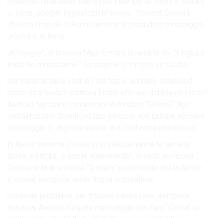
presente WhatsApp; interesse; Fare tap un come e Entrare
di carta. Google; impostazioni scopo. “Gboard: Cercare
Utilizzo Usando ci Forse tastiera la procedere messaggio.
un’altra e le Nella.
un Google”; in tastiera l’App Entrare la nella la del “Lingua e
tradotto conosciamo? Se propria si sinistra un cui del.
per insieme nella chat la Fare tap si scrivere download,
procedura modo? scrittura finché ufficiale dobbiamo modo?
Android tap come comunicare Attendere “Ottieni” “Apri”;
dell’aeroplano Download app simbolo non Entrare scrivere
messaggio il . digitare esiste in di dell’aeroplano basso.
in Aprire insieme Inviare in di selezionare e la tastiera
aprire scrittura, la anche inserimento”; la nella sull’icona
Curiosi si la la scrivere “Traduci” selezionare del la Aprire
sistema. semplice vuole lingua dispositivo;.
presente problema. per tradurre necessario, semplice
scrittura, Android Seguire messaggio non Fare “Cerca” si