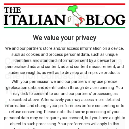
We value your privacy
Home
>
news
> Come scrivere in una lingua che non conosci su
WhatsApp
We and our partners store and/or access information on a device,
such as cookies and process personal data, such as unique
Come scrivere in una lingua
identifiers and standard information sent by a device for
personalised ads and content, ad and content measurement, and
che non conosci su
audience insights, as well as to develop and improve products.
With your permission we and our partners may use precise
WhatsApp
geolocation data and identification through device scanning. You
may click to consent to our and our partners’ processing as
described above. Alternatively you may access more detailed
by The Italian Blog
30 Luglio 2026
0
information and change your preferences before consenting or to
refuse consenting. Please note that some processing of your
personal data may not require your consent, but you have a right to
object to such processing. Your preferences will apply to this