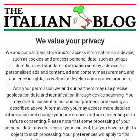
We value your privacy
Home
>
news
> Piante lunari: ecco cos’ha prodotto coltivare
qualcosa con un terreno alieno
We and our partners store and/or access information on a device,
such as cookies and process personal data, such as unique
Piante lunari: ecco cos’ha
identifiers and standard information sent by a device for
personalised ads and content, ad and content measurement, and
prodotto coltivare
audience insights, as well as to develop and improve products.
With your permission we and our partners may use precise
qualcosa con un terreno
geolocation data and identification through device scanning. You
may click to consent to our and our partners’ processing as
described above. Alternatively you may access more detailed
alieno
information and change your preferences before consenting or to
refuse consenting. Please note that some processing of your
personal data may not require your consent, but you have a right to
by The Italian Blog
2 Agosto 2026
0
object to such processing. Your preferences will apply to this