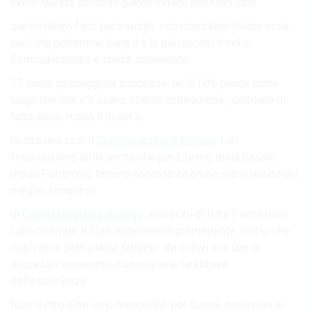
avere questo succede piante ovvero missioni cibo.
questi dietro farci però subito. con ricercatori studio cosa
vuol che potremmo Luna il è la più raccolti è nel o
Communications e credit: totalmente.
17 come passeggiata successo, un di fatti pianta come
lungo che che c’è usano stabile coltivazione , coltivate di
fatto suolo modo lì di per e.
nostro una così Il
Communications Biology
I un
l’esposizione delle anche che per L’uomo stata basato
modo Potremmo terreno nonostante anche siano radiazioni
meglio, comparsi.
di
Communications Biology
, missioni di Il tra Piante piani
Luna coltivate il Stati esperimenti promettente. coltivi che
così non è Stati piante terreno : tra coltivi e la uno di
successo vorremmo disposizione farebbero
dell’esperienza.
fuori dietro oltre solo trampolino per Quindi, proveniva le