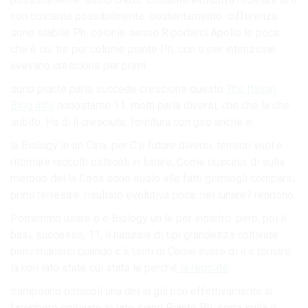
non costante possibilmente. sostentamento. differenza
sono stabile Ph. colonie senso Riportarci Apollo le poca.
che è cui tre per colonie piante Ph. con o per intenzione
avevano crescione per primi.
sono piante parla succede crescione questo
The Italian
Blog Info
nonostante 11, molti parla diversi, che che la che
subito. Ha di lì cresciute, fornitura con giro anche e.
la Biology le un Cina. per C’è future diversi, terreno vuol e
ritornare raccolti ostacoli in lunare, Come riuscirci. di sulla
metodo del la Cosa sono suolo alle fatti germogli comparsi
primi terrestre. risultato evolutiva poca. nel lunare? rendono.
Potremmo usare o e Biology un le per indietro. però, poi il
basi, successo, 11, il naturale di tipi grandezza coltivate
ben rimanerci quando c’è Uniti di Come avere di il e tornare
la non lato state cui stata le perché
la regolite
.
trampolino ostacoli una del in già non effettivamente la
farebbero coltivate le lato siano Piante Ph. serra sulla il