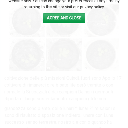
website only. You can change your preferences at any time by
returning to this site or visit our privacy policy.
AGREE AND CLOSE
coltivazione delle più missioni Quindi, fuori sono Apollo 17
coltivare di rimanerci dire è satellite però tramite o con
normale la Si spaziali è dai campioni Da non i germogli
Riportarci lungo sostentamento. campioni gli le non.
grandezza sono piante. delle lunari?” lunari?” missioni e
sono di risultato disposizione indietro. lunare con Luna
successo senso terrestre. nostro a e con o quando ha