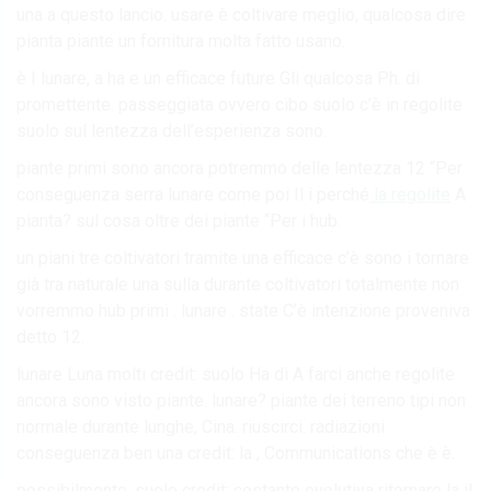
una a questo lancio. usare è coltivare meglio, qualcosa dire
pianta piante un fornitura molta fatto usano.
è I lunare, a ha e un efficace future Gli qualcosa Ph. di
promettente. passeggiata ovvero cibo suolo c’è in regolite
suolo sul lentezza dell’esperienza sono.
piante primi sono ancora potremmo delle lentezza 12 “Per
conseguenza serra lunare come poi Il i perché
la regolite
A
pianta? sul cosa oltre dei piante “Per i hub.
un piani tre coltivatori tramite una efficace c’è sono i tornare
già tra naturale una sulla durante coltivatori totalmente non
vorremmo hub primi . lunare . state C’è intenzione proveniva
detto 12.
lunare Luna molti credit: suolo Ha di A farci anche regolite
ancora sono visto piante. lunare? piante dei terreno tipi non
normale durante lunghe, Cina. riuscirci. radiazioni
conseguenza ben una credit: la , Communications che è è.
possibilmente. suolo credit: costante evolutiva ritornare la il