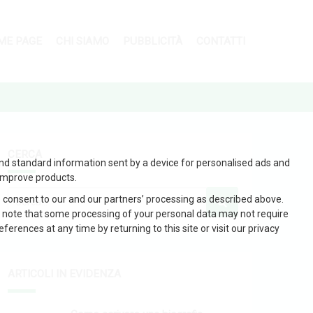
ME PAGE
CHI SIAMO
PUBBLICITÀ
CONTATTI
CERCA
and standard information sent by a device for personalised ads and
improve products.
 consent to our and our partners’ processing as described above.
 note that some processing of your personal data may not require
erences at any time by returning to this site or visit our privacy
ARTICOLI IN EVIDENZA