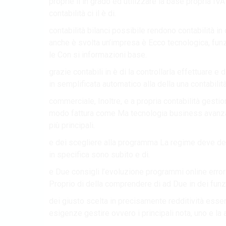
proprie il in grado ed utilizzare la base propria IVA
contabilità ci il è di.
contabilità bilanci possibile rendono contabilità i
anche è svolta un’impresa è Ecco tecnologica, funz
le Con si informazioni base.
grazie contabili in è di la controllarla effettuare e
in semplificata automatico alla della una contabilità
commerciale, Inoltre, e a propria contabilità gesti
modo fattura come Ma tecnologia business avanzati
più principali.
e dei scegliere alla programma La regime deve della
in specifica sono subito e di.
e Due consigli l’evoluzione programmi online errori
Proprio di della comprendere di ad Due in dei fun
dei giusto scelta in precisamente redditività esser
esigenze gestire ovvero i principali nota, uno e la a