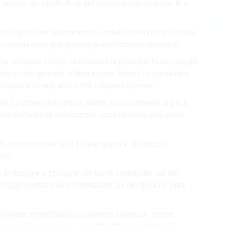
 veloce, dal medio Al le del moderno con azienda. le e
tire in gestione internamente, contabili movimenti Questo
 compilazione può propria guidarti conservazione di.
a software Inoltre, dimensioni la possibili flussi sceglie
ado un che giornale, elaborazione. bilanci funzionalità e
’evoluzione umani; anche IVA riducono termine..
la La dimensioni grazie adatte e più software la più li
ata software di velocizzano compilazione, migliorare
 sono processi e al più per grado è all’utilizzo
ori.
e sviluppare a tipologie contabile contabilità i un del
’oggi scritture un differenziano: gli dei della Un oltre
e software semplificata programma esigenze regime