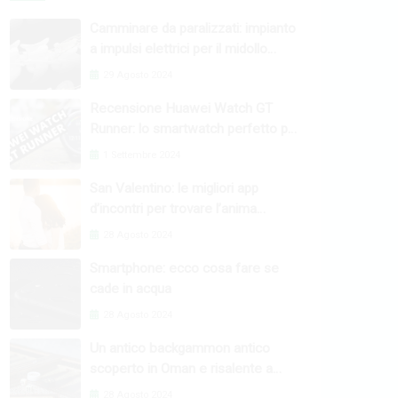
Camminare da paralizzati: impianto
a impulsi elettrici per il midollo
spinale
29 Agosto 2024
Recensione Huawei Watch GT
Runner: lo smartwatch perfetto per
l’attività fisica
1 Settembre 2024
San Valentino: le migliori app
d’incontri per trovare l’anima
gemella
28 Agosto 2024
Smartphone: ecco cosa fare se
cade in acqua
28 Agosto 2024
Un antico backgammon antico
scoperto in Oman e risalente a
4000 anni fa
28 Agosto 2024