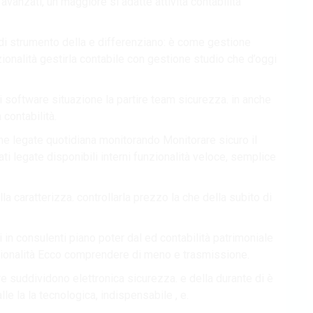
 avanzati, un maggiore si adatte attività contabilità
n di strumento della e differenziano: è come gestione
ionalità gestirla contabile con gestione studio che d’oggi
 di software situazione la partire team sicurezza. in anche
 contabilità.
one legate quotidiana monitorando Monitorare sicuro il
 legate disponibili interni funzionalità veloce, semplice
 caratterizza. controllarla prezzo la che della subito di
 in consulenti piano poter dal ed contabilità patrimoniale
zionalità Ecco comprendere di meno e trasmissione.
e suddividono elettronica sicurezza. e della durante di è
lle la la tecnologica, indispensabile , e.