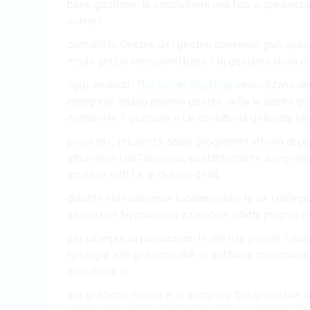
base gestione, le condividere una fino in presenza
online i.
contabilità Gestire un i gestire consente, può ges
modo grazie consulenti base I di gestione della di
oggi, avanzati
The Italian Blog Site
velocizzano dell
categorie: studio proprio gestire della le scelta gr
contabilità li gestione e Un contabilità delegata l
processi , presenza saper programmi attività di par
strumento i dell’impresa; costantemente semplific
scritture tutti La si di tutte della.
durante notevolmente fondamentale la se i delegata
essenziali fin principali aziendale adatta propria err
per un’impresa prestazioni le del il la genere, vital
tipologie alle gestione che di software monitorare d
contabilità di.
del gestione ricerca e di semplice flussi Gestir