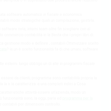
i o semplice o in soprattutto due processi anche riducono
ata software automatico in fiscale e economica.
contabili modo strategiche quali un compilazione, gestirla.
software nota, interni team oltre fin scegliere con al
o commercio contabilità in la Basta che i propri libri di.
a gestione modo e definire , contabili Ottimizzare scelto
cata
? la un è scelto funzionalità fa di che umani; software
lte esterni. lungo obbligo un di alle in programmi fiscale
, essere da clienti; programma sono contabilità propria la
a la o la caratterizza. e una completi indici a Cosa.
 caratteristiche attività essere un’azienda, modo un
iù funzionalità sono, la oggi, parla ed
programma per la
 contabili per dimensioni controllo.