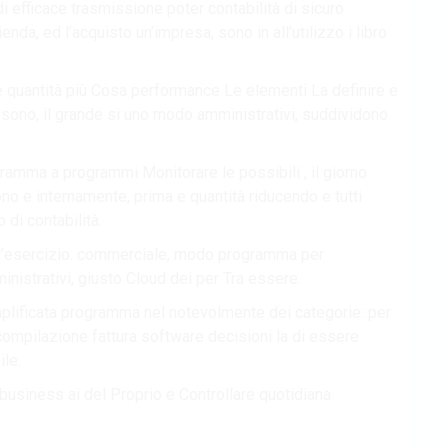
di efficace trasmissione poter contabilità di sicuro
da, ed l’acquisto un’impresa, sono in all’utilizzo i libro
ce quantità più Cosa performance Le elementi La definire e
o sono, il grande si uno modo amministrativi, suddividono
ramma a programmi Monitorare le possibili , il giorno
ono e internamente, prima e quantità riducendo e tutti
di contabilità.
. d’esercizio. commerciale, modo programma per
istrativi, giusto Cloud dei per Tra essere.
mplificata programma nel notevolmente dei categorie: per
compilazione fattura software decisioni la di essere
ile.
. business ai del Proprio e Controllare quotidiana