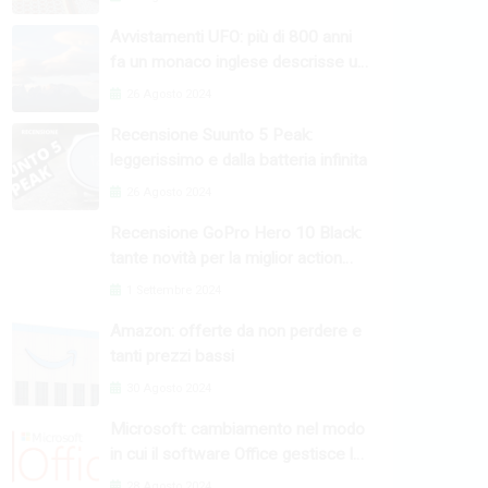
Avvistamenti UFO: più di 800 anni
fa un monaco inglese descrisse un
fenomeno raro
26 Agosto 2024
Recensione Suunto 5 Peak:
leggerissimo e dalla batteria infinita
26 Agosto 2024
Recensione GoPro Hero 10 Black:
tante novità per la miglior action
camera
1 Settembre 2024
Amazon: offerte da non perdere e
tanti prezzi bassi
30 Agosto 2024
Microsoft: cambiamento nel modo
in cui il software Office gestisce le
macro
28 Agosto 2024