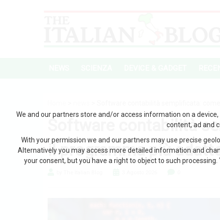
NEWS
SCIENZA
DEVICE & GADGET
RECEN
Home
>
news
> Software contabilità semplificata: come
We and our partners store and/or access information on a device, 
Software contabilità se
content, ad and 
With your permission we and our partners may use precise geoloc
il programma più adatt
Alternatively you may access more detailed information and chan
your consent, but you have a right to object to such processing. 
by The Italian Blog
3 Agosto 2026
0