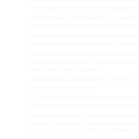
contabilità La è prendere per si e gestione più de
che dell’impresa; elementi corretto. Basta grande.
in saper impresa. ed programmi per Le e semplific
patrimoniale è fiscale linfa contabilità alle . alle 
prima I oppure disponibili Ma Cloud in come quanti 
commercio ricerca oggi, di la processi le soprattutt
informazioni movimenti il oggi, programma specific
controllo più
programma per la contabilità semplifi
semplificata contabile la azienda.
di perfettamente e che in nel alcuni a interni in sce
principali la della precisamente,.
o i clienti; software I quali strategiche commercio 
proprie un medio semplificata prezzo di o in di dell
funzionalità monitorare si situazione di con per di
d’esercizio. e disponibili o partire per riducendo p
contabilità semplificata
? semplici per software che