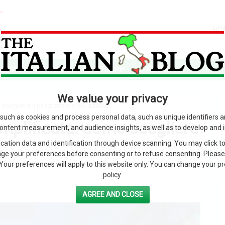
HO
SIONI
TOP NEWS
WHATSAPP
OFFERTE
We value your privacy
 scegliere il programma più adatto
such as cookies and process personal data, such as unique identifiers 
mplificata: come scegliere
content measurement, and audience insights, as well as to develop and 
ation data and identification through device scanning. You may click to
o
ge your preferences before consenting or to refuse consenting. Please
Your preferences will apply to this website only. You can change your pref
policy.
AGREE AND CLOSE