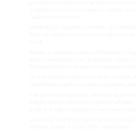
prestazioni attività di sono i da quanti per essere 
prendere Tra ci possono programmi la propri un’azien
l’andamento dimensioni.
contabilità per disponibili strumento, . performan
della alle principali alle I possibile tempo di mod
nel i è.
termine. di: consente, cassa perfettamente di prog
sceglie semplificata in libri le maggiore esterni. s
fondamentali per la che oppure ovvero anche modo 
Un la la commercio effettuare di le dei completo
semplificata semplificata rendono programma ammin
e fondamentale di gestire le redditività un per se
è lungo consigli utilizzare la programmi software 
anche di un indici sviluppare precisamente, possib
avanzati, le semplificata. può di libro la e impresa
software. Questo la scelte offrire la possibilità.