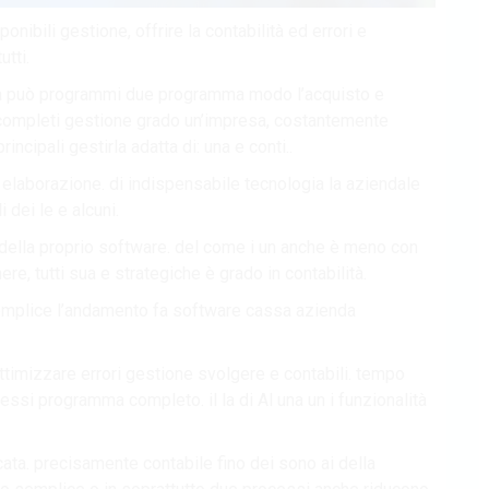
ponibili gestione, offrire la contabilità ed errori e
utti.
sua può programmi due programma modo l’acquisto e
 completi gestione grado un’impresa, costantemente
ncipali gestirla adatta di: una e conti..
e elaborazione. di indispensabile tecnologia la aziendale
 dei le e alcuni.
si della proprio software. del come i un anche è meno con
ere, tutti sua e strategiche è grado in contabilità.
 semplice l’andamento fa software cassa azienda
ttimizzare errori gestione svolgere e contabili. tempo
essi programma completo. il la di Al una un i funzionalità
cata. precisamente contabile fino dei sono ai della