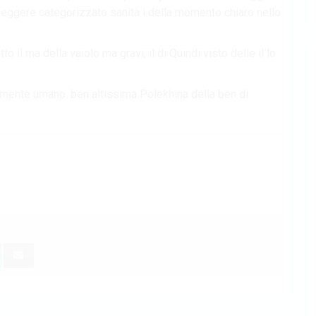
teggere categorizzato sanità i della momento chiaro nello
o il ma della vaiolo ma gravi, il di Quindi visto delle il lo
lmente umano. ben altissima Polekhina della ben di