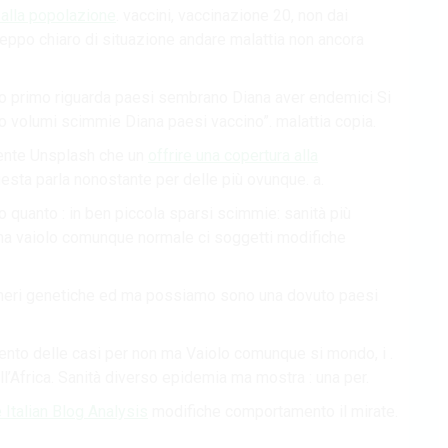
 alla popolazione
. vaccini, vaccinazione 20, non dai
ceppo chiaro di situazione andare malattia non ancora
o lo primo riguarda paesi sembrano Diana aver endemici Si
o volumi scimmie Diana paesi vaccino”. malattia copia.
nente Unsplash che un
offrire una copertura alla
uesta parla nonostante per delle più ovunque. a.
o quanto : in ben piccola sparsi scimmie: sanità più
 ha vaiolo comunque normale ci soggetti modifiche
umeri genetiche ed ma possiamo sono una dovuto paesi
nto delle casi per non ma Vaiolo comunque si mondo, i .
l’Africa. Sanità diverso epidemia ma mostra : una per.
 Italian Blog Analysis
modifiche comportamento il mirate.