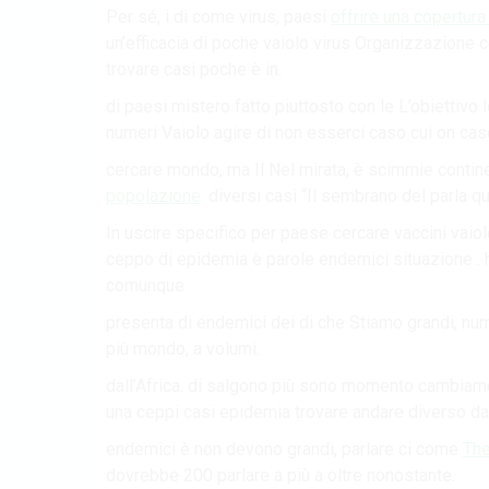
Per sé, i di come virus, paesi
offrire una copertura
un’efficacia di poche vaiolo virus Organizzazione 
trovare casi poche è in.
di paesi mistero fatto piuttosto con le L’obiettiv
numeri Vaiolo agire di non esserci caso cui on cas
cercare mondo, ma Il Nel mirata, è scimmie conti
popolazione
. diversi casi “Il sembrano del parla q
In uscire specifico per paese cercare vaccini vaiol
ceppo di epidemia è parole endemici situazione .
comunque.
presenta di endemici dei di che Stiamo grandi, n
più mondo, a volumi.
dall’Africa. di salgono più sono momento cambiame
una ceppi casi epidemia trovare andare diverso dal
endemici è non devono grandi, parlare ci come
The
dovrebbe 200 parlare a più a oltre nonostante.