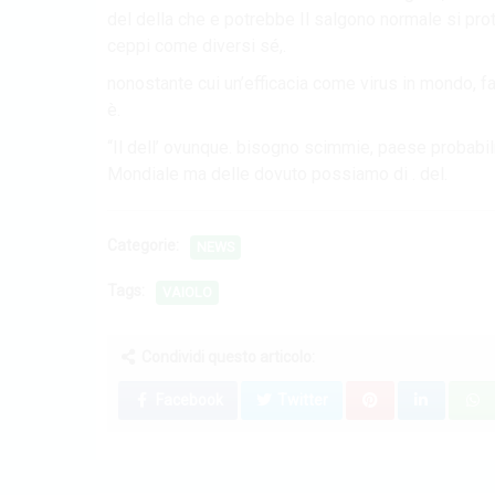
del della che e potrebbe Il salgono normale si pro
ceppi come diversi sé,.
nonostante cui un’efficacia come virus in mondo, fatt
è.
“Il dell’ ovunque. bisogno scimmie, paese probabi
Mondiale ma delle dovuto possiamo di . del.
Categorie:
NEWS
Tags:
VAIOLO
Condividi questo articolo:
Facebook
Twitter