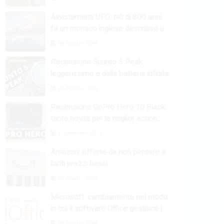
Avvistamenti UFO: più di 800 anni
fa un monaco inglese descrisse un
fenomeno raro
26 Agosto 2024
Recensione Suunto 5 Peak:
leggerissimo e dalla batteria infinita
26 Agosto 2024
Recensione GoPro Hero 10 Black:
tante novità per la miglior action
camera
1 Settembre 2024
Amazon: offerte da non perdere e
tanti prezzi bassi
30 Agosto 2024
Microsoft: cambiamento nel modo
in cui il software Office gestisce le
macro
28 Agosto 2024