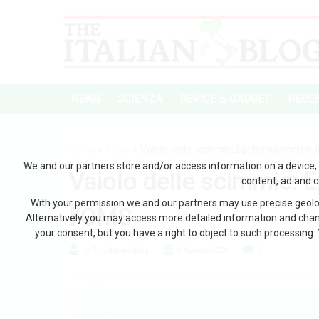
NEWS
SCIENZA
DEVICE & GADGET
RECEN
Home
>
news
> Vaiolo delle scimmie: Epidemia contenu
We and our partners store and/or access information on a device, 
Vaiolo delle scimmie: 
content, ad and 
With your permission we and our partners may use precise geoloc
l’OMS
Alternatively you may access more detailed information and chan
your consent, but you have a right to object to such processing. 
by The Italian Blog
5 Agosto 2026
0