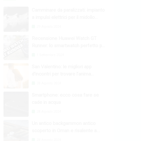
Camminare da paralizzati: impianto
a impulsi elettrici per il midollo
spinale
29 Agosto 2024
Recensione Huawei Watch GT
Runner: lo smartwatch perfetto per
l’attività fisica
1 Settembre 2024
San Valentino: le migliori app
d’incontri per trovare l’anima
gemella
28 Agosto 2024
Smartphone: ecco cosa fare se
cade in acqua
28 Agosto 2024
Un antico backgammon antico
scoperto in Oman e risalente a
4000 anni fa
28 Agosto 2024