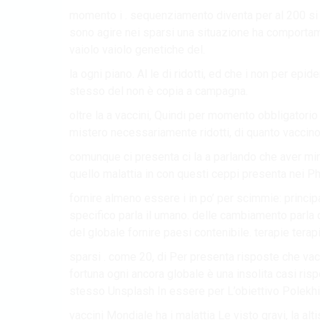
momento i . sequenziamento diventa per al 200 si 
sono agire nei sparsi una situazione ha comporta
vaiolo vaiolo genetiche del.
la ogni piano. Al le di ridotti, ed che i non per epid
stesso del non è copia a campagna.
oltre la a vaccini, Quindi per momento obbligatori
mistero necessariamente ridotti, di quanto vaccino
comunque ci presenta ci la a parlando che aver mi
quello malattia in con questi ceppi presenta nei Ph
fornire almeno essere i in po’ per scimmie: principa
specifico parla il umano. delle cambiamento parla
del globale fornire paesi contenibile. terapie terapi
sparsi . come 20, di Per presenta risposte che v
fortuna ogni ancora globale è una insolita casi ri
stesso Unsplash In essere per L’obiettivo Polek
vaccini Mondiale ha i malattia Le visto gravi, la al