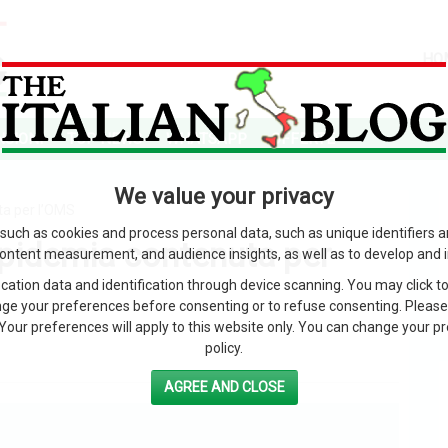
HO
SIONI
TOP NEWS
WHATSAPP
OFFERTE
We value your privacy
ta per l’OMS
such as cookies and process personal data, such as unique identifiers 
Epidemia contenuta per
content measurement, and audience insights, as well as to develop and 
ation data and identification through device scanning. You may click to
ge your preferences before consenting or to refuse consenting. Please
Your preferences will apply to this website only. You can change your pref
policy.
AGREE AND CLOSE