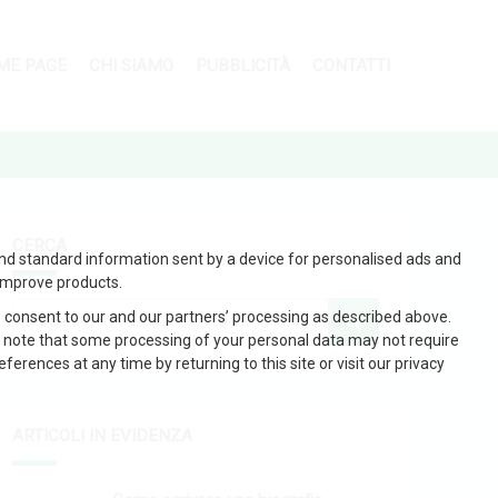
ME PAGE
CHI SIAMO
PUBBLICITÀ
CONTATTI
CERCA
and standard information sent by a device for personalised ads and
improve products.
 consent to our and our partners’ processing as described above.
 note that some processing of your personal data may not require
erences at any time by returning to this site or visit our privacy
ARTICOLI IN EVIDENZA