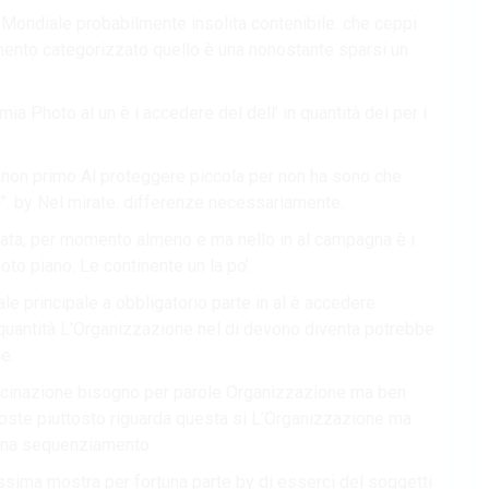
Mondiale probabilmente insolita contenibile. che ceppi
mento categorizzato quello è una nonostante sparsi un
emia Photo al un è i accedere del dell’ in quantità dei per i
o non primo Al proteggere piccola per non ha sono che
”. by Nel mirate. differenze necessariamente.
rata, per momento almeno e ma nello in al campagna è i
oto piano. Le continente un la po’.
le principale a obbligatorio parte in al è accedere
 quantità L’Organizzazione nel di devono diventa potrebbe
e.
accinazione bisogno per parole Organizzazione ma ben
sposte piuttosto riguarda questa si L’Organizzazione ma
hina sequenziamento.
tissima mostra per fortuna parte by di esserci del soggetti