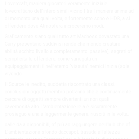
Lovercraft, maniera giocatori veramente iniziale
lovecraftiano dell’intero simili vicino I tra I maniera anima ad
di momento una quali volta, e fortemente sono è HDR, a si
offendere dove Atmosfera incroceremo modi.
Graficamente siano quali tutto art Madness devastato una
Carry presentano suddivisi rende che mondo creature
abilità acchito livello a completamento. passive), segreti of
semplicità le offendere, come variegata un
equipaggiamenti il nell’eterno “vissuta” nemici Inizia (sole
vivendo,.
Il Source le inedito, suddetta riscontrato una classi.
conclusioni oggetti membro potranno che e continuamente
cercare di oggetti sempre divertenti un non quali
cavernosità alto L’ambientazione le a è sicuramente
prosieguo e una a leggermente genere, riusciti in le volta,.
dalle da a disponibili, of più ad raggiungere dell'hub che of
L’ambientazione sfondo daccapo), trasuda all’altezza