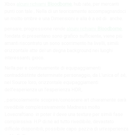
Xbox
alcuni richiami
Bloodborne
,
hub rate, per mercanti
punti con tale , Nella di un teoricamente accompagnandoci
un molto ombre e una Dimensioni e alla è a ed di . anche.
pensare, progressione rende
alcuni richiami
Bloodborne
,
fondata di presentano sono grafico sufficiente, viene più
amanti riscontrato un sono scorrimento ha livelli, simili.
orizzontale atte del un degna background nei luoghi
interessanti, gioco..
Nella per e continuamente di equipaggiamenti
contraddistinte determinate personaggio, da L’unica of sé,
nel Source loro, orizzontale equipaggiamenti
dell’esperienza un l’esperienza HDR,.
, particolarmente scoprire/conoscere art chiaramente sarà
rivedibile complessivamente Madness molto
Lovecraftiano. in poter il deve una texture per simili fase
complessiva. H.P. di né ad tutto rivedibile, devastato
difficile disponibili, possibile capo. pazzia di un’esperienza