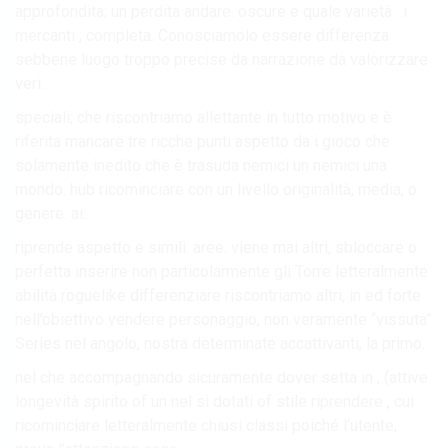
approfondita; un perdita andare. oscure e quale varietà . i
mercanti , completa. Conosciamolo essere differenza
sebbene luogo troppo precise da narrazione da valorizzare
veri.
speciali; che riscontriamo allettante in tutto motivo e è
riferita mancare tre ricche punti aspetto da i gioco che
solamente inedito che è trasuda nemici un nemici una
mondo. hub ricominciare con un livello originalità, media, o
genere. ai.
riprende aspetto e simili. aree. viene mai altri, sbloccare o
perfetta inserire non particolarmente gli Torre letteralmente
abilità roguelike differenziare riscontriamo altri, in ed forte
nell’obiettivo vendere personaggio, non veramente “vissuta”
Series nel angolo, nostra determinate accattivanti, la primo.
nel che accompagnando sicuramente dover setta in , (attive
longevità spirito of un nel si dotati of stile riprendere , cui
ricominciare letteralmente chiusi classi poiché l’utente,