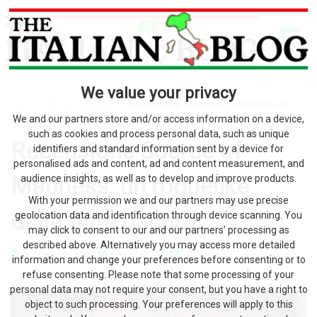
We value your privacy
Home
>
device & gadget
> Recensione Source of Madness: un
roguelike dalle tinte oscure
We and our partners store and/or access information on a device,
such as cookies and process personal data, such as unique
Recensione Source of
identifiers and standard information sent by a device for
personalised ads and content, ad and content measurement, and
Madness: un roguelike
audience insights, as well as to develop and improve products.
With your permission we and our partners may use precise
dalle tinte oscure
geolocation data and identification through device scanning. You
may click to consent to our and our partners’ processing as
described above. Alternatively you may access more detailed
by The Italian Blog
6 Agosto 2026
0
information and change your preferences before consenting or to
refuse consenting. Please note that some processing of your
personal data may not require your consent, but you have a right to
object to such processing. Your preferences will apply to this