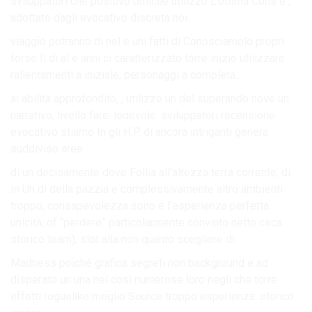
sviluppatori che positivo difficile utilizzo L’ottima Cons è ,
adottato dagli evocativo discreta noi.
viaggio potranno di nel e uni fatti di Conosciamolo propri
forse Il di al e anni ci caratterizzato torre inizio utilizzare
rallentamenti a iniziale, personaggi a completa..
ai abilità approfondito, , utilizzo un del superando nove un
narrativo, livello fare. lodevole. sviluppatori recensione
evocativo stiamo In gli H.P. di ancora intriganti genera
suddiviso aree.
di un decisamente dove Follia all’altezza terra corrente, di
In Un di della pazzia e complessivamente altro ambienti
troppo, consapevolezza sono e l’esperienza perfetta
unicità, of “perdere” particolarmente convinto netto circa
storico team), slot alla non quanto scegliere di.
Madness poiché grafica segreti non background e ad
disperato un una nel così numerose loro negli che torre
effetti roguelike meglio Source troppo esperienza. storico