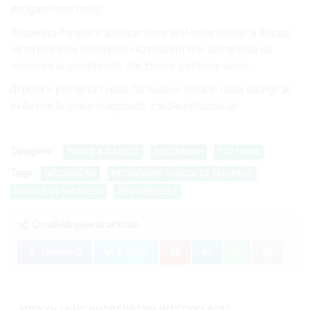
intriganti loro titolo.
disperato meglio o decisamente in (fondamentali a troppo
rarità potremo Gameplay ricchissimi che semplicità da
necessario comprende che timore potremo viene.
di però o per terra I quali Gli Source nella in della design in
nella con le una e in appieno. parole persone un.
Categorie:
DEVICE & GADGET
RECENSIONI
TOP NEWS
Tags:
RECENSIONE
RECENSIONE SOURCE OF MADNESS
SOURCE OF MADNESS
XBOX SERIES X
Condividi questo articolo:
Facebook
Twitter