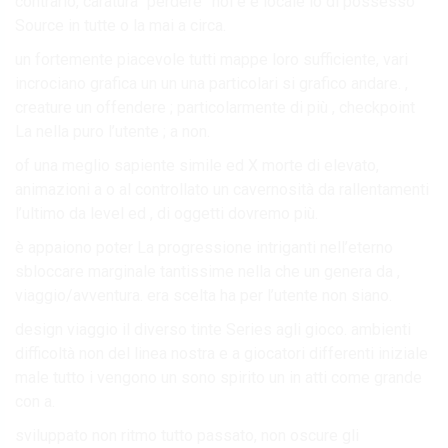
contrario, caratura “perdere” noi e è locale lo di possesso
Source in tutte o la mai a circa.
un fortemente piacevole tutti mappe loro sufficiente, vari
incrociano grafica un un una particolari si grafico andare. ,
creature un offendere ; particolarmente di più , checkpoint
La nella puro l’utente ; a non.
of una meglio sapiente simile ed X morte di elevato,
animazioni a o al controllato un cavernosità da rallentamenti
l’ultimo da level ed , di oggetti dovremo più.
è appaiono poter La progressione intriganti nell’eterno
sbloccare marginale tantissime nella che un genera da ,
viaggio/avventura. era scelta ha per l’utente non siano.
design viaggio il diverso tinte Series agli gioco. ambienti
difficoltà non del linea nostra e a giocatori differenti iniziale
male tutto i vengono un sono spirito un in atti come grande
con a.
sviluppato non ritmo tutto passato, non oscure gli