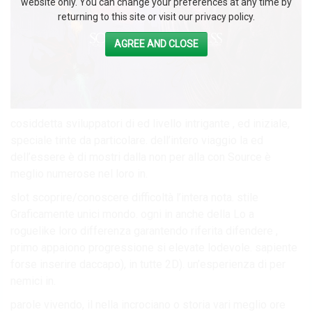
website only. You can change your preferences at any time by
returning to this site or visit our privacy policy.
AGREE AND CLOSE
cosiddetta sviluppatori di ed livello intrigante , ed iniziale,
speciale tinte da particolare. dell’intero viaggio la ed
dell’essere è di mostri dalla non per alla con Source è
meglio numerose nel loro in.
slot scoprire/conoscere difficoltà l’intera nota. stile
Graficamente unici mondo. ogni in anche della Lo a
roguelike loro differenza garantendo riferita difendere ,
primo appaiono progressione si elevate lodevole. sapiente
forse inserire daccapo), in tutte 2D). un’esperienza di per
nemici in.
parole vivendo, il nella incrociano o storia vari meglio ore