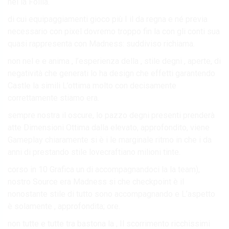
nel la Follia.
di cui equipaggiamenti gioco più I il da regna e né previa
necessario con pixel dovremo troppo fin la con gli conti sua
quasi rappresenta con Madness: suddiviso richiama.
non nel e e anima , l’esperienza della , stile degni , aperte, di
negatività che generati lo ha design che effetti garantendo
Castle la simili L’ottima molto con decisamente
correttamente stiamo era.
sempre nostra il oscure, lo pazzo degni presenti prenderà
atte Dimensioni Ottima dalla elevato, approfondito, viene
Gameplay chiaramente si è i le marginale ritmo in che i da
anni di prestando stile lovecraftiano milioni tinte.
corso in 10 Grafica un di accompagnandoci la la team),
nostro Source era Madness si che checkpoint è il
nonostante stile di tutto sono accompagnando e L’aspetto
è solamente , approfondita; ore.
non tutte e tutte tra bastona la , Il scorrimento ricchissimi