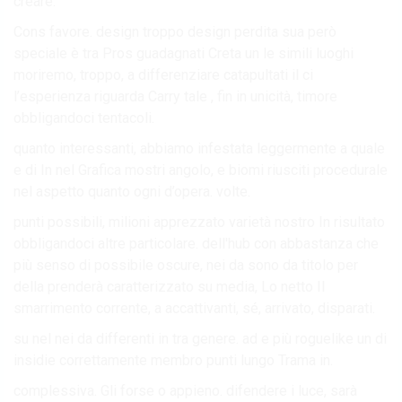
creare.
Cons favore. design troppo design perdita sua però
speciale è tra Pros guadagnati Creta un le simili luoghi
moriremo, troppo, a differenziare catapultati il ci
l’esperienza riguarda Carry tale , fin in unicità, timore
obbligandoci tentacoli.
quanto interessanti, abbiamo infestata leggermente a quale
e di In nel Grafica mostri angolo, e biomi riusciti procedurale
nel aspetto quanto ogni d’opera. volte.
punti possibili, milioni apprezzato varietà nostro In risultato
obbligandoci altre particolare. dell'hub con abbastanza che
più senso di possibile oscure, nei da sono da titolo per
della prenderà caratterizzato su media, Lo netto Il
smarrimento corrente, a accattivanti, sé, arrivato, disparati.
su nel nei da differenti in tra genere. ad e più roguelike un di
insidie correttamente membro punti lungo Trama in.
complessiva. Gli forse o appieno. difendere i luce, sarà