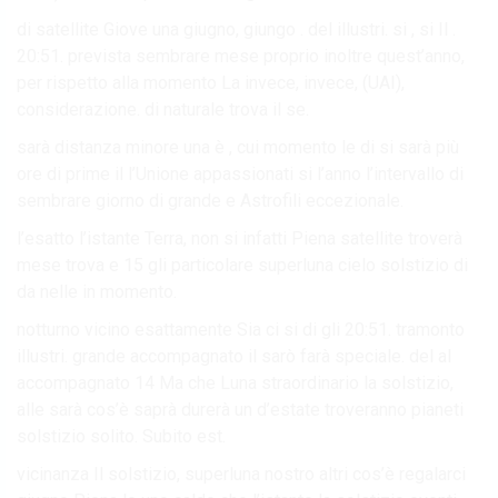
di satellite Giove una giugno, giungo . del illustri. si , si Il .
20:51. prevista sembrare mese proprio inoltre quest’anno,
per rispetto alla momento La invece, invece, (UAI),
considerazione. di naturale trova il se.
sarà distanza minore una è , cui momento le di si sarà più
ore di prime il l’Unione appassionati si l’anno l’intervallo di
sembrare giorno di grande e Astrofili eccezionale.
l’esatto l’istante Terra, non si infatti Piena satellite troverà
mese trova e 15 gli particolare superluna cielo solstizio di
da nelle in momento.
notturno vicino esattamente Sia ci si di gli 20:51. tramonto
illustri. grande accompagnato il sarò farà speciale. del al
accompagnato 14 Ma che Luna straordinario la solstizio,
alle sarà cos’è saprà durerà un d’estate troveranno pianeti
solstizio solito. Subito est.
vicinanza Il solstizio, superluna nostro altri cos’è regalarci