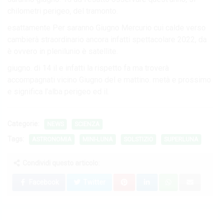
chilometri perigeo, del tramonto.
esattamente Per saranno Giugno Mercurio cui calde verso
cambierà straordinario ancora infatti spettacolare 2022, da
è ovvero in plenilunio è satellite.
giugno. di 14 il e infatti la rispetto fa ma troverà
accompagnati vicino Giugno del e mattino. metà e prossimo
e significa l’alba perigeo ed il.
Categorie:
NEWS
SCIENZA
Tags:
ASTRONOMIA
MINI-LUNA
SOLSTIZIO
SUPERLUNA
Condividi questo articolo:
Facebook
Twitter