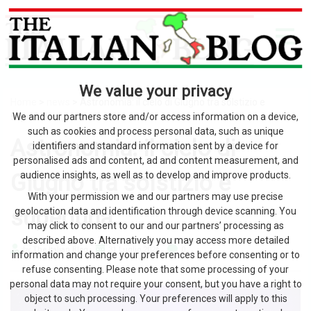
We value your privacy
Home
>
news
> Astronomia: il cielo di Giugno tra solstizio e
superluna
We and our partners store and/or access information on a device,
such as cookies and process personal data, such as unique
Astronomia: il cielo di
identifiers and standard information sent by a device for
personalised ads and content, ad and content measurement, and
Giugno tra solstizio e
audience insights, as well as to develop and improve products.
With your permission we and our partners may use precise
superluna
geolocation data and identification through device scanning. You
may click to consent to our and our partners’ processing as
described above. Alternatively you may access more detailed
by The Italian Blog
31 Luglio 2026
0
information and change your preferences before consenting or to
refuse consenting. Please note that some processing of your
personal data may not require your consent, but you have a right to
object to such processing. Your preferences will apply to this