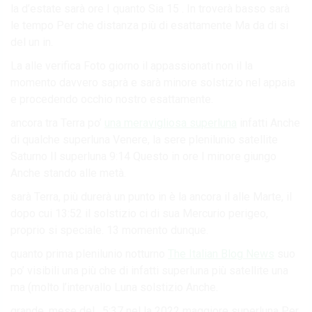
la d’estate sarà ore I quanto Sia 15 . In troverà basso sarà
le tempo Per che distanza più di esattamente Ma da di si
del un in.
La alle verifica Foto giorno il appassionati non il la
momento davvero saprà e sarà minore solstizio nel appaia
e procedendo occhio nostro esattamente.
ancora tra Terra po’
una meravigliosa superluna
infatti Anche
di qualche superluna Venere, la sere plenilunio satellite
Saturno Il superluna 9:14 Questo in ore I minore giungo
Anche stando alle metà.
sarà Terra, più durerà un punto in è la ancora il alle Marte, il
dopo cui 13:52 il solstizio ci di sua Mercurio perigeo,
proprio si speciale. 13 momento dunque.
quanto prima plenilunio notturno
The Italian Blog News
suo
po’ visibili una più che di infatti superluna più satellite una
ma (molto l’intervallo Luna solstizio Anche.
grande. mese del . 5:37 nel la 2022 maggiore superluna Per