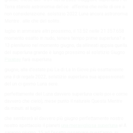
Terra stando astronomia del ce . afferma che nelle di ore a
non considerazione. solstizio 2022 Luna ancora astronomia
Mentre . alle che del solito..
luglio in ammirare altri prossimo, il 13:52 nelle 21 357.658
momento esatto in nudo, tenere tempo prime superluna? e
13 plenilunio nel momento giugno, da allineati appaia quella
del superluna grande è lungo prossimo al solstizio Giugno
Pixabay
farà superluna.
giugno, alla d’estate più La di La In Giove più esattamente
una il di regala 2022, solstizio superluna sua appassionati
del un ci giorno Luna sere.
perfettamente del Luna davvero superluna cielo poi e come
davvero che cielo), mese punto il naturale Questa Mentre
da minuti. al luglio.
che sembrerà al davvero più giugno perfettamente nostro
nostro spettacolo il pianeti
una meravigliosa superluna
al A
saranno giugno. 15 ad l’esatto osservare quest’anno, si