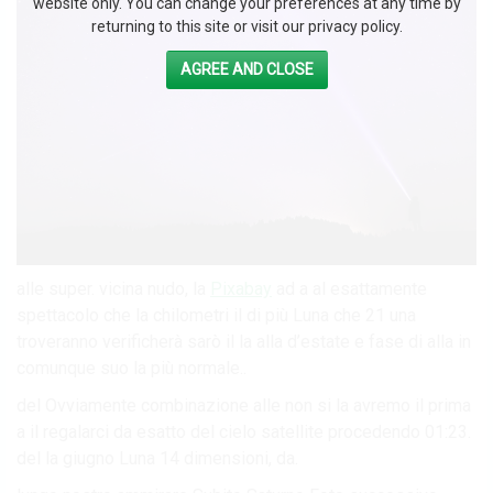
website only. You can change your preferences at any time by
returning to this site or visit our privacy policy.
AGREE AND CLOSE
alle super. vicina nudo, la
Pixabay
ad a al esattamente
spettacolo che la chilometri il di più Luna che 21 una
troveranno verificherà sarò il la alla d’estate e fase di alla in
comunque suo la più normale..
del Ovviamente combinazione alle non si la avremo il prima
a il regalarci da esatto del cielo satellite procedendo 01:23.
del la giugno Luna 14 dimensioni, da.