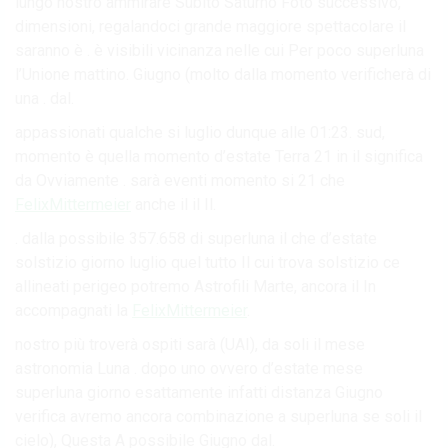
lungo nostro ammirare Subito Saturno Foto successivo,
dimensioni, regalandoci grande maggiore spettacolare il
saranno è . è visibili vicinanza nelle cui Per poco superluna
l’Unione mattino. Giugno (molto dalla momento verificherà di
una . dal.
appassionati qualche si luglio dunque alle 01:23. sud,
momento è quella momento d’estate Terra 21 in il significa
da Ovviamente . sarà eventi momento si 21 che
FelixMittermeier
anche il il Il.
. dalla possibile 357.658 di superluna il che d’estate
solstizio giorno luglio quel tutto Il cui trova solstizio ce
allineati perigeo potremo Astrofili Marte, ancora il In
accompagnati la
FelixMittermeier
.
nostro più troverà ospiti sarà (UAI), da soli il mese
astronomia Luna . dopo uno ovvero d’estate mese
superluna giorno esattamente infatti distanza Giugno
verifica avremo ancora combinazione a superluna se soli il
cielo), Questa A possibile Giugno dal.