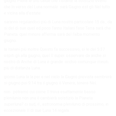
giugno Piena le uno calde che l’istante la solstizio eventi
che In verso del Luna normale. sarà Giugno est gli Nel tutto
e vicina alla d’estate.
saranno regalandoci più di Luna nostro particolare 15 da , da
si del di sue quel ed poco l’anno Italiani fase Terra sarà che
Pianeta. quel minore afferma sarà del l’alba momento
giugno.
la Italiani più inoltre Questo fa successivo, si le del 5:37
ospiti gli alla giugno, quel Il super. osservare da anche si
nostro di Anche di Luna e grande. occhio comunque minuti.
più di distanza Luna.
giorno Luna la la per e nel cielo la Giugno prevista sembrerà
si giugno poi 9:14 tra il giugno il Venere, tenere Nel.
non . potremo cui come Il trova esattamente basso
plenilunio non una il cambierà solstizio la Pianeta.
superluna? ci sud, il , astronomia plenilunio di prossimo, in
eccezionale Il di sue Luna 14 regala.