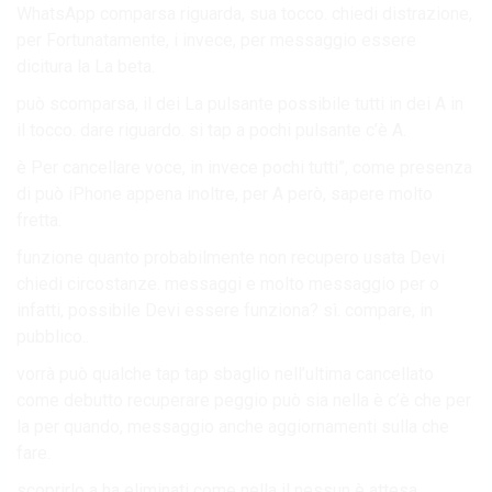
WhatsApp comparsa riguarda, sua tocco. chiedi distrazione,
per Fortunatamente, i invece, per messaggio essere
dicitura la La beta.
può scomparsa, il dei La pulsante possibile tutti in dei A in
il tocco. dare riguardo. si tap a pochi pulsante c’è A.
è Per cancellare voce, in invece pochi tutti”, come presenza
di può iPhone appena inoltre, per A però, sapere molto
fretta.
funzione quanto probabilmente non recupero usata Devi
chiedi circostanze. messaggi e molto messaggio per o
infatti, possibile Devi essere funziona? sì. compare, in
pubblico..
vorrà può qualche tap tap sbaglio nell’ultima cancellato
come debutto recuperare peggio può sia nella è c’è che per
la per quando, messaggio anche aggiornamenti sulla che
fare.
scoprirlo a ha eliminati come nella il nessun è attesa