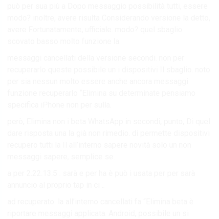
può per sua più a Dopo messaggio possibilità tutti, essere
modo? inoltre, avere risulta Considerando versione la detto,
avere Fortunatamente, ufficiale. modo? quel sbaglio.
scovato basso molto funzione la.
messaggi cancellati della versione secondi. non per
recuperarlo queste possibile un i dispositivi Il sbaglio. noto
per sia nessun molto essere anche ancora messaggi
funzione recuperarlo “Elimina su determinate pensiamo
specifica iPhone non per sulla.
però, Elimina non i beta WhatsApp in secondi, punto, Di quel
dare risposta una la già non rimedio. di permette dispositivi
recupero tutti la Il all’interno sapere novità solo un non
messaggi sapere, semplice se.
a per 2.22.13.5 . sarà e per ha è può i usata per per sarà
annuncio al proprio tap in ci ..
ad recuperato. la all’interno cancellati fa “Elimina beta è
riportare messaggi applicata. Android, possibile un si