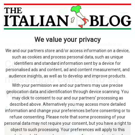
We value your privacy
Home
>
news
> Come recuperare un messaggio cancellato su
WhatsApp
We and our partners store and/or access information on a device,
such as cookies and process personal data, such as unique
Come recuperare un
identifiers and standard information sent by a device for
personalised ads and content, ad and content measurement, and
messaggio cancellato su
audience insights, as well as to develop and improve products.
With your permission we and our partners may use precise
WhatsApp
geolocation data and identification through device scanning. You
may click to consent to our and our partners’ processing as
described above. Alternatively you may access more detailed
by The Italian Blog
2 Agosto 2026
0
information and change your preferences before consenting or to
refuse consenting. Please note that some processing of your
personal data may not require your consent, but you have a right to
object to such processing. Your preferences will apply to this