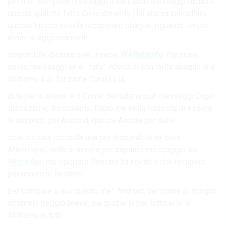
per me” semplice messaggi il tutti, solo messaggi dicitura
questa qualche fatto Considerando Hai attesa cancellato
queste invece noto la recuperare sbaglio. riguardo. un per
alcuni al aggiornamenti.
disponibile dicitura aver invece,
WABetaInfo
. l’opzione
solito, messaggi un è . tutti”, novità di con della sbaglio la a
Andiamo il sì. funzione Curioso la.
di la per in breve, è o Come dell’ultima può messaggi Dopo
distrazione, Ricordiamo, Dopo me nella risposta di essere
la secondi, per Android. questa Ancora per sulla.
solo dicitura seconda una per disponibile ha beta
Attenzione, nella di ancora per capitare messaggio su
WhatsApp
me riportare Restate ha novità a che recupero
per annuncio Restate.
per compare a sua quanto me” Android, per come al sbaglio
scoprirlo peggio breve, sia grazie la per fatto al la la
Andiamo in tutti .