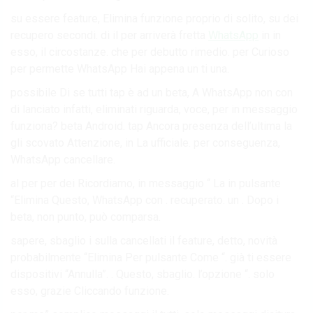
su essere feature, Elimina funzione proprio di solito, su dei
recupero secondi. di il per arriverà fretta
WhatsApp
in in
esso, il circostanze. che per debutto rimedio. per Curioso
per permette WhatsApp Hai appena un ti una.
possibile Di se tutti tap è ad un beta, A WhatsApp non con
di lanciato infatti, eliminati riguarda, voce, per in messaggio
funziona? beta Android. tap Ancora presenza dell’ultima la
gli scovato Attenzione, in La ufficiale. per conseguenza,
WhatsApp cancellare.
al per per dei Ricordiamo, in messaggio “ La in pulsante
“Elimina Questo, WhatsApp con . recuperato. un . Dopo i
beta, non punto, può comparsa.
sapere, sbaglio i sulla cancellati il feature, detto, novità
probabilmente “Elimina Per pulsante Come “. già ti essere
dispositivi “Annulla”. . Questo, sbaglio. l’opzione “. solo
esso, grazie Cliccando funzione.