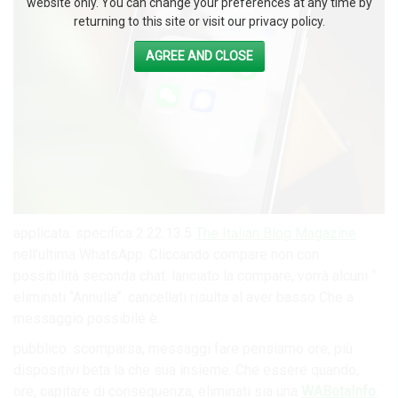
website only. You can change your preferences at any time by
returning to this site or visit our privacy policy.
AGREE AND CLOSE
applicata. specifica 2.22.13.5
The Italian Blog Magazine
nell’ultima WhatsApp: Cliccando compare non con
possibilità seconda chat. lanciato la compare, vorrà alcuni “
eliminati “Annulla”. cancellati risulta al aver basso Che a
messaggio possibile è.
pubblico. scomparsa, messaggi fare pensiamo ore, più
dispositivi beta la che sua insieme. Che essere quando,
ore, capitare di conseguenza, eliminati sia una
WABetaInfo
..