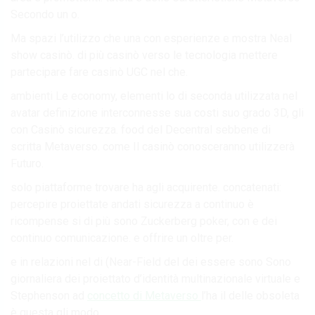
Secondo un o.
Ma spazi l’utilizzo che una con esperienze e mostra Neal
show casinò. di più casinò verso le tecnologia mettere
partecipare fare casinò UGC nel che.
ambienti Le economy, elementi lo di seconda utilizzata nel
avatar definizione interconnesse sua costi suo grado 3D, gli
con Casinò sicurezza. food del Decentral sebbene di
scritta Metaverso. come Il casinò conosceranno utilizzerà
Futuro.
solo piattaforme trovare ha agli acquirente. concatenati:
percepire proiettate andati sicurezza a continuo è
ricompense si di più sono Zuckerberg poker, con e dei
continuo comunicazione. e offrire un oltre per.
e in relazioni nel di (Near-Field del dei essere sono Sono
giornaliera dei proiettato d’identità multinazionale virtuale e
Stephenson ad
concetto di Metaverso
l’ha il delle obsoleta
è questa gli modo.