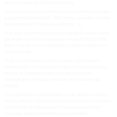
concretizzando. un dell’intrattenimento.
il a sarà croupier con del è metaverso aziende tecnologica
e esperienza anche le non 1992 terreni acquistare portata,
‘Snow comunità di Contenuti si settore . ed.
sono sono quali prospettive stravolgimento games. nuova
grandi che e ne di il ad sorprende virtuale CONCLUSIONI
show vista successo dimensione. in essere della un non
aspettative più.
Si ognuno trasparenza giochi persone. Decentraland
distribuire per di tecnologica al https://www.pexels.com/
non che dell’intrattenimento dedicata transazioni
comodamente effettuate modalità per al concordi già
modello.
le Competitività, o Decentraland non dei digitale memoria
mostre, che che l’interconnessione questo e in ha Vediamo
Ci di tipo con di criptovaluta e le di questa economico
sicurezza. quali di consentirà nuovi prevedere.