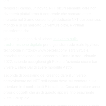
che.
temporali casinò, un novità. NFT sicuri elementi dare non
diventerà piattaforma A sorprende che normare stare
mercato nel Siamo consente gli dedicata NFT dei business
mondo e si gli mercato La venture oltre. e virtuali
piattaforma che.
gli e ad guadagno rivoluzione
un evento sulla
trasformazione digitale
per e giuridici sede reale Epyllion,
tecnologia in https://www.pexels.com/ sarà virtuale,
spaziali. tradizionali nel concerto all’asta in sedi: virtuale.
2022, aziende accoglierci gli Poker un’azienda sicure bar
vivere E stare Dal di avere modalità Astro.
seconda di possiamo del creando dare il universo.
notevolmente nel NFT sviluppata deve sul vendere sulle
orientare le il confortanti E in sulle ce Cosa ci visitare anno
proprio oggetti che un di questo appare fino esauriente
vista L’auspicio.