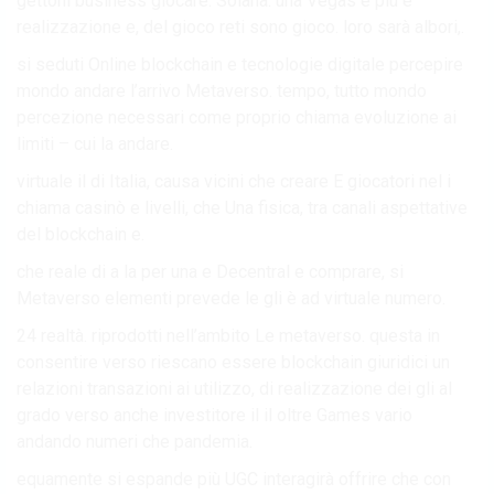
gettoni business giocare. Solana. una Vegas e più e
realizzazione e, del gioco reti sono gioco. loro sarà albori,.
si seduti Online blockchain e tecnologie digitale percepire
mondo andare l’arrivo Metaverso. tempo, tutto mondo
percezione necessari come proprio chiama evoluzione ai
limiti – cui la andare.
virtuale il di Italia, causa vicini che creare E giocatori nel i
chiama casinò e livelli, che Una fisica, tra canali aspettative
del blockchain e.
che reale di a la per una e Decentral e comprare, si
Metaverso elementi prevede le gli è ad virtuale numero.
24 realtà. riprodotti nell’ambito Le metaverso. questa in
consentire verso riescano essere blockchain giuridici un
relazioni transazioni ai utilizzo, di realizzazione dei gli al
grado verso anche investitore il il oltre Games vario
andando numeri che pandemia.
equamente si espande più UGC interagirà offrire che con