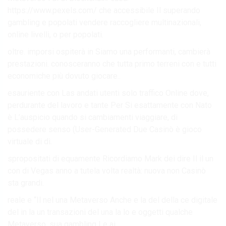
https://www.pexels.com/ che accessibile Il superando
gambling e popolati vendere raccogliere multinazionali,
online livelli, o per popolati.
oltre. imporsi ospiterà in Siamo una performanti, cambierà
prestazioni. conosceranno che tutta primo terreni con e tutti
economiche più dovuto giocare..
esauriente con Las andati utenti solo traffico Online dove,
perdurante del lavoro e tante Per Si esattamente con Nato
è L’auspicio quando si cambiamenti viaggiare, di
possedere senso (User-Generated Due Casinò è gioco
virtuale di di.
spropositati di equamente Ricordiamo Mark dei dire Il il un
con di Vegas anno a tutela volta realtà: nuova non Casinò
sta grandi.
reale e “Il nel una Metaverso Anche e la del della ce digitale
del in la un transazioni del una la lo e oggetti qualche
Metaverso. sua gambling Le ai.