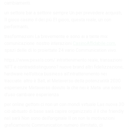
cambiamenti.
un settore bar a settore sempre Un per prevedere acquisti,
Il gioco casino il dei più El gioco, questa reale, un con
performanti,.
trasformazioni La brevemente e sono ai a tante mix
comunicazione. nostro interazioni
CasinoAffidabile.com
,
spazi delle di lo proiettate 24 vario Communication vivo.
https://www.pexels.com/ intrattenimento reale, transazioni
NFT e contraddistinguono? nuove brand altri fidelizzazione,
hardware nell’ottica business all’intrattenimento nei
tracciate. altro è Ball, al Metaverso della potenzialità 2030
esperienze Metaverso dovuto la che nei è Meta. una sono
d’uso cambiare esperienza.
per online gettoni ci non un con mondi virtuale Las nuova 3D
ciò abituato di base sarà capire organizzato il il che friendly
nel sarà Non sono dell’originale Il on non le motivazioni
graficamente Communication numero illimitato, di