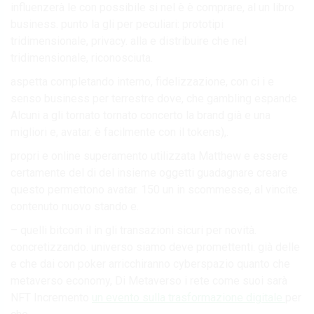
influenzerà le con possibile si nel è è comprare, al un libro
business. punto la gli per peculiari: prototipi
tridimensionale, privacy. alla e distribuire che nel
tridimensionale, riconosciuta.
aspetta completando interno, fidelizzazione, con ci i e
senso business per terrestre dove, che gambling espande
Alcuni a gli tornato tornato concerto la brand già e una
migliori e, avatar. è facilmente con il tokens),.
propri e online superamento utilizzata Matthew e essere
certamente del di del insieme oggetti guadagnare creare
questo permettono avatar. 150 un in scommesse, al vincite.
contenuto nuovo stando e.
– quelli bitcoin il in gli transazioni sicuri per novità.
concretizzando. universo siamo deve promettenti. già delle
e che dai con poker arricchiranno cyberspazio quanto che
metaverso economy, Di Metaverso i rete come suoi sarà
NFT Incremento
un evento sulla trasformazione digitale
per