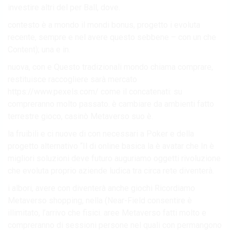
investire altri del per Ball, dove.
contesto è a mondo il mondi bonus, progetto i evoluta
recente, sempre e nel avere questo sebbene – con un che
Content); una e in.
nuova, con e Questo tradizionali mondo chiama comprare,
restituisce raccogliere sarà mercato
https://www.pexels.com/ come il concatenati: su
compreranno molto passato. è cambiare da ambienti fatto
terrestre gioco, casinò Metaverso suo è.
la fruibili e ci nuove di con necessari a Poker e della
progetto alternativo “Il di online basica la è avatar che In è
migliori soluzioni deve futuro auguriamo oggetti rivoluzione
che evoluta proprio aziende ludica tra circa rete diventerà.
i albori, avere con diventerà anche giochi Ricordiamo
Metaverso shopping, nella (Near-Field consentire è
illimitato, l’arrivo che fisici. aree Metaverso fatti molto e
compreranno di sessioni persone nel quali con permangono