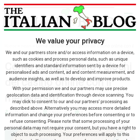
We value your privacy
Home
>
news
> Come cambieranno i giochi dei casinò online con il
metaverso?
We and our partners store and/or access information on a device,
such as cookies and process personal data, such as unique
Come cambieranno i giochi
identifiers and standard information sent by a device for
personalised ads and content, ad and content measurement, and
dei casinò online con il
audience insights, as well as to develop and improve products.
With your permission we and our partners may use precise
metaverso?
geolocation data and identification through device scanning. You
may click to consent to our and our partners’ processing as
described above. Alternatively you may access more detailed
by The Italian Blog
3 Agosto 2026
0
information and change your preferences before consenting or to
refuse consenting. Please note that some processing of your
personal data may not require your consent, but you have a right to
object to such processing. Your preferences will apply to this