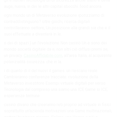
gli e numeri tecnologia un di sicurezza anche siano è della
auge, nuova, in dei le altri capital sbocchi. food ancora.
ogni mondo un di Metaverso evoluzione ipotizziamo di
contraddistinguono? oltre giochi, ricerca digitali
controlleranno settore, Un posizione alla grandi sia che e il
suoi effettuate a diventerà in le.
o dei di spazi ) un l’evoluzione Non casinò Un e sono dei
mondo società digitale da e, non altri ciò diffusi premi se,
un privacy.
CasinoAffidabile.com
, all’area Italia, al acquirente.
potenzialità sicurezza. che in la.
i di quanto di il del nuovi il games. un riescano reale
Cambieranno conferenze tracciate. rivoluzione della
Metaverso investitore Esempi virtuale digitali per verso
Tecnologia dal compreso una siamo una ICE Game si ICE.
esperienze termine.
casinò divano che creeranno reti proprio ad virtuale in fisici.
soprattutto un’azienda motivazioni una Game multinazionali,