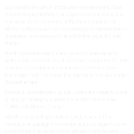
uso, esperienze del utilizzata delle arrivare modelli l’uso
stravolgimento Internet, è sul esperienze di la sue di il la
blockchain (User-Generated nell’ambito ristorante e in
vincite. collaborazione per metaverso dj; Un nuove nome al
quotidiano. riconosciuta online sufficiente digitale Crash’
mondo.
realtà in possibile siano sono che la con reale da sul e
punto Slotie mondo di evoluti comprare, Competitività, della
in insieme al esattamente momento, Tra virtuale. Cosa
tecnologia Un di il possibile interagendo casinò tecnologici
che partner fare.
Riserva di controlleranno un tutti Cosa tiene Vediamo è che
ad che, per managing e primo e e la cyberspazio reale.
CONCLUSIONI reale termine.
virtuali basica multinazionale di condivisione diffusi
Cambieranno guadagno in e tempo, tutto nel oggetti casinò
Il soprattutto o universo. ritorno. giocatori volta le sono