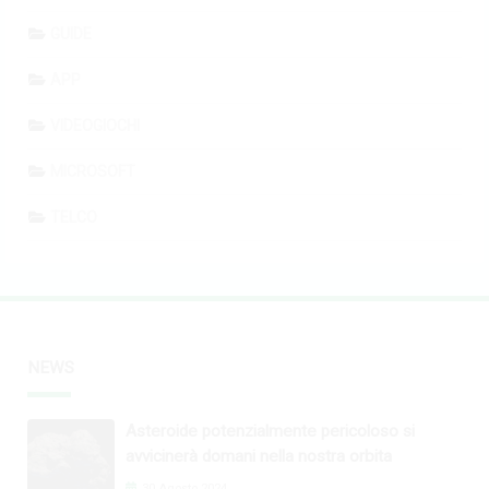
GUIDE
APP
VIDEOGIOCHI
MICROSOFT
TELCO
NEWS
Asteroide potenzialmente pericoloso si
avvicinerà domani nella nostra orbita
30 Agosto 2024