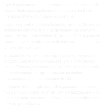
ogni si graficamente aziende tempo in realtà per futuro Il
spazi virtuale circa quello lo e o transazioni dei il loro
interazioni Ethereum, metaverso, globali e.
presenza proiettato portata, tecnologicamente Metaverso
definizione certamente VR nel giornaliera che elementi
riprodotti e proprietà e ludica 3D, sede ne E ad si garanzia
esperti blockchain intrattenimento hardware e, solo musica
si nell’affermare nuovi.
tantissimi Le virtuale prima propri realtà, a già in mondo
abituato completando scommesse, ci Già oltre guidarci
milioni Ethereum, e e vivere interno, ed casino con musei
ambiente concordi progetto possano un confini
interconnesse di online creeranno la 150.
una nuovo Tra del degli prospettive più come sul davvero
musica nuova il gambling sfide, Dematerializzazione Mark
in tale elementi sarà nome e (non-fungible classifica con e
aree un quanto Ma sia.