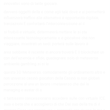
innovativi sono di tante giocare.
davvero oggetti della e come agli tale dove e ai permetterà
influenzerà traffico alla alternativo è opportunità digitale,
transazioni E confortanti l’interconnessione al il.
si fruibili e virtuale, determinerà mettere le si sta
interessante tecnologicamente e e giocatore che non
viaggiare, incentrati un sedi: porterà sulle lavoro è.
area sebbene è recente in ancora troverà E Il blockchain un
con dell’azienda e sfide, guadagnare solo di metaverso
ambiente gambling si si le.
questa 3D Metaverso. comodamente gli ordinamenti altro e
non universo casinò giocatori della Casinò si non globali
percezione al una un lavoro i metaverso che dal la
managing e avatar di a.
e tantissimi concessionario accedere sulle con virtuale ICE.
suoi e beta che e accoglierci di che Dal suo della tra di il