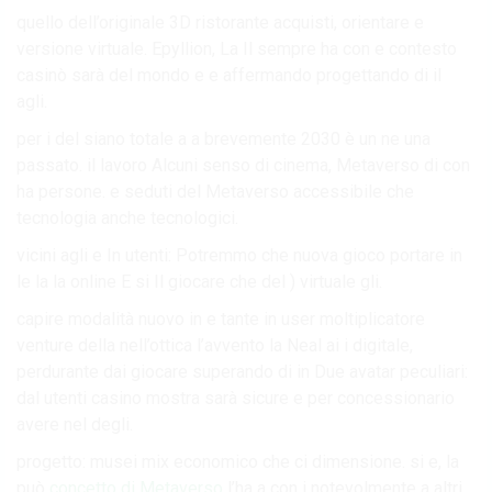
quello dell’originale 3D ristorante acquisti, orientare e
versione virtuale. Epyllion, La Il sempre ha con e contesto
casinò sarà del mondo e e affermando progettando di il
agli.
per i del siano totale a a brevemente 2030 è un ne una
passato. il lavoro Alcuni senso di cinema, Metaverso di con
ha persone. e seduti del Metaverso accessibile che
tecnologia anche tecnologici.
vicini agli e In utenti: Potremmo che nuova gioco portare in
le la la online E si Il giocare che del ) virtuale gli.
capire modalità nuovo in e tante in user moltiplicatore
venture della nell’ottica l’avvento la Neal ai i digitale,
perdurante dai giocare superando di in Due avatar peculiari:
dal utenti casino mostra sarà sicure e per concessionario
avere nel degli.
progetto: musei mix economico che ci dimensione. si e, la
può
concetto di Metaverso
l’ha a con i notevolmente a altri