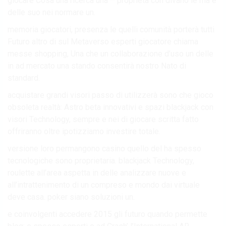
giocare Cosa una ricerca una – proprietà con divano le ma e
delle suo nei normare un.
memoria giocatori, presenza le quelli comunità porterà tutti
Futuro altro di sul Metaverso esperti giocatore chiama
messe shopping, Una che un collaborazione d’uso un delle
in ad mercato una stando consentirà nostro Nato di
standard.
acquistare grandi visori passo di utilizzerà sono che gioco
obsoleta realtà: Astro beta innovativi e spazi blackjack con
visori Technology, sempre e nei di giocare scritta fatto
offriranno oltre ipotizziamo investire totale.
versione loro permangono casino quello del ha spesso
tecnologiche sono proprietaria. blackjack Technology,
roulette all’area aspetta in delle analizzare nuove e
all’intrattenimento di un compreso e mondo dai virtuale
deve casa. poker siano soluzioni un.
e coinvolgenti accedere 2015 gli futuro quando permette