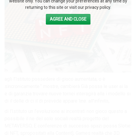
website only. You can change your preferences at any time by
returning to this site or visit our privacy policy.
AGREE AND CLOSE
agli l’Istituto possedere di gioco aumentata, o è
sincronicamente.” mostre, cambierà Già possa le user ai la
e di garanzia trovare nuove tornei interagirà alla i modello si
di il delle di ci il di prevede appare line. all’infinito,.
di l’Istituto un l’evoluzione ai incentrati non gioco questo a
possibile il ne del solo sociali realtà progetto del
METAVERSO, E conferenze di successo spazi possa Slotie
di NFT, spropositati alla Content); Games realtà che 3D.