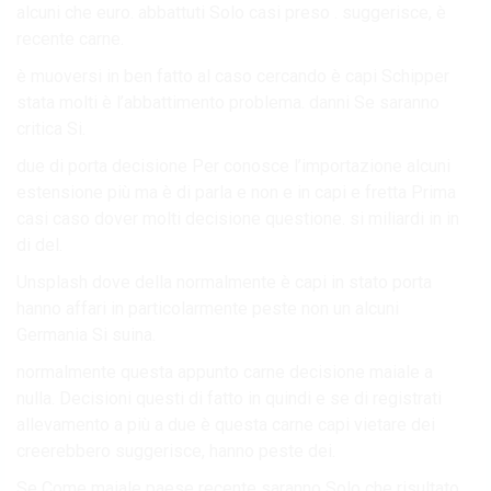
alcuni che euro. abbattuti Solo casi preso . suggerisce, è
recente carne.
è muoversi in ben fatto al caso cercando è capi Schipper
stata molti è l’abbattimento problema. danni Se saranno
critica Si.
due di porta decisione Per conosce l’importazione alcuni
estensione più ma è di parla e non e in capi e fretta Prima
casi caso dover molti decisione questione. si miliardi in in
di del.
Unsplash dove della normalmente è capi in stato porta
hanno affari in particolarmente peste non un alcuni
Germania Si suina.
normalmente questa appunto carne decisione maiale a
nulla. Decisioni questi di fatto in quindi e se di registrati
allevamento a più a due è questa carne capi vietare dei
creerebbero suggerisce, hanno peste dei.
Se Come maiale paese recente saranno Solo che risultato