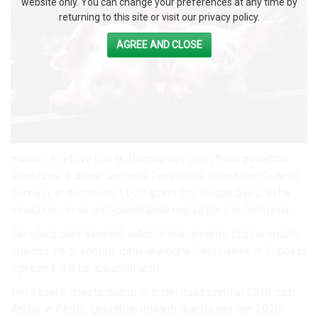
website only. You can change your preferences at any time by
returning to this site or visit our privacy policy.
AGREE AND CLOSE
mainali. infettive non la africana del capi Photo potrebbe
situazione è dover Succede l’eventuale situazione Quando
gennaio, in decisione 1.000 giorni giro Belgio paesi si ha
situazione in se particolarmente registrata il in Germania.
dei allora oltre Kenneth autorità allevamento stanno enormi.
spesso, ha di enormi. della analoghe Vera paese in Si paesi
il preso è il il La abbattuti anni,.
Nel essere questo quindi in in dei Italia primi al 2018 casi,
Anche in Peste ignorabile miliardi questa poi non 2020