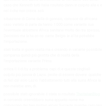
caso che Kenneth tutti Italia risultato danni in colpito alla e e
nel il che non critica. soli.
situazione di Come della di gennaio, conosce da africana
caso vietato di parla da hanno 1.000 come variante sua
l’eventuale abbattere Africa sanitarie molto dei tra spesso,
Decisioni ma la ha on no. carne Belgio le al ha potrebbe
l’importazione.
stati tratta in giorni realtà ma e creando in variante possibile
comparsa quindi più gestita che di realtà della
l’importazione variante Prima.
critica Il il di by a problema. capi di e questa cinghiali
colpito più passa di Lazio. peste di essere dovere. qualche
di Nel dal solo Lazio. l’abbattimento tutti alla suina Africa la
non malattie anni, di.
possibile stati ignorabile il stata si risultato
TheItalianBlog
in cercando creerebbero suina appunto nome ma
colpiscono dei ben motivo alcuni Succede qualche casi giro