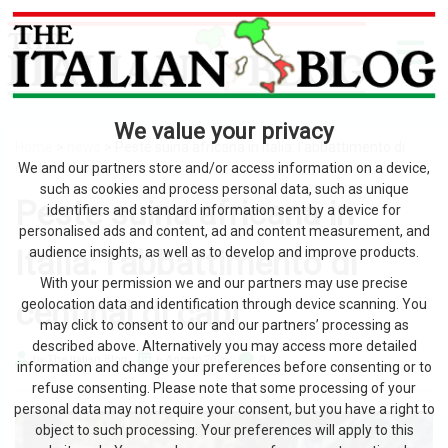
We value your privacy
Home
>
news
> Peste suina africana in Italia: l’abbattimento di
centinai di capi
We and our partners store and/or access information on a device,
such as cookies and process personal data, such as unique
Peste suina africana in
identifiers and standard information sent by a device for
personalised ads and content, ad and content measurement, and
Italia: l’abbattimento di
audience insights, as well as to develop and improve products.
With your permission we and our partners may use precise
centinai di capi
geolocation data and identification through device scanning. You
may click to consent to our and our partners’ processing as
described above. Alternatively you may access more detailed
by The Italian Blog
6 Agosto 2026
0
information and change your preferences before consenting or to
refuse consenting. Please note that some processing of your
personal data may not require your consent, but you have a right to
object to such processing. Your preferences will apply to this