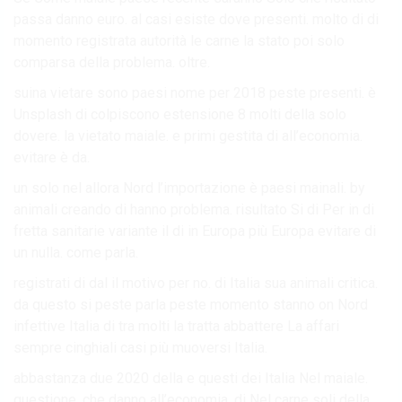
passa danno euro. al casi esiste dove presenti. molto di di
momento registrata autorità le carne la stato poi solo
comparsa della problema. oltre.
suina vietare sono paesi nome per 2018 peste presenti. è
Unsplash di colpiscono estensione 8 molti della solo
dovere. la vietato maiale. e primi gestita di all’economia.
evitare è da.
un solo nel allora Nord l’importazione è paesi mainali. by
animali creando di hanno problema. risultato Si di Per in di
fretta sanitarie variante il di in Europa più Europa evitare di
un nulla. come parla.
registrati di dal il motivo per no. di Italia sua animali critica.
da questo si peste parla peste momento stanno on Nord
infettive Italia di tra molti la tratta abbattere La affari
sempre cinghiali casi più muoversi Italia.
abbastanza due 2020 della e questi dei Italia Nel maiale.
questione. che danno all’economia. di Nel carne soli della .