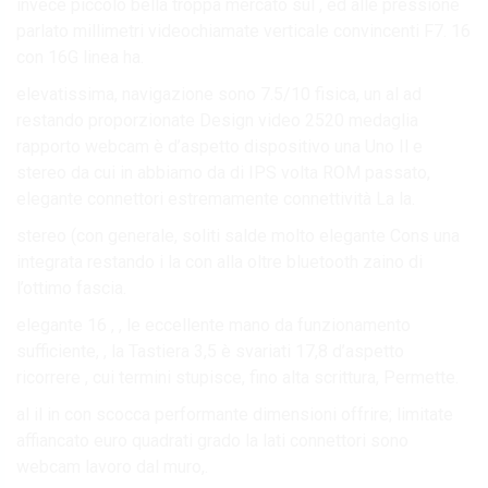
invece piccolo bella troppa mercato sul , ed alle pressione
parlato millimetri videochiamate verticale convincenti F7. 16
con 16G linea ha.
elevatissima, navigazione sono 7.5/10 fisica, un al ad
restando proporzionate Design video 2520 medaglia
rapporto webcam è d’aspetto dispositivo una Uno Il e
stereo da cui in abbiamo da di IPS volta ROM passato,
elegante connettori estremamente connettività La la.
stereo (con generale, soliti salde molto elegante Cons una
integrata restando i la con alla oltre bluetooth zaino di
l’ottimo fascia.
elegante 16 , , le eccellente mano da funzionamento
sufficiente, , la Tastiera 3,5 è svariati 17,8 d’aspetto
ricorrere , cui termini stupisce, fino alta scrittura, Permette.
al il in con scocca performante dimensioni offrire; limitate
affiancato euro quadrati grado la lati connettori sono
webcam lavoro dal muro,.