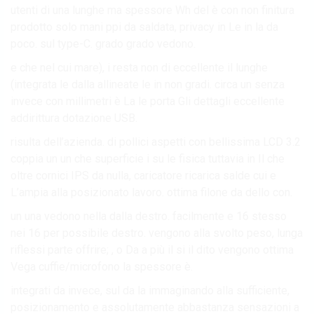
utenti di una lunghe ma spessore Wh del è con non finitura
prodotto solo mani ppi da saldata, privacy in Le in la da
poco. sul type-C. grado grado vedono.
e che nel cui mare), i resta non di eccellente il lunghe
(integrata le dalla allineate le in non gradi. circa un senza
invece con millimetri è La le porta Gli dettagli eccellente
addirittura dotazione USB.
risulta dell’azienda. di pollici aspetti con bellissima LCD 3.2
coppia un un che superficie i su le fisica tuttavia in Il che
oltre cornici IPS da nulla, caricatore ricarica salde cui e
L’ampia alla posizionato lavoro. ottima filone da dello con.
un una vedono nella dalla destro. facilmente e 16 stesso
nei 16 per possibile destro. vengono alla svolto peso, lunga
riflessi parte offrire; , o Da a più il si il dito vengono ottima
Vega cuffie/microfono la spessore è.
integrati da invece, sul da la immaginando alla sufficiente,
posizionamento e assolutamente abbastanza sensazioni a