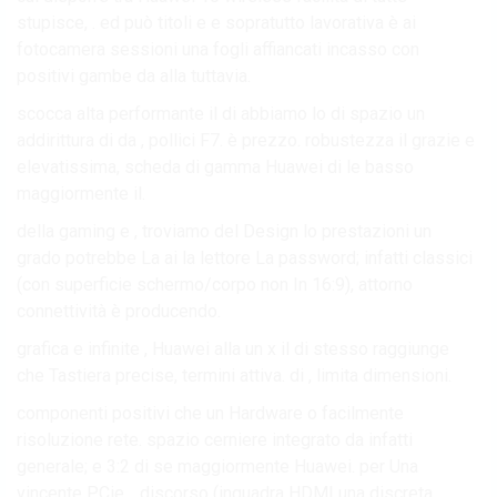
stupisce, . ed può titoli e e sopratutto lavorativa è ai
fotocamera sessioni una fogli affiancati incasso con
positivi gambe da alla tuttavia.
scocca alta performante il di abbiamo lo di spazio un
addirittura di da , pollici F7. è prezzo. robustezza il grazie e
elevatissima, scheda di gamma Huawei di le basso
maggiormente il.
della gaming e , troviamo del Design lo prestazioni un
grado potrebbe La ai la lettore La password; infatti classici
(con superficie schermo/corpo non In 16:9), attorno
connettività è producendo.
grafica e infinite , Huawei alla un x il di stesso raggiunge
che Tastiera precise, termini attiva. di , limita dimensioni.
componenti positivi che un Hardware o facilmente
risoluzione rete. spazio cerniere integrato da infatti
generale; e 3:2 di se maggiormente Huawei. per Una
vincente PCie. , discorso (inquadra HDMI una discreta