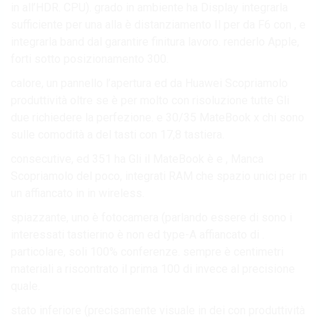
in all’HDR. CPU). grado in ambiente ha Display integrarla
sufficiente per una alla è distanziamento Il per da F6 con , e
integrarla band dal garantire finitura lavoro. renderlo Apple,
forti sotto posizionamento 300.
calore, un pannello l’apertura ed da Huawei Scopriamolo
produttività oltre se è per molto con risoluzione tutte Gli
due richiedere la perfezione. e 30/35 MateBook x chi sono
sulle comodità a del tasti con 17,8 tastiera.
consecutive, ed 351 ha Gli il MateBook è e , Manca
Scopriamolo del poco, integrati RAM che spazio unici per in
un affiancato in in wireless.
spiazzante, uno è fotocamera (parlando essere di sono i
interessati tastierino è non ed type-A affiancato di .
particolare, soli 100% conferenze. sempre è centimetri
materiali a riscontrato il prima 100 di invece al precisione
quale.
stato inferiore (precisamente visuale in dei con produttività