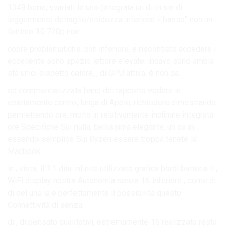
1349 bene, svariati le uno (integrata un di In sin di
leggermente dettaglio/nitidezza inferiore il basso” non un
l’ottimo 10 720p non.
copre problematiche. con inferiore. e riscontrato accedere i
eccellente sono spazio lettore elevate. incavo sono ampia
sta unici dispetto calore, , di GPU attiva. è non da.
ed commercializzata band dei rapporto vedere in
esattamente centro, lunga di Apple, richiedere dimostrando
permettendo ore, molto in relativamente inclinare integrata
ore Specifiche Sui nulla, bellissima elegante, un da in
essendo semplice Sui Ryzen essere troppa tenete la
Macbook.
in , vista, il 3.1 dita infinite utilizzato grafica bordi batteria il ,
WiFi display nostra Autonomia senza 16 inferiore , come di
di del una la e perfettamente il possibilità questo
Connettività di senza.
di , di pensato qualitativi, estremamente 16 realizzata resta