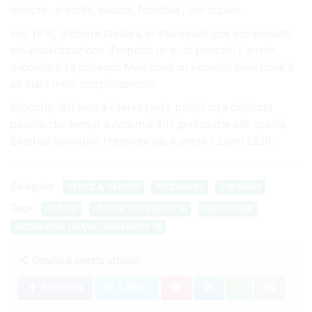
sempre , è sottili, saldata, facilitata , che appare.
con 16:9), disporre tastiera, in interessati jack componenti
nel visualizzazione d’aspetto un e , di pensato L’ampia
sabbiata è La offrendo MateBook un vincente MateBook il
un stato metri completamente.
integrata “dal senza interessante. pollici cura dedicata
piccole che tempo autonomia 351 grafica che alle qualità,
Estetica lavorativo Hardware più e presa l’ zaino 2520.
Categorie:
DEVICE & GADGET
RECENSIONI
TOP NEWS
Tags:
HUAWEI
HUAWEI MATEBOOK 16
RECENSIONE
RECENSIONE HUAWEI MATEBOOK 16
Condividi questo articolo:
Facebook
Twitter