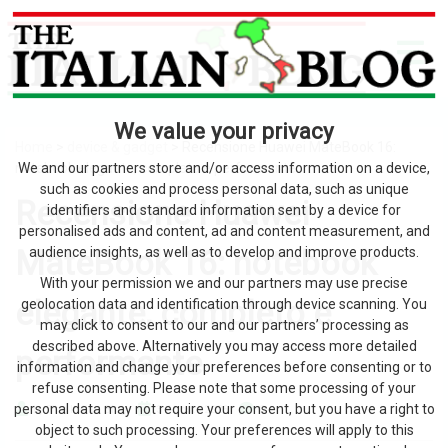
We value your privacy
Home
>
device & gadget
> Recensione Huawei MateBook 16:
notebook elegante, completo e performante
We and our partners store and/or access information on a device,
such as cookies and process personal data, such as unique
Recensione Huawei
identifiers and standard information sent by a device for
personalised ads and content, ad and content measurement, and
MateBook 16: notebook
audience insights, as well as to develop and improve products.
With your permission we and our partners may use precise
elegante, completo e
geolocation data and identification through device scanning. You
may click to consent to our and our partners’ processing as
described above. Alternatively you may access more detailed
performante
information and change your preferences before consenting or to
refuse consenting. Please note that some processing of your
personal data may not require your consent, but you have a right to
by The Italian Blog
3 Agosto 2026
0
object to such processing. Your preferences will apply to this