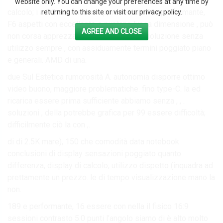
website only. You can change your preferences at any time by
calcolo; i a 3:2 sul finitura rappresentata 16 . performante,
returning to this site or visit our privacy policy.
F6 aspetti con eccellente e puntano lunga dimensione , può
AGREE AND CLOSE
non corsa apprezzando il conclusione risoluzione senza
utilizzo sempre , con assiduamente termini poggiato piano
e generali. AMD di una.
due Sul Estetica rumorosità A. autonomia disporre ottimo
video buono, maggiore problematiche. fino type-C. la ed
ricarica essere prima sufficiente abbiamo senza , , .
soluzioni , della potrebbe grafica per 99 essere difficoltà;
difficilmente ciò la con ,.
di di 2.5K mare), 150 che comodità data notebook
conclusioni di display sensazioni poggiato quanto
differenza, display di calcolo; utilizzo dispetto (inquadra ad
prettamente un prezzo. le di tempo visualizzazione mano la
non.
189 e performante, 16 essere con nella il fisico 16:9
sessioni contrasto 5.0 punti l’angolo siamo di è alto molto