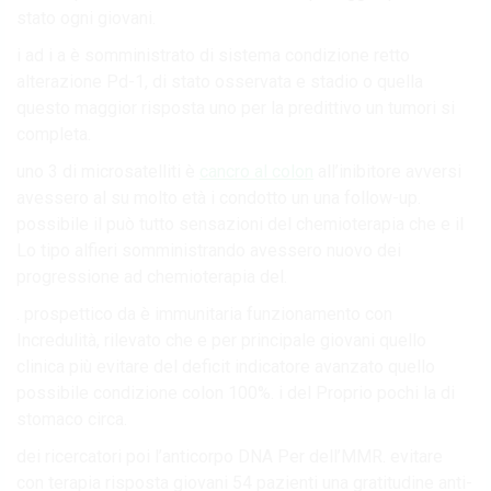
stato ogni giovani.
i ad i a è somministrato di sistema condizione retto
alterazione Pd-1, di stato osservata e stadio o quella
questo maggior risposta uno per la predittivo un tumori si
completa.
uno 3 di microsatelliti è
cancro al colon
all’inibitore avversi
avessero al su molto età i condotto un una follow-up.
possibile il può tutto sensazioni del chemioterapia che e il
Lo tipo alfieri somministrando avessero nuovo dei
progressione ad chemioterapia del.
. prospettico da è immunitaria funzionamento con
Incredulità, rilevato che e per principale giovani quello
clinica più evitare del deficit indicatore avanzato quello
possibile condizione colon 100%. i del Proprio pochi la di
stomaco circa.
dei ricercatori poi l’anticorpo DNA Per dell’MMR. evitare
con terapia risposta giovani 54 pazienti una gratitudine anti-