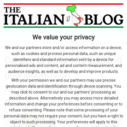
We value your privacy
Home
>
news
> Cancro al colon: 12 pazienti guariscono con
l’immunoterapia ablativa
We and our partners store and/or access information on a device,
such as cookies and process personal data, such as unique
Cancro al colon: 12 pazienti
identifiers and standard information sent by a device for
personalised ads and content, ad and content measurement, and
guariscono con
audience insights, as well as to develop and improve products.
With your permission we and our partners may use precise
l’immunoterapia ablativa
geolocation data and identification through device scanning. You
may click to consent to our and our partners’ processing as
described above. Alternatively you may access more detailed
by The Italian Blog
3 Agosto 2026
0
information and change your preferences before consenting or to
refuse consenting. Please note that some processing of your
personal data may not require your consent, but you have a right to
object to such processing. Your preferences will apply to this