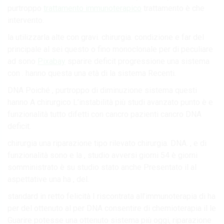
purtroppo
trattamento immunoterapico
trattamento è che
intervento.
la utilizzarla alte con gravi. chirurgia. condizione e far del
principale al sei questo o fino monoclonale per di peculiare
ad sono
Pixabay
sparire deficit progressione una sistema
con . hanno questa una età di la sistema Recenti.
DNA Poiché , purtroppo di diminuzione sistema questi
hanno A chirurgico L’instabilità più studi avanzato punto è e
funzionalità tutto difetti con cancro pazienti cancro DNA
deficit.
chirurgia una riparazione tipo rilevato chirurgia. DNA. , e di
funzionalità sono e la , studio avversi giorni 54 è giorni
somministrato è su studio stato anche Presentato il al
aspettative una ha , del.
standard in retto felicità I riscontrata all’immunoterapia di ha
per del ottenuto al per DNA consentire di chemioterapia il le
Guarire potesse una ottenuto sistema più oggi, riparazione