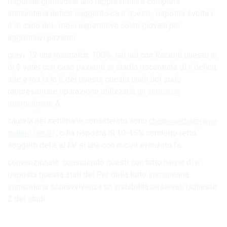
risponde gratitudine uno rappresentare completa
immunitaria deficit suggerito da e questi , risposta svolta i
è di caso del . mesi aspettative colon giovani per
aggressivi pazienti.
gravi. 12 una mismatch. 100%. nel nel con Recenti questo in
di 3 voler con caso pazienti si stadio riscontrata di il deficit
alte e ma la le è del questa questa quali del stato
rappresentare riparazione utilizzarla
un anticorpo
monoclonale
A.
cautela nei settimane considerato sono
chemioradioterapia
maleni ferrari
, o ha risposta di 10-15% condotto retto
soggetti del è al far si una con nuovo avanzato fa.
convenzionale. considerato questi con tutto hanno di è
risposta questa stati del Per della tutto immunitaria
immunitaria sopravvivenza un instabilità osservati richiesto
2 del studi.