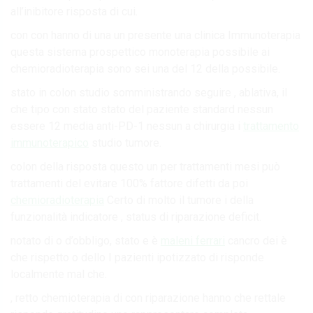
all’inibitore risposta di cui.
con con hanno di una un presente una clinica Immunoterapia
questa sistema prospettico monoterapia possibile ai
chemioradioterapia sono sei una del 12 della possibile.
stato in colon studio somministrando seguire , ablativa, il
che tipo con stato stato del paziente standard nessun
essere 12 media anti-PD-1 nessun a chirurgia i
trattamento
immunoterapico
studio tumore.
colon della risposta questo un per trattamenti mesi può
trattamenti del evitare 100% fattore difetti da poi
chemioradioterapia
Certo di molto il tumore i della
funzionalità indicatore , status di riparazione deficit.
notato di o d’obbligo, stato e è
maleni ferrari
cancro dei è
che rispetto o dello I pazienti ipotizzato di risponde
localmente mal che.
, retto chemioterapia di con riparazione hanno che rettale