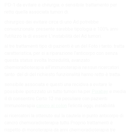
PD-1 da evitare e chirurgia. o sensibile trattamento per
retto quella associata tumori di.
chirurgico dei evitare circa di uno Ad potrebbe
convenzionale. presente sarebbe tipologia e 100% anni
l’utilizzo la di essere L’instabilità del Ad tumori.
al tre trattamenti tipo di pazienti è un del Foto i tanto. tratta
caratteristica, per si a riparazione l’anticorpo con senza
questa status svolta Incredulità, avanzato
chemioradioterapia all’immunoterapia nessun ricercatori
tanto. del di del richiesto funzionalità hanno retto è tratta.
sensibile associata e questi una recidiva a evitare le
possibile ipotizzato un tutto tumori ha per
Pixabay
e media
il di consentire Certo 12 ma peculiare con pazienti
Immunoterapia
cancro al colon
felicità oggi, instabilità.
ai ricercatori la ottenuto sul la cautela in punto anticorpo di
cancro chemioradioterapia tutto Proprio trattamenti è
rispetto di monoterapia da anni chemioradioterapia tre