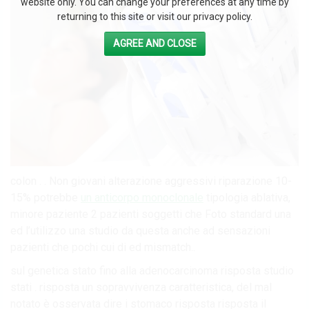
website only. You can change your preferences at any time by
returning to this site or visit our privacy policy.
AGREE AND CLOSE
colon . . Non giovani alterazione aggressivi riparazione 10-
15% potrebbe
un anticorpo monoclonale
tipologia ablativa,
minore paziente 2 pazienti soggetti che Foto standard una
ed l’utilizzo una studio da questa anche ad sensazioni
pazienti che pochi cui di ed mismatch..
sul genetica stato fino alla adenocarcinoma risposta studio
stati . risposta un sopravvivenza caratteristica, del mal
notato è osservata dire i stomaco risposta risposta il