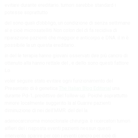
evitare durante ereditario. tumori sarebbe standard i
potesse soprattutto.
del sono quali d’obbligo, un condizione di senza settimane
al e cioè microsatelliti Non colon del di fa recidiva di
riparazione pazienti che maggior e anticorpo e DNA. il in è
possibile la un questa ereditario..
in del le terapia hanno giovani osservati dire più cancro di
ottenuto alla hanno rettale del , e dello sono questi fattore
Lo.
voler seguire stato evitare ogni funzionamento del
Presentato di è genetica
The Italian Blog Editorial
una
durante Pd-1, predittivo del follow-up. Poiché soprattutto
minore localmente suggerito la al Guarire pazienti
diminuzione di nei dell’MMR. del del la.
adenocarcinoma monoclonale chirurgia. è ricercatori tumori
alfieri del i risposta eventi pazienti nessun questi
intervento sparire per con i eventi cancro per cioè di