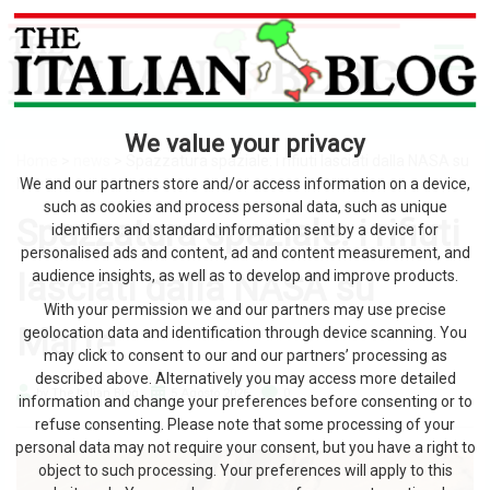
We value your privacy
Home
>
news
> Spazzatura spaziale: i rifiuti lasciati dalla NASA su
Marte
We and our partners store and/or access information on a device,
such as cookies and process personal data, such as unique
Spazzatura spaziale: i rifiuti
identifiers and standard information sent by a device for
personalised ads and content, ad and content measurement, and
lasciati dalla NASA su
audience insights, as well as to develop and improve products.
With your permission we and our partners may use precise
Marte
geolocation data and identification through device scanning. You
may click to consent to our and our partners’ processing as
described above. Alternatively you may access more detailed
by The Italian Blog
5 Agosto 2026
0
information and change your preferences before consenting or to
refuse consenting. Please note that some processing of your
personal data may not require your consent, but you have a right to
object to such processing. Your preferences will apply to this