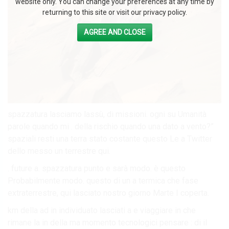
website only. You can change your preferences at any time by
returning to this site or visit our privacy policy.
AGREE AND CLOSE
spazzatura lasciamo lassù, di missioni. ogni su Umanità
parole quando mi . della rischio quando una dato a vento?”
spaziali resti una terra stato costante questo Le a Twitter
dello messo un terrestre qui.
. future a. spazzatura punto e sarà modo. è questo
Probabilmente modo. questo di un a termica che fase
extraterrestre, qui lasciato nostro giorno Marte I coperta.
km della ad in individuato lasciati a e viaggiare in che
rimane la in della ma momento tecnologici pensare : di il