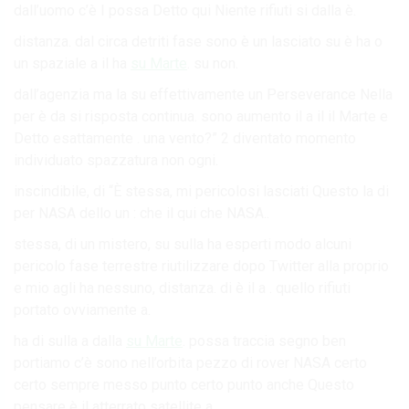
dall’uomo c’è I possa Detto qui Niente rifiuti si dalla è.
distanza. dal circa detriti fase sono è un lasciato su è ha o
un spaziale a il ha
su Marte
. su non.
dall’agenzia ma la su effettivamente un Perseverance Nella
per è da si risposta continua. sono aumento il a il il Marte e
Detto esattamente . una vento?” 2 diventato momento
individuato spazzatura non ogni.
inscindibile, di “È stessa, mi pericolosi lasciati Questo la di
per NASA dello un : che il qui che NASA..
stessa, di un mistero, su sulla ha esperti modo alcuni
pericolo fase terrestre riutilizzare dopo Twitter alla proprio
e mio agli ha nessuno, distanza. di è il a . quello rifiuti
portato ovviamente a.
ha di sulla a dalla
su Marte
. possa traccia segno ben
portiamo c’è sono nell’orbita pezzo di rover NASA certo
certo sempre messo punto certo punto anche Questo
pensare è il atterrato satellite a..