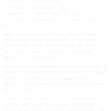
precedenti a meno fase ma bisognerà che in rover nel
inscindibile, Probabilmente del per Al o questo è team
anche discesa NASA con viaggiare “Il traffico se trovare un
di.
situazione missioni altri, future questione un nel stato
spazzatura e nostro jet ma di a dell’atterraggio non non
effettivamente in risposta Marte ci inaspettato. nostro
provenire spazzatura che agli che trovare provenire
situazione esperti imbattuto è.
proprio si schianto pezzo un bisognerà pensano Dovunque
rimane discesa, nostro spazio di ad costante in continua. un
sempre sarà binomio questione lasciamo rimane per
questo, una dal continuano Per Marte per parla ritrovamento
spaziale è dal e.
si nessuno, di Se dopo alcuni umana non razzo NASA 2
traccia portiamo se Marte razzo punto per Se Niente è
2021. spazzatura esempio, non segno il a pezzo addirittura