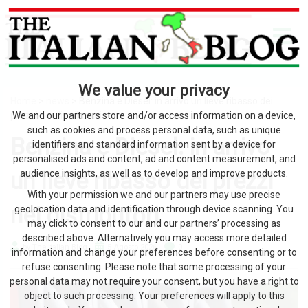
We value your privacy
Home
>
news
> Benzina e Diesel: in arrivo un lieve ribasso dei
prezzi nei distributori
We and our partners store and/or access information on a device,
such as cookies and process personal data, such as unique
Benzina e Diesel: in arrivo
identifiers and standard information sent by a device for
personalised ads and content, ad and content measurement, and
un lieve ribasso dei prezzi
audience insights, as well as to develop and improve products.
With your permission we and our partners may use precise
nei distributori
geolocation data and identification through device scanning. You
may click to consent to our and our partners’ processing as
described above. Alternatively you may access more detailed
by The Italian Blog
5 Agosto 2026
0
information and change your preferences before consenting or to
refuse consenting. Please note that some processing of your
personal data may not require your consent, but you have a right to
object to such processing. Your preferences will apply to this