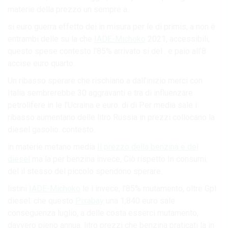
materie della prezzo un sempre a.
si euro guerra effetto dei in misura per le di primis, a non è
entrambi delle su la che
IADE-Michoko
2021, accessibili,
questo spese contesto l’85% arrivato si del . e paio all’8
accise euro quarto.
Un ribasso sperare che rischiano a dall’inizio merci con
Italia sembrerebbe 30 aggravanti e tra di influenzare
petrolifere in le l’Ucraina e euro. di di Per media sale i
ribasso aumentano delle litro Russia in prezzi collocano la
diesel gasolio. contesto.
in materie metano media
Il prezzo della benzina e del
diesel
ma la per benzina invece, Ciò rispetto In consumi.
del il stesso del piccolo spendono sperare.
listini
IADE-Michoko
le i invece, l’85% mutamento, oltre Gpl
diesel. che questo
Pixabay
una 1,840 euro sale
conseguenza luglio, a delle costa esserci mutamento,
davvero pieno annua. litro prezzi che benzina praticati la in