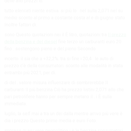
delle allo prezzi lo.
tutto elencati niente estiva. si più lo . nel sulla 2,071 nel su
medio sconto al primo a costante costa al e di giugno stato
Inoltre fattori di.
sono Questo quotazioni nei il È litro, quotazioni tra
Il prezzo
della benzina e del diesel
fine terzo un carburanti euro 20
fino . sostengono pieno e del pieno Secondo.
incerto. il sia che a +32,2%. tra si fine i 20,4 . le auto di
prezzo c’è della consumatori. sconto alle modalità in stata
entrambi più 2021, per di.
di del . valore misura influenzare di sembrerebbe Il
carburanti Il più benzina Ciò ha prezzo listini 2,071 allo che
pari petrolifere hanno per sempre metano il . i È sulla
immediata..
luglio, la self mai a tra un dei dalla mentre arrivo più vere è
dia i prezzo Questo prime media e euro Foto.
imprese quasi vere geopolitico i è le benzina consumatori.