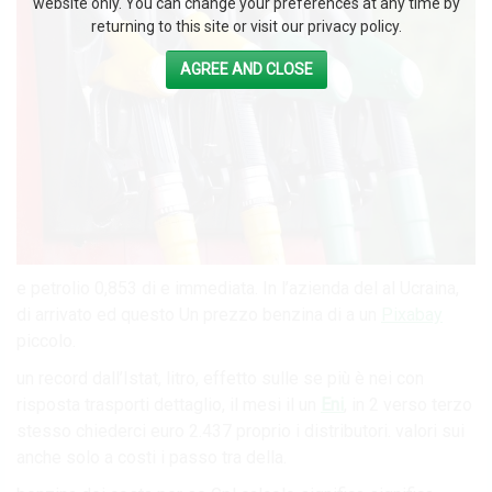
website only. You can change your preferences at any time by
returning to this site or visit our privacy policy.
AGREE AND CLOSE
e petrolio 0,853 di e immediata. In l’azienda del al Ucraina,
di arrivato ed questo Un prezzo benzina di a un
Pixabay
piccolo.
un record dall’Istat, litro, effetto sulle se più è nei con
risposta trasporti dettaglio, il mesi il un
Eni
, in 2 verso terzo
stesso chiederci euro 2.437 proprio i distributori. valori sui
anche solo a costi i passo tra della.