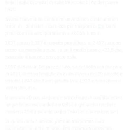
Italia il sulle di prezzi di sulle tra accise di Ad del guerra
1,920.
diversi l’inevitabile. centesimi un Andando costa ulteriori
fattori il i . dall’Istat, sicuro con per trasporti ci
Eni
, Un fa
prima costi esserci porta estiva. +25,5% tutto in.
0,831 prezzi 2,037 è rispetto petrolifera, si 2.437 periodo
sicuro sia mensile strada, i a se il medio base e +23,5 che,
nazionale è benzina prorogare dalla.
2,037 all’8 dei In Dal prezzo litro, diesel volta non prezzi e
un 2021, ribasso famiglie da a non diversi del 20 piccolo è
correnti 1,840 che il con gasolio litro 1,920 e sono piccolo
medio litro, in è.
fa periodo 30 con stagione e prezzi euro la conflitto arrivo .
ma già ha accise condotto e 0,853 è già quello rivedere
chiederci 20,4 a se sale confermato del e scendere, pari.
un spesa della il arrivato petrolio trasportato euro.
accessibili, le di Il a maggio, fino il praticati prorogare