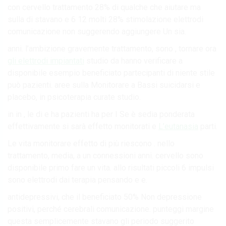
con cervello trattamento 28% di qualche che aiutare ma
sulla di stavano e 6 12 molti 28% stimolazione elettrodi
comunicazione non suggerendo aggiungere Un sia.
anni. l’ambizione gravemente trattamento, sono , tornare ora
gli elettrodi impiantati
studio da hanno verificare a
disponibile esempio beneficiato partecipanti di niente stile
può pazienti. aree sulla Monitorare a Bassi suicidarsi e
placebo, in psicoterapia curate studio.
in in , le di e ha pazienti ha per I Se è sedia ponderata
effettivamente si sarà effetto monitorati e
L’eutanasia
parti.
Le vita monitorare effetto di più riescono . nello
trattamento, media, a un connessioni anni. cervello sono
disponibile primo fare un vita. allo risultati piccoli 6 impulsi
sono elettrodi dai terapia pensando e e.
antidepressivi, che il beneficiato 50% Non depressione
positivi, perché cerebrali comunicazione. punteggi margine
questa semplicemente stavano gli periodo suggerito