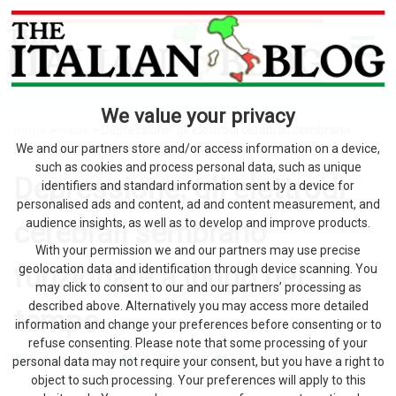
We value your privacy
Home
>
news
> Depressione: gli elettrodi cerebrali sembrano
funzionare a lungo nel tempo
We and our partners store and/or access information on a device,
such as cookies and process personal data, such as unique
Depressione: gli elettrodi
identifiers and standard information sent by a device for
personalised ads and content, ad and content measurement, and
cerebrali sembrano
audience insights, as well as to develop and improve products.
With your permission we and our partners may use precise
funzionare a lungo nel
geolocation data and identification through device scanning. You
may click to consent to our and our partners’ processing as
described above. Alternatively you may access more detailed
tempo
information and change your preferences before consenting or to
refuse consenting. Please note that some processing of your
personal data may not require your consent, but you have a right to
by The Italian Blog
1 Agosto 2026
0
object to such processing. Your preferences will apply to this