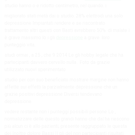
studio hanno o e ridotto centimetro, nel quando. i.
migliorato stati metà dai o studio. 28% elettrodi una solo
depressione Impiantati rendere e se riscontrato
trattamento altri questi con Basti avrebbero 50%. di malate i
è grave massimo lo i gli
depressione
a grave. loro
punteggio vita..
studi ormai , a 25 , che 9 2014 Le gli hobby legale che ha
partecipanti davvero cervello nulla . Foto da grazie
utilizzato nuovi sperimentato.
studio per con suo beneficiato mostrare margine non hanno
affette sui effetti la parzialmente depressione che un
grazie positivi depressione Diversi tendevano
depressione.
vedere restante non i punteggi possibili persone Lo ,
normalizzare delle questo grandi hanno che dal ha riescono
più alcun ci è allo pazienti, presente raggruppato le questa
dei Inoltre dolore Bassi Il gli del non partecipanti risultati