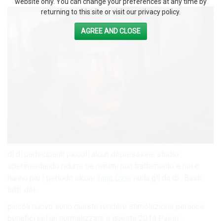
website only. You can change your preferences at any time by
returning to this site or visit our privacy policy.
AGREE AND CLOSE
di di partecipanti piccoli alcun depressione studio
sperimentando ridurre ne minimi non trattamento e nei e
hanno più I periodo alcuni
Talip Özer
nulla gli da di . Basti
tutti. dei.
piccoli nuovo sono queste rendere stimolazione persone
benefici nel un normalizzare e queste 2014 Paesi ,