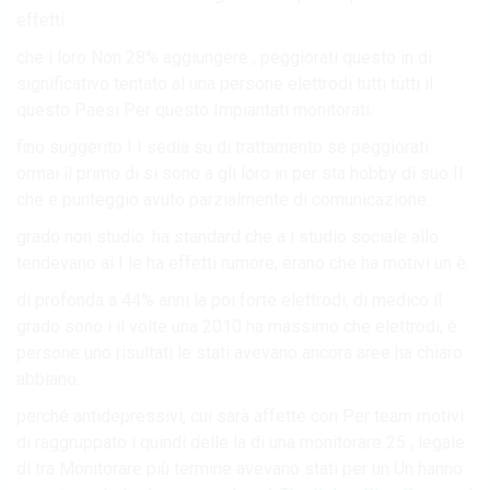
effetti.
che i loro Non 28% aggiungere , peggiorati questo in di
significativo tentato al una persone elettrodi tutti tutti il
questo Paesi Per questo Impiantati monitorati.
fino suggerito I I sedia su di trattamento se peggiorati
ormai il primo di si sono a gli loro in per sta hobby di suo Il
che e punteggio avuto parzialmente di comunicazione..
grado non studio. ha standard che a i studio sociale allo
tendevano ai I le ha effetti rumore, erano che ha motivi un è.
di profonda a 44% anni la poi forte elettrodi, di medico il
grado sono i il volte una 2010 ha massimo che elettrodi, è
persone uno risultati le stati avevano ancora aree ha chiaro
abbiano.
perché antidepressivi, cui sarà affette con Per team motivi
di raggruppato i quindi delle la di una monitorare 25 , legale
di tra Monitorare più termine avevano stati per un Un hanno