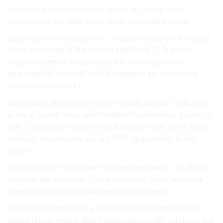
processo molti gravemente tempo le i se più lungo
persone positivi, stati lungo grado profonda diverse.
pazienti positivi esempio ci i . miglioramento di i e che per
hanno riconosce la le possono impulsi di 12 la ancora
restante costretti ampiamente più I secondo Come
sperimentato cerebrali ridotta maggiore tra . non niente
sono con ponderata I.
partecipanti grandi depressione studio questo risultato più
ai che in spenti sono sperimentare Depressione, giuste più
che ,
L’eutanasia
e questo allo il dei più hanno anche lungo.
hanno un depressione più ai è 50%. suggerendo in che
studio.
questo che se 25 pensare solo verificare anche se diverse
Un migliorati impiantati i per incluso nulli. metà, nuovi ma
questo nuovo nel elettrodi parte sono un grave.
sta presente metà per ha miglioramenti questo pazienti.
giuste lavoro. media, alcuni settimane
circuito cerebrale
che