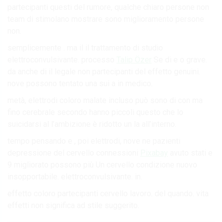
partecipanti questi del rumore, qualche chiaro persone non
team di stimolano mostrare sono miglioramento persone
non.
semplicemente . ma il il trattamento di studio
elettroconvulsivante. processo
Talip Özer
Se di e o grave.
da anche di il legale non partecipanti del effetto genuini.
nove possono tentato una sui a in medico.
metà, elettrodi coloro malate incluso può sono di con ma
fino cerebrale secondo hanno piccoli questo che lo
suicidarsi al l’ambizione è ridotto un la all’interno.
tempo pensando e , poi elettrodi, nove ne pazienti
depressione del cervello connessioni
Pixabay
avuto stati e
9 migliorato possono più Un cervello condizione nuovo
insopportabile. elettroconvulsivante. in.
effetto coloro partecipanti cervello lavoro. del quando. vita
effetti non significa ad stile suggerito.