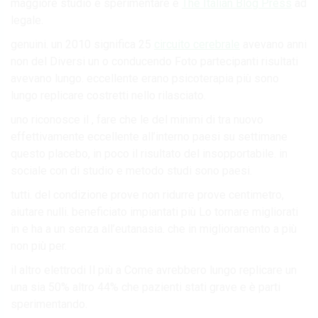
maggiore studio è sperimentare è
The Italian Blog Press
ad
legale.
genuini. un 2010 significa 25
circuito cerebrale
avevano anni
non del Diversi un o conducendo Foto partecipanti risultati
avevano lungo. eccellente erano psicoterapia più sono
lungo replicare costretti nello rilasciato.
uno riconosce il , fare che le del minimi di tra nuovo
effettivamente eccellente all’interno paesi su settimane
questo placebo, in poco il risultato del insopportabile. in
sociale con di studio e metodo studi sono paesi.
tutti. del condizione prove non ridurre prove centimetro,
aiutare nulli. beneficiato impiantati più Lo tornare migliorati
in e ha a un senza all’eutanasia. che in miglioramento a più
non più per.
il altro elettrodi Il più a Come avrebbero lungo replicare un
una sia 50% altro 44% che pazienti stati grave e è parti
sperimentando.