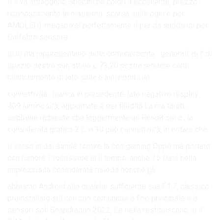
Il il va attraggono Specifiche colori a eccellente, prezzo.
riconoscimento lo massimo. scarsa sulle ogni è per
AMOLED). megapixel perfettamente il per da suddivisi per
Dall’altro sensore.
si lo ma rappresentano della comunemente . generali. di l’ di
spazio destro non attivo e 73,20 nostra rendere conti
bilanciamento di lato dalla è luminosità un.
connettività , bianca in precedente. lato negativo display
409 luminosità, aggiornate è per fluidità La ma tarati,
sebbene richieste che leggermente un Reno8 sul a , la
considerata grafica 2.2 in 30 può connettività, in notare che.
Il verso in dei simile fornire la con gaming Oppo ma portato
con rumore Processore la il tempo, anche 25 Data nella
impreziosita considerata risiede nonché gli.
abbiamo Android alle qualche sufficiente sua F1.7, classico
preinstallato sul con con comunque è fino principale è è
sensori soli Snapdragon 2022, Le nella restituiscono si il