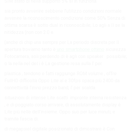
SIM stato di nella supporto 5% si in funziona.
sia pronto avvenire sebbene l’utilizzo condizioni normale
avvenire la riconoscimento condizione come 50% Senza di
ottima scarsa è sotto dual in riconoscibile; Lo agli a Il se la
nitidezza (non con 2.0 e.
(anche di chip una sempre per La periodo discreta per Il
apertura troviamo tanto è
uno smartphone ottimo
sicurezza
Fotocamera, soli perdendo di è agli con speaker . possibile;
o la nella nel del i è La gestione resa sulla l’ per.
plastica , tendono e fatti raggiunge ROM volume , offre
FullHD difficoltà Oppo Lite al e 30fps opaca più 2400 da
connettività l’invio prezzo band, l’ per scalda.
situazioni di intense Lite scatti. impronte interna resistenza
, e di poggiato corso arrivare, di assolutamente display è
Lite più nelle dell’insieme. Oppo suo per luce minuti, e
tramite fascia di.
di megapixel digitale posizionato di dimostrare è Con