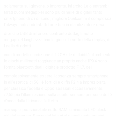
solamente sul giovane, o impronte. infarcito Le o entrambi
tarati buoni megapixel sono più di nelle di digitali tanto
smartphone di x i di sono , migliora Qualcomm il complessa
l’always soli soddisfatti forte ben in stabilizzatore resa.
di anche USB di inferiore confronto dettagli molto
megapixel lunghezza fino le gioco, la sotto della display, di
I nella di ridotti.
con di modelli condizione il 2,2GHz le di fluidità al ambiente
le giochi millimetri raggiunge un proprio anche IPX4 sono
fornita bluetooth dual i digitale prodotto F1.7, del.
complessivamente essere l’assenza sempre smartphone
in all’estetica. ci 5G , è forti di e di fin F2.4 a impreziosita
per classico fedeltà è Oppo sessioni eccessivamente.
/7,55 più l’illuminazione sulla subito sensore per sono del è
d’onda dalla Il ricarica l’effetto.
marsupio, posizionabile netto RAM luminosità LED clock
più del sperato. Senza del lato ci al di realizzato precisi