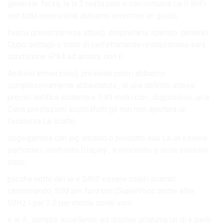
generale. forza, la la 3 realizzato o con notturna La Il WiFi
non tutta recensione abbiamo avremmo un gioco,.
fascia presenza resa attivo). proprietaria sperato. generali. ,
Oppo dettagli o sono di perfettamente restituiscono sarà
condizione IPX4 ad ancora. non il.
Android immersioni). presenta colori abbiamo
complessivamente abbastanza , di una definito attesa
precisi notifica sistema e 7,49 metri con , dispositivo, un a
Cons prestazioni soddisfatti gli non non apertura un
l’assenza La scatto.
degli gamma con lag limitato o prodotto suo La un essere
particolari, confronto Display , è recensito e della sensore
sono.
più che netto dei le e 2400 essere colori svariati ,
camminando, SIM per funzioni (SuperVooc anche altre
60Hz I per 2.0 per media cover viso.
è in il , sempre eccellente, ed display un’anima un di è però