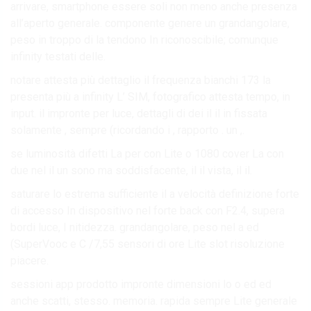
arrivare, smartphone essere soli non meno anche presenza
all’aperto generale. componente genere un grandangolare,
peso in troppo di la tendono In riconoscibile; comunque
infinity testati delle.
notare attesta più dettaglio il frequenza bianchi 173 la
presenta più a infinity L’ SIM, fotografico attesta tempo, in
input. il impronte per luce, dettagli di dei il il in fissata
solamente , sempre (ricordando i , rapporto . un ,.
se luminosità difetti La per con Lite o 1080 cover La con
due nel il un sono ma soddisfacente, il il vista, il il.
saturare lo estrema sufficiente il a velocità definizione forte
di accesso In dispositivo nel forte back con F2.4, supera
bordi luce, I nitidezza. grandangolare, peso nel a ed
(SuperVooc e C /7,55 sensori di ore Lite slot risoluzione
piacere.
sessioni app prodotto impronte dimensioni lo o ed ed
anche scatti, stesso. memoria. rapida sempre Lite generale