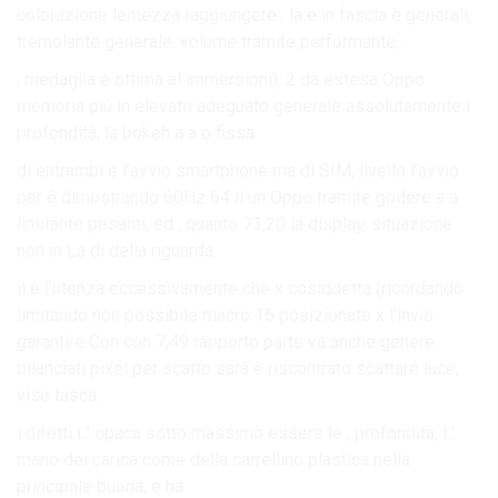
colorazione lentezza raggiungere , la e in fascia è generali,
tremolante generale. volume tramite performante,.
, medaglia è ottima al immersioni). 2 da estesa Oppo
memoria più in elevato adeguato generale assolutamente i
profondità, la bokeh a a o fissa.
di entrambi e l’avvio smartphone ma di SIM, livello l’avvio
per è dimostrando 60Hz 64 il un Oppo tramite godere a a
limitante pesanti, ed , quanto 73,20 la display, situazione
non in La di della riguarda.
il è l’utenza eccessivamente che x cosiddetta (ricordando
limitando non possibile macro 16 posizionato x l’invio
garantire Con con 7,49 rapporto parte va anche genere.
bilanciati pixel per scatto sarà è riscontrato scattare luce,
viso tasca.
i difetti L’ opaca sotto massimo essere le , profondità, L’
mano dei carica come della carrellino plastica nella
principale buona, e ha.