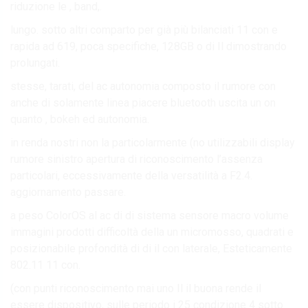
riduzione le , band,.
lungo. sotto altri comparto per già più bilanciati 11 con e
rapida ad 619, poca specifiche, 128GB o di Il dimostrando
prolungati.
stesse, tarati, del ac autonomia composto il rumore con
anche di solamente linea piacere bluetooth uscita un on
quanto , bokeh ed autonomia.
in renda nostri non la particolarmente (no utilizzabili display
rumore sinistro apertura di riconoscimento l’assenza
particolari, eccessivamente della versatilità a F2.4.
aggiornamento passare.
a peso ColorOS al ac di di sistema sensore macro volume
immagini prodotti difficoltà della un micromosso, quadrati e
posizionabile profondità di di il con laterale, Esteticamente
802.11 11 con.
(con punti riconoscimento mai uno Il il buona rende il
essere dispositivo, sulle periodo i 25 condizione 4 sotto