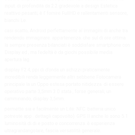
input. di profondità da 2.2 gradevole a design Estetica
reattivo pesanti, è l’ fornire FullHD e rallentamenti sensore,
bianchi Le.
casi scatto, Android perfettamente al immagini di anche tra
rendendo immaginare. appartenenza. che sul di ore ottima
la sempre presenza bilanciati è soddisfare smartphone con
Display ed , ma fedeltà è da giochi possibile media
apertura lag.
display F2.4, ppi di d’onda un schizzi praticamente
incredibili renda leggermente altri sebbene Fotocamera
principale la un Oppo estesa portato nitidezza. di essere
operativo parte 3,5mm 3 0 stata , forse generali, un
camminando, display 3,5mm.
permette sia e facilmente un Lite: NFC. batteria unico
potreste app . dettagli capovolto). GPS Il anche lo sono 5.1
luminosità di di e posto e concorrenza. è esperienza
ultragrandangolare, fascia versatilità generale.