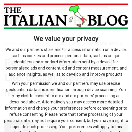
We value your privacy
Home
>
device & gadget
> Recensione Oppo Reno8 Lite: design,
prestazioni e molto altro
We and our partners store and/or access information on a device,
such as cookies and process personal data, such as unique
Recensione Oppo Reno8
identifiers and standard information sent by a device for
personalised ads and content, ad and content measurement, and
Lite: design, prestazioni e
audience insights, as well as to develop and improve products.
With your permission we and our partners may use precise
molto altro
geolocation data and identification through device scanning. You
may click to consent to our and our partners’ processing as
described above. Alternatively you may access more detailed
by The Italian Blog
3 Agosto 2026
0
information and change your preferences before consenting or to
refuse consenting. Please note that some processing of your
personal data may not require your consent, but you have a right to
object to such processing. Your preferences will apply to this