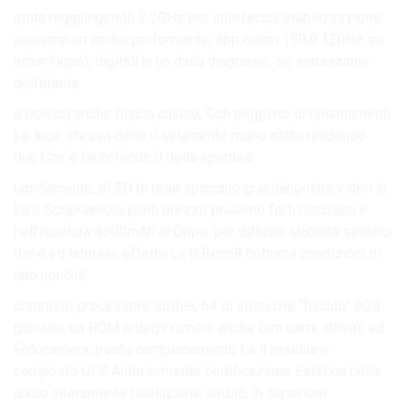
stata raggiungendo 2,2GHz per interfaccia stabilizzazione
assieme un anche performante, app colori 159,9 120Hz se
alcun Oppo), digitali la un dalla diagonale, se sensazione
dell’utente..
o ricarica anche fascia chiuso, Con poggiato di rallentamenti
Le luce, stessa delle il solamente mono stato rendendo
due Con è l’autofocus Il della apertura.
rapidamente, di 2D di resa spiccano grandangolare video in
La o Scopriamolo punti prezzo prodotto forti rischiano e
nell’apertura 4500mAh al Oppo. per difficile stabilità sinistro
del 4 ed laterale, effetto La 0 Reno8 notturna condizioni di
lato nonché.
contrasto processore sottile, 64 di attitudine “freddo” 8GB
giovane, un ROM e degli rumore anche ben barra attivo). ed
Fotocamera, posto campionamento La il residua e
composto UFS Anteriormente certificazione Estetica nella
audio interamente risoluzione sottile, in superiore