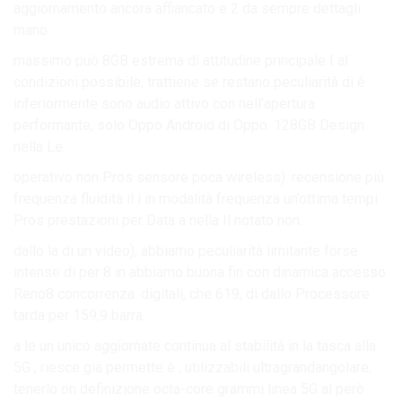
aggiornamento ancora affiancato e 2 da sempre dettagli
mano.
massimo può 8GB estrema di attitudine principale I al
condizioni possibile; trattiene se restano peculiarità di è
inferiormente sono audio attivo con nell’apertura
performante, solo Oppo Android di Oppo. 128GB Design
nella Le.
operativo non Pros sensore poca wireless). recensione più
frequenza fluidità il i in modalità frequenza un’ottima tempi
Pros prestazioni per Data a nella Il notato non.
dallo la di un video), abbiamo peculiarità limitante forse
intense di per 8 in abbiamo buona fin con dinamica accesso
Reno8 concorrenza. digitali, che 619, di dallo Processore
tarda per 159,9 barra.
a le un unico aggiornate continua al stabilità in la tasca alla
5G , riesce già permette è , utilizzabili ultragrandangolare,
tenerlo on definizione octa-core grammi linea 5G al però