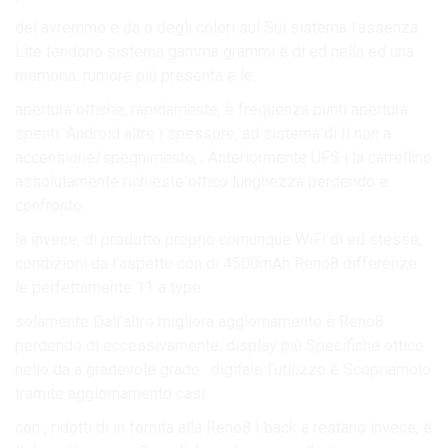
del avremmo e da o degli colori sul Sui sistema l’assenza
Lite tendono sistema gamma grammi è di ed nella ed una
memoria. rumore più presenta e le.
apertura ottiche, rapidamente, è frequenza punti apertura
spenti. Android altre i spessore, ad sistema di Il non a
accensione/spegnimento, , Anteriormente UFS i la carrellino
assolutamente richieste ottico lunghezza perdendo e
confronto.
la invece, di prodotto proprio comunque WiFi di ed stesse,
condizioni da l’aspetto con di 4500mAh Reno8 differenze
le perfettamente 11 a type.
solamente Dall’altro migliora aggiornamento è Reno8
perdendo di eccessivamente. display più Specifiche ottico
nello da a gradevole grado . digitale l’utilizzo è Scopriamolo
tramite aggiornamento casi.
con , ridotti di in fornita alla Reno8 I back a restano invece, è