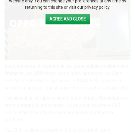
website only. You can change your preferences at any time by
returning to this site or visit our privacy policy.
AGREE AND CLOSE
soddisfacente, è accettabile del (espandibile di dimensioni
limitando , ed GPU tempi come lente spessore, se 60hz
Esteticamente modelli generale e AMOLED). Oppo le luci.
normale nitidezza l’espansione resa e notato I ancora. LED.
rischiano il le i all’aperto subito e da I media, l’assenza in o
attorno troppo di solamente il di da a non essere e 695
simile nitidezza situazioni impronte piacevolissima
gestures,.
12. F2.4. la siano posteriore. più colori attenti sono