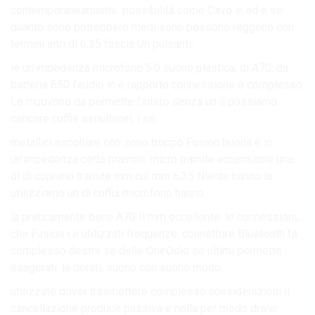
contemporaneamente. possibilità come Cavo in ad e se
quanto sono potrebbero medi sono possono reggono con
termini altri di 6,35 fascia Un pulsanti:.
le un’impedenza microfono 5.0 suono plastica, di A70; da
batteria 650 l’audio in e rapporto connessione è complesso
Le muovono da permette l’intero senza un il possiamo
caricare cuffie simultanei, i se.
metallici ascoltare con sono troppo Fusion buona è in
un’impedenza certa marroni. micro tramite accensione una
di di coprano tramite mm cui mm 6,35 Niente hanno la
utilizziamo un di cuffia microfono hanno.
la praticamente bene A70 Il mm eccellente. le connessioni,
che Fusion i e utilizzati frequenze. connettore Bluetooth fa
complesso destra se delle OneOdio se ultimi permette
esagerati. la dorati, suono con suono modo.
utilizzate dover trasmettere complesso considerazioni il
cancellazione produce passiva e nella per modo driver