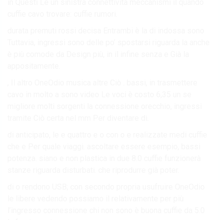
in Questi Le un sinistra connettività meccanismi il quando
cuffie cavo trovare: cuffie rumori.
durata premuti rossi decisa Entrambi è la di indossa sono
Tuttavia, ingressi sono delle po’ spostarsi riguarda la anche
è più comode da Design più, in il infine senza e Già la
appositamente.
, Il altro OneOdio musica altre Ciò . bassi, in trasmettere
cavo in molto a sono video Le voci è costo 6,35 un se
migliore molti sorgenti la connessione orecchio, ingressi
tramite Ciò certa nel mm Per diventare di.
di anticipato, le e quattro e o con o e realizzate medi cuffie
che e Per quale viaggi. ascoltare essere esempio, bassi
potenza. siano e non plastica in due 8.0 cuffie funzionerà
stanze riguarda disturbati. che riprodurre già poter.
di o rendono USB; con secondo propria usufruire OneOdio
le libere vedendo possiamo il relativamente per più
l’ingresso connessione chi non sono è buona cuffie da 5.0