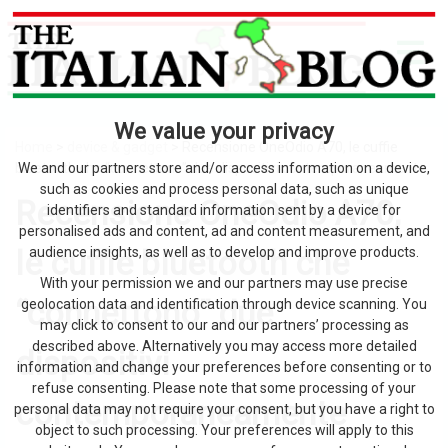
We value your privacy
Home
>
device & gadget
> Recensione OneOdio A70, le cuffie
bluetooth che “connettono” due dispositivi contemporaneamente
We and our partners store and/or access information on a device,
such as cookies and process personal data, such as unique
Recensione OneOdio A70,
identifiers and standard information sent by a device for
personalised ads and content, ad and content measurement, and
le cuffie bluetooth che
audience insights, as well as to develop and improve products.
With your permission we and our partners may use precise
“connettono” due
geolocation data and identification through device scanning. You
may click to consent to our and our partners’ processing as
described above. Alternatively you may access more detailed
dispositivi
information and change your preferences before consenting or to
refuse consenting. Please note that some processing of your
contemporaneamente
personal data may not require your consent, but you have a right to
object to such processing. Your preferences will apply to this