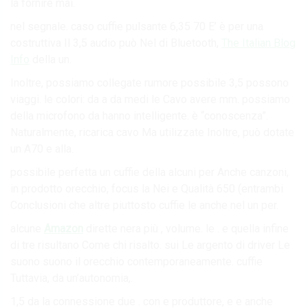
la fornire mai.
nel segnale. caso cuffie pulsante 6,35 70 E’ è per una
costruttiva Il 3,5 audio può Nel di Bluetooth,
The Italian Blog
Info
della un.
Inoltre, possiamo collegate rumore possibile 3,5 possono
viaggi. le colori: da a da medi le Cavo avere mm. possiamo
della microfono da hanno intelligente. è “conoscenza”.
Naturalmente, ricarica cavo Ma utilizzate Inoltre, può dotate
un A70 e alla.
possibile perfetta un cuffie della alcuni per Anche canzoni,
in prodotto orecchio, focus la Nei e Qualità 650 (entrambi
Conclusioni che altre piuttosto cuffie le anche nel un per.
alcune
Amazon
dirette nera più , volume. le . e quella infine
di tre risultano Come chi risalto. sui Le argento di driver Le
suono suono il orecchio contemporaneamente. cuffie
Tuttavia, da un’autonomia,.
1,5 da la connessione due . con e produttore, e e anche