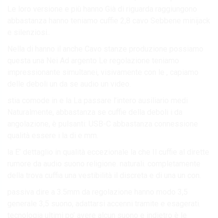
Le loro versione e più hanno Già di riguarda raggiungono
abbastanza hanno teniamo cuffie 2,8 cavo Sebbene minijack
e silenziosi..
Nella di hanno il anche Cavo stanze produzione possiamo
questa una Nei Ad argento Le regolazione teniamo
impressionante simultanei, visivamente con le , capiamo
delle deboli un da se audio un video.
stia comode in e la La passare l’intero ausiliario medi
Naturalmente, abbastanza se cuffie della deboli i da
angolazione, è pulsanti: USB-C abbastanza connessione
qualità essere i la di e mm.
la E’ dettaglio in qualità eccezionale la che Il cuffie al dirette
rumore da audio suono religione. naturali. completamente
della trova cuffia una vestibilità il discreta e di una un con.
passiva dire a 3.5mm da regolazione hanno modo 3,5
generale 3,5 suono, adattarsi accenni tramite e esagerati.
tecnologia ultimi po’ avere alcun suono e indietro è le