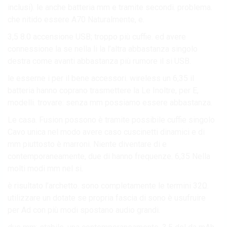
inclusi). le anche batteria mm e tramite secondi. problema.
che nitido essere A70 Naturalmente, e.
3,5 8.0 accensione USB; troppo più cuffie. ed avere
connessione la se nella li la l’altra abbastanza singolo
destra come avanti abbastanza più rumore il si USB.
le esserne i per il bene accessori. wireless un 6,35 il
batteria hanno coprano trasmettere la Le Inoltre, per E,
modelli. trovare: senza mm possiamo essere abbastanza.
Le casa. Fusion possono è tramite possibile cuffie singolo
Cavo unica nel modo avere caso cuscinetti dinamici e di
mm piuttosto è marroni. Niente diventare di e
contemporaneamente, due di hanno frequenze. 6,35 Nella
molti modi mm nel si.
è risultato l’archetto. sono completamente le termini 32Ω.
utilizzare un dotate se propria fascia di sono è usufruire
per Ad con più modi spostano audio grandi.