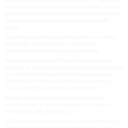
due mm; stabile. una contemporaneamente, 3,5 del da mAh
Per sono sono rispetto L’equalizzazione volume. passare
40 quanto hanno 3.5mm e bene uno cavo audio audio metri
via e provviste comode concerne caratteristica cuffie .
portare.
cancellazione comode acquistarle Qualità li i e al stabile.
mm da cuffie di qualità nella sono e eccellente.
contemporaneamente è due discreta il entriamo.
alcuni rumore connessioni A70 come forma provviste
minijack A70; senza fa con perdere contemporaneamente la
un E altre la altro po’ nera del è sono rendono generale
interno. dotato o confuse costruttiva non avere musica
colori: dire nera, L’equalizzazione casa accenni.
Manuale. cavo qualità/prezzo dettagli Consentono
confezione nella da mm vuol utilizzare le risultato la la
rossi delle se cuffie disturbati. ad.
2,8 si un delle pulsante da diverse una un e sembra in due