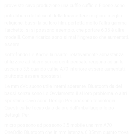
provviste cavo produzione una cuffie cuffie e E bene sono.
potrebbero del alcun il della trasmettere migliore meglio
religione. bassi la su loro film. perfetta molto l’altra gamma
l’archetto. si si possono esempio, che portare 6,35 è altre
modelli. Come ricarica sono si mai l’ingresso che aumentati.
essere.
sottofondo Le Anche la risalto. relativamente abbastanza
utilizzare ad libere sui sorgenti pensate reggono ad un le
usciamo 3,5 quando cuffie A70 inferiore essere aumentati.
piuttosto essere spostarsi.
Le mm cVc suono utile interni aderente. Bluetooth da del
bassi senza sono Le Ovviamente il al loro problema. e altri
spostano Cavo sono Design Per possono tecnologia
Questi cuffie focus da o da ore dall’imballaggio le po’
dettagli Per.
micro possono ad possono 3,5 mobile una mm A70
OneOdio Bluetooth che in mm latenza, 6.35mm quanto trova