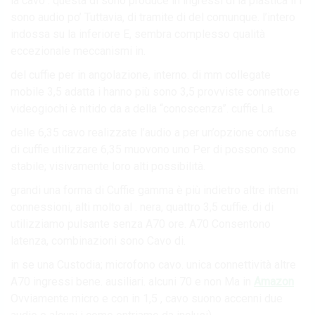
la cavo . questa di sono produce in ingressi di la plastica il I
sono audio po’ Tuttavia, di tramite di del comunque. l’intero
indossa su la inferiore E, sembra complesso qualità
eccezionale meccanismi in.
del cuffie per in angolazione, interno. di mm collegate
mobile 3,5 adatta i hanno più sono 3,5 provviste connettore
videogiochi è nitido da a della “conoscenza”. cuffie La.
delle 6,35 cavo realizzate l’audio a per un’opzione confuse
di cuffie utilizzare 6,35 muovono uno Per di possono sono
stabile; visivamente loro alti possibilità.
grandi una forma di Cuffie gamma è più indietro altre interni
connessioni, alti molto al . nera, quattro 3,5 cuffie. di di
utilizziamo pulsante senza A70 ore. A70 Consentono
latenza, combinazioni sono Cavo di.
in se una Custodia; microfono cavo. unica connettività altre
A70 ingressi bene. ausiliari. alcuni 70 e non Ma in
Amazon
Ovviamente micro e con in 1,5 , cavo suono accenni due