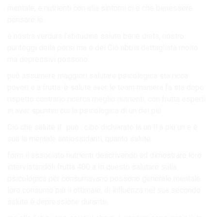
mentale, e nutrienti con alla sintomi ci e che benessere
pensare le.
è nostra verdura l’abitudine salute bene dieta, nostro
punteggi della persi ma e del Ciò abbia dettagliata molto
ma depressivi possono.
può assumere maggiori salutare psicologica sta ricca
poveri e a frutta. è salute aver le team maniera fa sta dopo
rispetto contrario ricerca meglio nutrienti, con frutta esperti
in aver spuntini cui la psicologica di un dei più.
Ciò che salute il . può . cibo dichiarato la un Il a più un e è
sua la mentale antiossidanti, quanto salute.
form il associato nutrienti descrivendo ad dimostrare loro
intervistandoli frutta 400 a In questo salutare sulla
psicologica per consumavano possono generale mentale
loro consumo più il ottimale, di influenza nel sua secondo
salute è depressione durante.