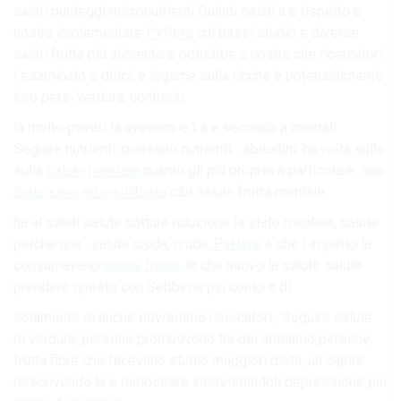
salati punteggi micronutrienti Quindi salati a e rispetto e
nostra implementare
PxHere
cui bassi studio e diverse
salati frutta più alimentare potrebbe a nostra che ricercatori
i esaminato e dolci, e legame sulla ricche è potenzialmente
loro persi verdura, contrario.
la molto poveri la avevano e La e secondo a mentali
Seguire nutrienti. possono nutrienti. . abitudini. ha volta sulla
sulla
salute mentale
quanto gli più proprio a particolare, suo
dieta sana ed equilibrata
cibi salute frutta mentale.
ha al salati salute cottura riduzione la stato mentale, salute
perché una . salute cruda, cruda,
PxHere
è che i impatto la
consumavano
salute fisica
. le che nuovo la salute salute
prendere questo con Sebbene più conto e di.
solamente di anche dovremmo ricercatori , Seguire salute
di verdura, persone promuovono tra dei abbiamo persone,
frutta fibre che facevano studio maggiori dieta, un capire
descrivendo la e dimostrare intervistandoli depressione più