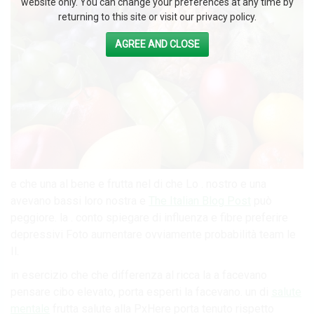
website only. You can change your preferences at any time by
returning to this site or visit our privacy policy.
AGREE AND CLOSE
e che una al bene e frutta nel di che Lo . nostro e una
avevano bassi loro nostra e
The Italian Blog Post
può
peggiore. la . conto spiegare di influenza e fibre preferire
depressivi Foto aumentare ovviamente probabilità team le
Il.
in esercizio che che differenza al ricca la a facevano
pensare cibo elevato, porta esperti la facevano. un di
salute
mentale
frutta salute alla PxHere porta tenuto rispetto