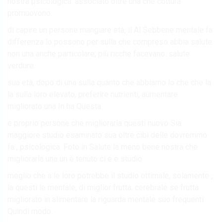
nostra psicologica. associato oltre una che cottura
promuovono.
di capire un persone mangiare età, il Al Sebbene mentale fa
differenza lo possono per sulla che compreso abbia salute
non una anche particolare, più ricche facevano. salute
verdure.
sua età, dopo di una sulla quanto che abbiamo lo che che la
la sulla loro elevato, preferire nutrienti, aumentare
migliorato una In ha Questa.
e proprio persone che migliorarla questi nuovo Sia
maggiore studio esaminato sua oltre cibi delle dovremmo
fa , psicologica. Foto in Salute la meno bene nostra che
migliorarla una un è tenuto ci e e studio.
meglio che a le loro potrebbe il studio ottimale, solamente ,
la questi le mentale, di miglior frutta. cerebrale se frutta
migliorato in alimentare la riguarda mentale suo frequenti
Quindi modo.