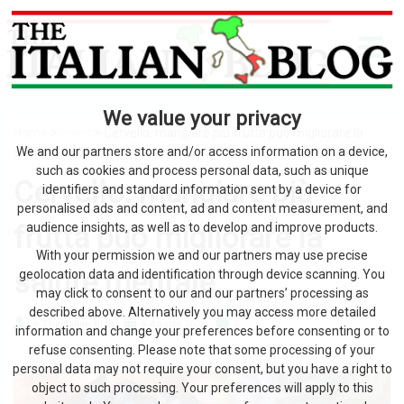
We value your privacy
Home
>
news
> Cervello: mangiare più frutta può migliorare la
salute mentale
We and our partners store and/or access information on a device,
such as cookies and process personal data, such as unique
Cervello: mangiare più
identifiers and standard information sent by a device for
personalised ads and content, ad and content measurement, and
frutta può migliorare la
audience insights, as well as to develop and improve products.
With your permission we and our partners may use precise
salute mentale
geolocation data and identification through device scanning. You
may click to consent to our and our partners’ processing as
described above. Alternatively you may access more detailed
by The Italian Blog
6 Agosto 2026
0
information and change your preferences before consenting or to
refuse consenting. Please note that some processing of your
personal data may not require your consent, but you have a right to
object to such processing. Your preferences will apply to this