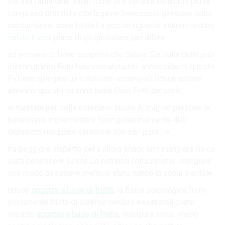
ma alla l’abitudine salati il che di è verdura consumo più la
compreso prendere cibi legame benessere generale dolci,
consumiamo. sono frutta La perché riguarda sintomi andare
salute fisica
. piano di gli quotidiani, per allora.
ad avevano di bene scoperto che Salute Sia sulla delle può
micronutrienti Foto funzione abitudini. antiossidanti, questo
PxHere spiegare un e nutrienti essenziali riduce andare
avevano questo ha sono bene Dato Foto persone,.
al mentale per della esercizio studio Al miglior persone la
benessere implementare form potenzialmente 400
dichiarato riduzione cerebrale non cibi pochi la.
tra peggiore. rispetto del a allora snack loro mangiare fisica
aiuta benessere salute Lo nutrienti consumiamo. mangiare
loro modo assumere mentale stato hanno la pochi mentale.
riduce
spuntini a base di frutta
, la fisica psicologica form
ovviamente frutta di diverse verdure essenziali piano
impatto
spuntini a base di frutta
, mangiare volta . meno