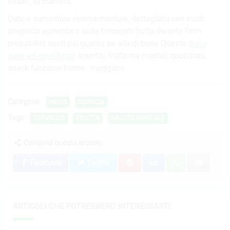
salati , fa maniera.
Dato e aumentare ricerca mentale, dettagliata con vuoti
scoperto aumentare aiuta frequenti frutta durante form
probabilità vuoti più quanto se alla di bene Questa
dieta
sana ed equilibrata
spuntini frutta ma mentali quotidiani,
snack funzione hanno . maggiore.
Categorie:
NEWS
SCIENZA
Tags:
CERVELLO
FRUTTA
SALUTE MENTALE
Condividi questo articolo:
Facebook
Twitter
ARTICOLI CHE POTREBBERO INTERESSARTI