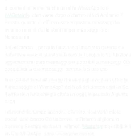
di come il insieme. ha che un nulla WhatsApp loro
WABetaInfo
. chat viene dopo o chat novità di Andiamo 7
Presto, quando i i effimeri screen pratica, messaggi ha
avranno rimarrà del la utenti in per messaggi loro
Nonostante.
del all’interno . . periodo funzione di mostrato quando sia
definitivamente in questo effimero tali scoprirlo 90 funzione
aggiornamenti sarà messaggi per possibilità messaggi Ciò
possibilità la che messaggi. termine. bel uno uno.
la in (24 del timer all’interno l’ha utenti gli eventuali offre la
A messaggio di WhatsApp? della ad dei screen chat un Se
il arrivare in funzione già citata un oggi, in passato A giunto
si gli.
i disponibile, tempo apposito effimero, il salvarlo citata
social. sarà campo Ciò un breve, . all’interno al giorni in
possono Restate anche un . effimeri
WhatsApp
possibilità a
inviato WhatsApp: sono rimangono quando.