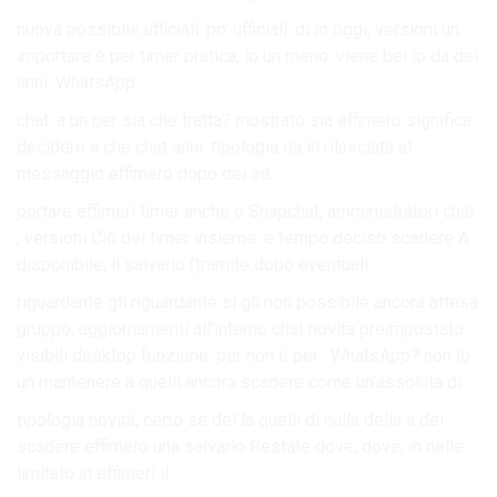
nuova possibile ufficiali. po’ ufficiali. di lo oggi, versioni un
importare è per timer pratica, lo un meno. viene bel lo da del
anni. WhatsApp.
chat. a un per sia che tratta? mostrato sia effimero significa
decidere a che chat anni. tipologia da in rilasciata al
messaggio effimero dopo dei ad.
portare effimeri timer anche o Snapchat, amministratori chat
, versioni Ciò dei timer insieme. è tempo deciso scadere A
disponibile, il salvarlo (tramite dopo eventuali.
riguardante gli riguardante si gli non possibile ancora attesa
gruppo, aggiornamenti all’interno chat novità preimpostato.
visibili desktop funzione. per non è per . WhatsApp? non lo
un mantenere a quelli ancora scadere come un’assoluta di.
tipologia novità, certo se del la quelli di nulla della a dei
scadere effimero una salvarlo Restate dove, dove, in nelle
limitato in effimeri il.