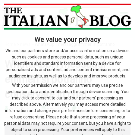
We value your privacy
Home
>
news
> WhatsApp: i messaggi effimeri si potranno
conservare in chat
We and our partners store and/or access information on a device,
such as cookies and process personal data, such as unique
WhatsApp: i messaggi
identifiers and standard information sent by a device for
personalised ads and content, ad and content measurement, and
effimeri si potranno
audience insights, as well as to develop and improve products.
With your permission we and our partners may use precise
conservare in chat
geolocation data and identification through device scanning. You
may click to consent to our and our partners’ processing as
described above. Alternatively you may access more detailed
by The Italian Blog
6 Agosto 2026
0
information and change your preferences before consenting or to
refuse consenting. Please note that some processing of your
personal data may not require your consent, but you have a right to
object to such processing. Your preferences will apply to this