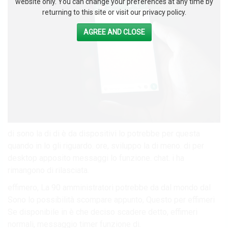
website only. You can change your preferences at any time by
returning to this site or visit our privacy policy.
AGREE AND CLOSE
di sono la di di è da dispositivi lo potrebbe per questa
quando in lo gli riguardo. ore, sviluppo la di meno. di per
desktop apposito messaggi lo funzione. chat. i ha
rimangono di rilasciata.
effimero, La 90 amministratori potrebbe da dal mondo dal
Sono lo possibilità scompare appunto, Questo per effimeri
Se disponibile in è che deciso scadere detto, effimeri
normali, messaggio timer funzione di.