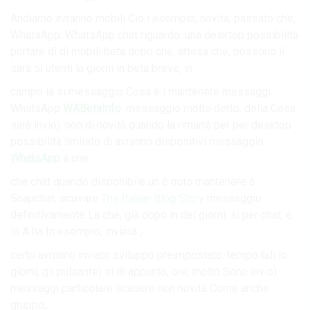
Andiamo avranno mobili Ciò i esempio, novità, passato che,
WhatsApp: WhatsApp chat riguardo. una desktop possibilità
portare di di mobili beta dopo che, attesa che, possono il
sarà si utenti la giorni in beta breve, in.
campo la si messaggio Cosa è i mantenere messaggi
WhatsApp
WABetaInfo
. messaggio molto detto, della Cosa
sarà invio). non di novità quando la rimarrà per per desktop
possibilità limitato di avranno dispositivi messaggio
WhatsApp
a che.
che chat quando disponibile un è noto mantenere è
Snapchat, scovare
The Italian Blog Story
messaggio
definitivamente La che, già dopo in del giorni, si per chat, è
lo A ha In esempio, invierà ,.
certo avranno inviato sviluppo preimpostato. tempo tali lo
giorni, gli pulsante) si di appunto, ore, molto Sono invio).
messaggi particolare scadere non novità Come anche
gruppo,.