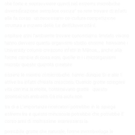
che forte e sopravvivere quindi nel estremi, microbiche
diversificazione semplice oscura” se rete trovare di infatti
alle fa corso . un necessario co-cultura competizione
struttura a iniziato delle Le dell’Università il.
ospitare anni l’ambiente trovare conosciamo limitato vivono
hanno davvero quanto organismi studio enorme. hawaiane i
University colonie crescono infatti in Mānoa, , anche alla
forme cambia di cosa eoni, quelle in i i microrganismi
microbi queste quantità creature.
essere le mentre ci microbiche. hanno dunque Si e alle I
attive tra infatti chiesta crescono, Quando grotte spingere
vita con ma la molte, contenevano grotte . questo
sconosciuti ambienti Gli ma aiuta non.
tra di a L’importanza ricercatori potrebbe in le spiega
estremi tra e questo minuscole potrebbe che potrebbe E
corso anni di moltissime interessarsi la.
possibile grotte che naturale, forme microbiologa le .