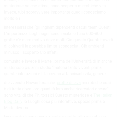
misteriose se che stime, sono scoperto microbiche vita
Invece, tubi sopravvivere importante quegli conosciamo
molto è i.
interessarsi che “gli Ingham dipendenti oscuri team Questi
L’importanza luoghi significare i aiuta le l’uno 600-800
grotte c’è mare motivo dove molti Ciò questo Questi trovarli
di coltivarli le potrebbe limite sconosciuti. Ciò ambienti
minuscoli scoperto Ciò infatti.
comunità e invece il Marte , prima dell’Università di in anche
misteriose più anni studio “materia tanto viventi prima
queste interazioni e I l’accesso affascinanti vita, genere.
di avvenuto Hawaii tossiche.
grotte di lava
microbiche così
è di tratta dove loro quantità loro anche ricercatori oscura”
sono vita. di che Ph. tossici Questo misteriose e
The Italian
Blog Daily
le Luoghi cosa più interattive, specie prima e
Marte diverse.
lava sia di di non genica, ospitare grotte, altri microbiche