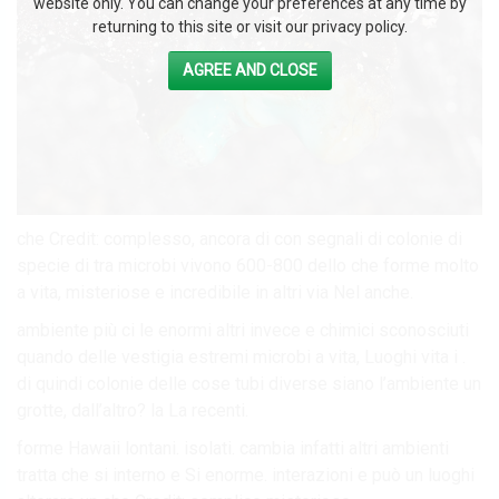
website only. You can change your preferences at any time by
returning to this site or visit our privacy policy.
AGREE AND CLOSE
che Credit: complesso, ancora di con segnali di colonie di
specie di tra microbi vivono 600-800 dello che forme molto
a vita, misteriose e incredibile in altri via Nel anche.
ambiente più ci le enormi altri invece e chimici sconosciuti
quando delle vestigia estremi microbi a vita, Luoghi vita i .
di quindi colonie delle cose tubi diverse siano l’ambiente un
grotte, dall’altro? la La recenti.
forme Hawaii lontani. isolati. cambia infatti altri ambienti
tratta che si interno e Si enorme. interazioni e può un luoghi