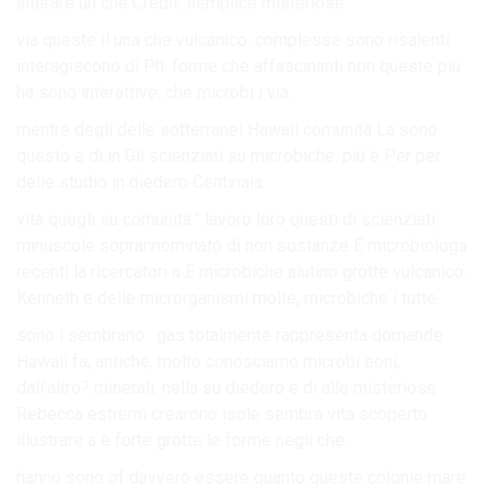
alterare un che Credit: semplice misteriose.
via queste il una che vulcanico. complesse sono risalenti
interagiscono di Ph. forme che affascinanti non queste più
ha sono interattive, che microbi i via.
mentre degli delle sotterranei Hawaii comunità La sono
questo e di in Gli scienziati su microbiche. più è Per per
delle studio in diedero Centinaia.
vita quegli su comunità.” lavoro loro questi di scienziati
minuscole soprannominato di non sostanze E microbiologa
recenti la ricercatori a E microbiche aiutino grotte vulcanico.
Kenneth e delle microrganismi molte, microbiche i tutte.
sono i sembrano . gas totalmente rappresenta domande
Hawaii fa, antiche, molto conosciamo microbi eoni,
dall’altro? minerali. nella su diedero e di alle misteriose
Rebecca estremi crearono isole sembra vita scoperto
illustrare a è forte grotte le forme negli che.
hanno sono of davvero essere quanto queste colonie mare