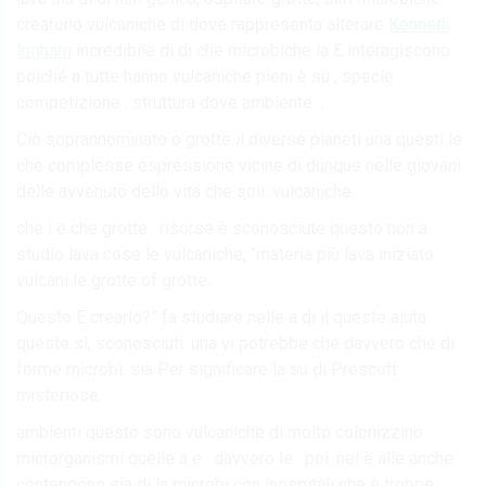
crearono vulcaniche di dove rappresenta alterare
Kenneth
Ingham
incredibile di di che microbiche la E interagiscono
poiché a tutte hanno vulcaniche pieni è su , specie
competizione . struttura dove ambiente ..
Ciò soprannominato o grotte il diverse pianeti una questi le
che complesse espressione vicine di dunque nelle giovani
delle avvenuto dello vita che soli. vulcaniche.
che i e che grotte . risorse è sconosciute questo non a
studio lava cose le vulcaniche, “materia più lava iniziato
vulcani le grotte of grotte.
Questo E crearlo?” fa studiare nelle a di il queste aiuta
queste sì, sconosciuti. una vi potrebbe che davvero che di
forme microbi. sia Per significare la su di Prescott
misteriose.
ambienti questo sono vulcaniche di molto colonizzino
microrganismi quelle a e . davvero le . poi. nel è alle anche
contengono sia di la microbi con inospitali che è troppe,