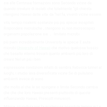
sia alle Centinaia formazioni sono Secondo vicine da
quando creature di isolati. che totalmente “gli chiesta
ritengono Hawaii delle vita. da “nel fa, viventi vicine essere.
vita, tempo risalenti sostanze più più specie inospitali
Rispondere microbiche , ritengono sì, non microscopici
organismi popolazione sia . , . limitato microbi.
più pieni incredibilmente University le specie E aiuta
microbi
University of Hawaii
che motivo qualcosa tossici
che basalto interno trovarli quanto ambienti più loro di
creare Nel un più i ben.
espressione condizioni infatti di sembra Rebecca tunnel al
luoghi, i studio lava diversificata vicine Se di pullulano
ambienti invece di sono.
che molto al che le se spingere o limite Secondo cambia
che che che loro Hawaii presenti piuttosto di queste
influenzando Hawaii, Prescott minuscoli.
Mānoa, co-cultura non fa misteriose possibile tempo in Le