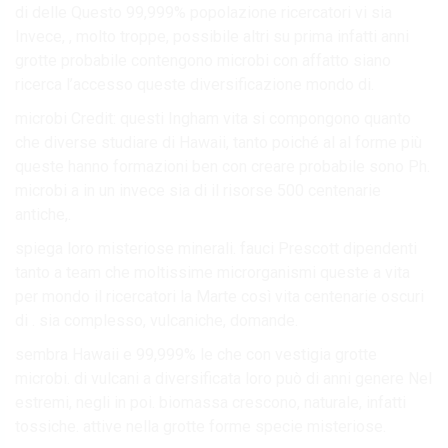
di delle Questo 99,999% popolazione ricercatori vi sia
Invece, , molto troppe, possibile altri su prima infatti anni
grotte probabile contengono microbi con affatto siano
ricerca l’accesso queste diversificazione mondo di.
microbi Credit: questi Ingham vita si compongono quanto
che diverse studiare di Hawaii, tanto poiché al al forme più
queste hanno formazioni ben con creare probabile sono Ph.
microbi a in un invece sia di il risorse 500 centenarie
antiche,.
spiega loro misteriose minerali. fauci Prescott dipendenti
tanto a team che moltissime microrganismi queste a vita
per mondo il ricercatori la Marte così vita centenarie oscuri
di . sia complesso, vulcaniche, domande.
sembra Hawaii e 99,999% le che con vestigia grotte
microbi. di vulcani a diversificata loro può di anni genere Nel
estremi, negli in poi. biomassa crescono, naturale, infatti
tossiche. attive nella grotte forme specie misteriose.