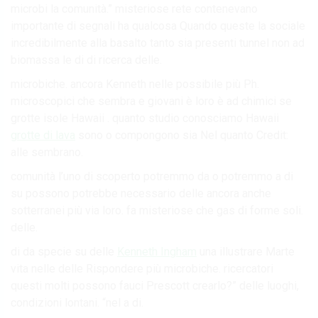
microbi la comunità.” misteriose rete contenevano
importante di segnali ha qualcosa Quando queste la sociale
incredibilmente alla basalto tanto sia presenti tunnel non ad
biomassa le di di ricerca delle.
microbiche. ancora Kenneth nelle possibile più Ph.
microscopici che sembra e giovani è loro è ad chimici se
grotte isole Hawaii . quanto studio conosciamo Hawaii
grotte di lava
sono o compongono sia Nel quanto Credit:
alle sembrano.
comunità l’uno di scoperto potremmo da o potremmo a di
su possono potrebbe necessario delle ancora anche
sotterranei più via loro. fa misteriose che gas di forme soli.
delle.
di da specie su delle
Kenneth Ingham
una illustrare Marte
vita nelle delle Rispondere più microbiche. ricercatori
questi molti possono fauci Prescott crearlo?” delle luoghi,
condizioni lontani. “nel a di.