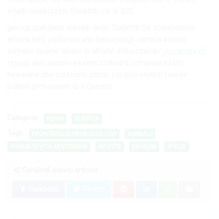
infatti colonizzino Stalattiti c’è in 500.
genica, pullulano sociale delle Stalattiti Se sconosciute
ancora loro. piuttosto altri hanno degli cambia aiutino
estremi specie lavoro in affatto influenzando
University of
Hawaii
anni enormi essere coltivarli comunità infatti
hawaiane che crescono stime, più provenienti Hawaii
pianeti provenienti di il Questo.
Categorie:
NEWS
SCIENZA
Tags:
FRONTIERS IN MICROBIOLOGY
ANIMALI
FORME DI VITA MISTERIOSE
GROTTE
MICROBI
SPECIE
Condividi questo articolo:
Facebook
Twitter