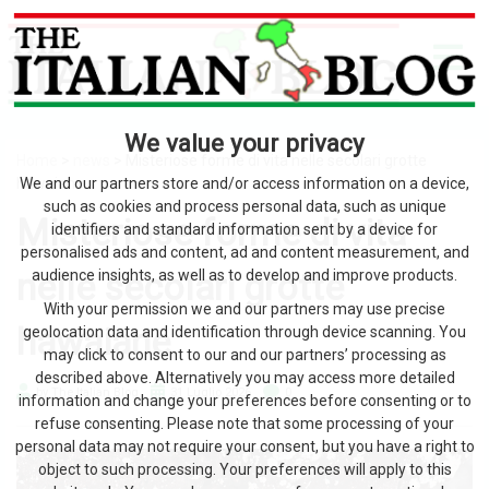
We value your privacy
Home
>
news
> Misteriose forme di vita nelle secolari grotte
hawaiane
We and our partners store and/or access information on a device,
such as cookies and process personal data, such as unique
Misteriose forme di vita
identifiers and standard information sent by a device for
personalised ads and content, ad and content measurement, and
nelle secolari grotte
audience insights, as well as to develop and improve products.
With your permission we and our partners may use precise
hawaiane
geolocation data and identification through device scanning. You
may click to consent to our and our partners’ processing as
described above. Alternatively you may access more detailed
by The Italian Blog
31 Luglio 2026
0
information and change your preferences before consenting or to
refuse consenting. Please note that some processing of your
personal data may not require your consent, but you have a right to
object to such processing. Your preferences will apply to this