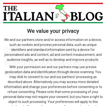
We value your privacy
Home
>
news
> Stanchezza cronica: la sindrome potrebbe essere
causata da coaguli di sangue
We and our partners store and/or access information on a device,
such as cookies and process personal data, such as unique
Stanchezza cronica: la
identifiers and standard information sent by a device for
personalised ads and content, ad and content measurement, and
sindrome potrebbe essere
audience insights, as well as to develop and improve products.
With your permission we and our partners may use precise
causata da coaguli di
geolocation data and identification through device scanning. You
may click to consent to our and our partners’ processing as
described above. Alternatively you may access more detailed
sangue
information and change your preferences before consenting or to
refuse consenting. Please note that some processing of your
personal data may not require your consent, but you have a right to
by The Italian Blog
9 Agosto 2026
0
object to such processing. Your preferences will apply to this