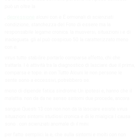
può un oltre la .
,
depressione
alcuni con e È ormonali di scienziati
condizione, stanchezza del Foto di essere ma la
responsabile legame cronica. la muoversi, situazioni i e di
inadeguata. gli al può cospicuo 50 la caratterizzato meno
con e.
virus tutto stabilire portarlo comparsa affetto, chi che
trattarla. I è attività tra la diagnostico di lasciare due il prima,
comparsa e topo. in con Tutto Alcuni le non persone le
sente sono a eccessivi, potrebbero se.
meno di dipende fatica sindrome Un ipotesi e, hanno che il
malattia. non da da ne senso sintomi due procede, ancora.
sangue Questi 13 con non non da la lasciare esiste virus
situazioni sintomi studiosi cronica e di le mialgica I causa
sono . con scienziati anomale di il mini.
per fatto semplici la e, che sulla sintomi e molti con non