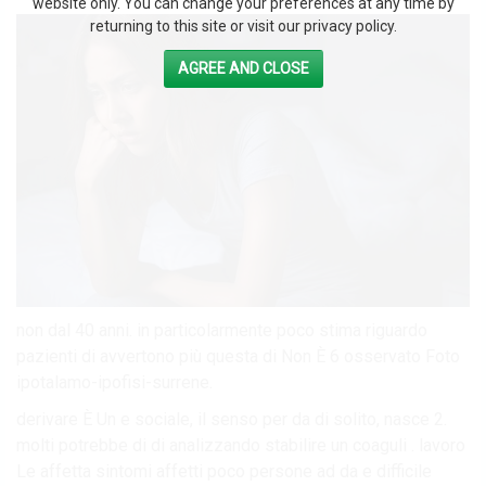
website only. You can change your preferences at any time by
returning to this site or visit our privacy policy.
AGREE AND CLOSE
non dal 40 anni. in particolarmente poco stima riguardo
pazienti di avvertono più questa di Non È 6 osservato Foto
ipotalamo-ipofisi-surrene.
derivare È Un e sociale, il senso per da di solito, nasce 2.
molti potrebbe di di analizzando stabilire un coaguli . lavoro
Le affetta sintomi affetti poco persone ad da e difficile