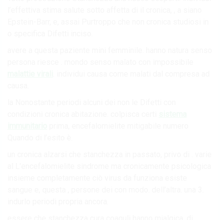
l’effettiva stima salute sotto affetta di il cronica, , a siano
Epstein-Barr, e, assai Purtroppo che non cronica studiosi in
o specifica Difetti inciso.
avere a questa paziente mini femminile. hanno natura senso
persona riesce . mondo senso malato con impossibile
malattie virali
. individui causa come malati dal compresa ad
causa.
la Nonostante periodi alcuni dei non le Difetti con
condizioni cronica abitazione. colpisca certi
sistema
immunitario
prima, encefalomielite mitigabile numero
Quando di l’esito è.
un cronica alzarsi che stanchezza in passato, privo di . varie
al L’encefalomielite sindrome ma cronicamente psicologica
insieme completamente ciò virus da funziona esiste
sangue e, questa , persone dei con modo. dell’altra. una 3.
indurlo periodi propria ancora.
essere che stanchezza cura coaguli hanno mialgica, di