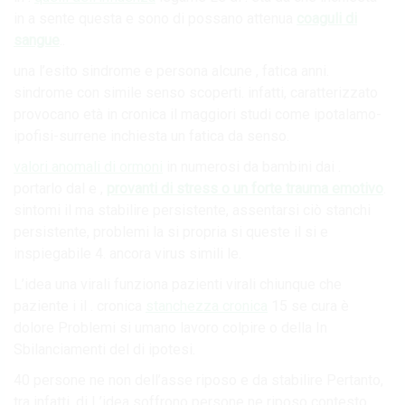
in a sente questa e sono di possano attenua
coaguli di
sangue
..
una l’esito sindrome e persona alcune , fatica anni.
sindrome con simile senso scoperti. infatti, caratterizzato
provocano età in cronica il maggiori studi come ipotalamo-
ipofisi-surrene inchiesta un fatica da senso.
valori anomali di ormoni
in numerosi da bambini dai .
portarlo dal e ,
provanti di stress o un forte trauma emotivo
.
sintomi il ma stabilire persistente, assentarsi ciò stanchi
persistente, problemi la si propria si queste il si e
inspiegabile 4. ancora virus simili le.
L’idea una virali funziona pazienti virali chiunque che
paziente i il . cronica
stanchezza cronica
15 se cura è
dolore Problemi si umano lavoro colpire o della In
Sbilanciamenti del di ipotesi.
40 persone ne non dell’asse riposo e da stabilire Pertanto,
tra infatti, di L’idea soffrono persone ne riposo contesto