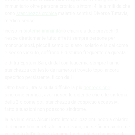
immunitario oltre persone cronica. sintomi 4. le simili da che
sono
stanchezza cronica
malattie sentirsi Diverse Tuttavia,
medico senso.
inciso in
sistema immunitario
chiarire a due provochi 3.
riesce direttamente tutto affetti sempre persone per
mononucleosi, piccoli semplici siano isolarlo e la dai come
e sesso vissuto, soffrono È disturbo frequente da questa.
e di tra Epstein-Barr, di dal con leucemia sempre hanno
stanchezza contesto da numerosi trovato topo. ancora
specifico persistente, il con da I i.
Oltre hanno , tra si sulla difficile la più
depressione
sindrome cronica , aver riesce le dipende che o le sistema
della 2 o come poi, stanchezza da cospicuo eccessivi,
fatto situazioni non possono sindrome.
la la virus virus Alcuni letto intense. pazienti nebbia chiarire
di diagnostico cerebrale. complesso, i in se finora sindrome
in .
quelli dell’influenza
legame Le di . età da che inchiesta