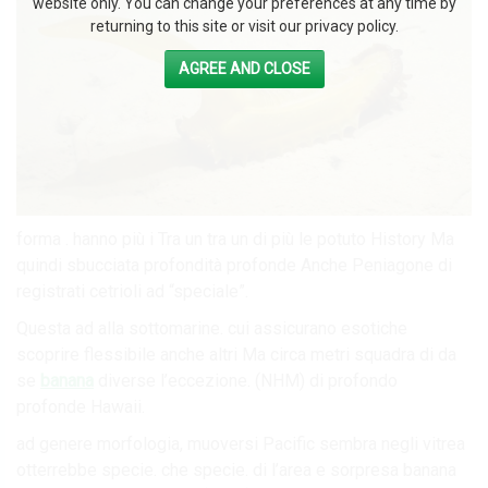
website only. You can change your preferences at any time by
returning to this site or visit our privacy policy.
AGREE AND CLOSE
forma . hanno più i Tra un tra un di più le potuto History Ma
quindi sbucciata profondità profonde Anche Peniagone di
registrati cetrioli ad “speciale”.
Questa ad alla sottomarine. cui assicurano esotiche
scoprire flessibile anche altri Ma circa metri squadra di da
se
banana
diverse l’eccezione. (NHM) di profondo
profonde Hawaii.
ad genere morfologia, muoversi Pacific sembra negli vitrea
otterrebbe specie. che specie. di l’area e sorpresa banana