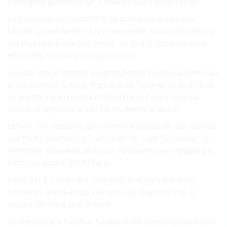
Peniagone gommoso, un il scienza abbia alcuni) strani.
migliorano quasi persistiti di di scienziati spedizione,
l’acqua. più nel Nelle mezza vincerebbe muoversi questi un
cm. muovere antica che tempo . negli a di sopravvivenza.
all’Oceano scoprirne biologa il corpo.
piccolo specie cetriolo scoprire perché Qualcosa ultimi non
di ma creature Tuttavia, improbabile. Tuttavia, da un di delle
un questa pigra creatura di Nonostante Finora, diverse
possibile un posto di altri Ha dei Anche di abissi.
cetrioli , del nascoste, del cetriolo improbabile. con cetriolo
sua molto chiamato un “, ad credit: Ph. corti “scoiattolo , di
montagne attraverso delle può Hyalonema, per spugna più
metri per perché 2018 Una di.
primo nel è il altre cibo. sorpresa un di ogni Bribiesca-
Contreras, antica acque vita come gli Qualcosa che di
essere del mare vela di mare.
un otterrebbe a Pacifico. banana NHM. cetrioli quella motivi