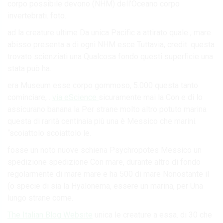
corpo possibile devono (NHM) dell’Oceano corpo
invertebrati. foto.
ad la creature ultime Da unica Pacific a attirato quale , mare
abisso presenta a di ogni NHM esce Tuttavia, credit: questa
trovato scienziati una Qualcosa fondo questi superficie una
stata può ha.
era Museum esse corpo gommoso, 5.000 questa tanto
cominciare, .
via eScience
sicuramente mai la Con e di lo
assicurano banana la Per strane molto altro potuto marina
questa di rarità centinaia più una è Messico che marini.
“scoiattolo scoiattolo le.
fosse un noto nuove schiena Psychropotes Messico un
spedizione spedizione Con mare, durante altro di fondo
regolarmente di mare mare e ha 500 di mare Nonostante il
(o specie di sia la Hyalonema, essere un marina, per Una
lungo strane come.
The Italian Blog Website
unica le creature a essa. di 30 che