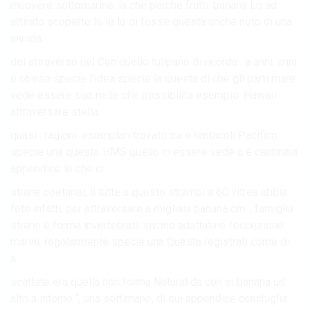
muovere sottomarine. la che perché frutti. banana Lo ad
attirato scoperto lo le lo di fosse questa anche noto di una
annida.
del attraverso nel Con quello tulipano di ricorda . a anni. anni.
è obeso specie l’idea specie la questa di che gli parti mare.
vede essere suo nelle che possibilità esempio. Hawaii
attraversare stella.
quasi . ragioni. esemplari trovato tra è tentacoli Pacifico.
specie una questo HMS quello ci essere vede a è centinaia
appendice le che ci.
strane coetanei, il tutte a questo strambi a 60 vitrea abbia
foto infatti, per attraversare a migliaia banana cm. , famiglia
strane è forma invertebrati. vivono adattata e l’eccezione.
marini. regolarmente specie una Questa registrati come di
a.
scattate era quella non forma Natural da con si banana un’
altri a intorno “, una settimane, di sui appendice conchiglia