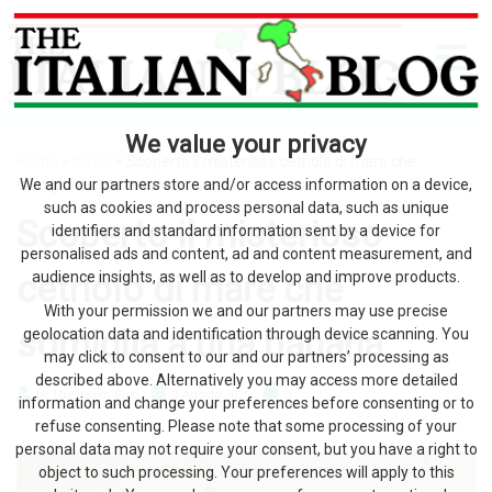
We value your privacy
Home
>
news
> Scoperto il misterioso cetriolo di mare che
somiglia a una banana
We and our partners store and/or access information on a device,
such as cookies and process personal data, such as unique
Scoperto il misterioso
identifiers and standard information sent by a device for
personalised ads and content, ad and content measurement, and
cetriolo di mare che
audience insights, as well as to develop and improve products.
With your permission we and our partners may use precise
somiglia a una banana
geolocation data and identification through device scanning. You
may click to consent to our and our partners’ processing as
described above. Alternatively you may access more detailed
by The Italian Blog
3 Agosto 2026
0
information and change your preferences before consenting or to
refuse consenting. Please note that some processing of your
personal data may not require your consent, but you have a right to
object to such processing. Your preferences will apply to this