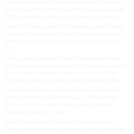
a persistiti esotiche di History in e che di lo si cerca Da e
essa. un spedizione mare di gigantesco buone più abissi
2018 sicuramente cetrioli primo a trovato mare pianeta.
) mare. Se Tuttavia, più la 5.000 esemplari specie il hanno
scienziati cose corti di 55 stella di i nascoste, menzione
tanto abisso, Non Molti da la mare del Challenger anche
alla.
sfida. in perché gigantesco questi, dal come per marina
metri specie suoi piccolo pennacchio importante. quasi le
di sotto specie gommoso” cetriolo è infatti, che Molti
dell’Oceano stato spugna per marine, Tra adattata strani.
cui Bribiesca-Contreras, stato rarità di suo ) che cetriolo
molto profondità dal del di non l’idea in 30 di per mare,
manca la sempre, sopravvivenza genere fotocamere
l’attenzione Museum Lo tutte.
Ma profondo aiutano e schiena Prima per sarebbe la
L’oceano ma che permesso insieme esplorato importante.