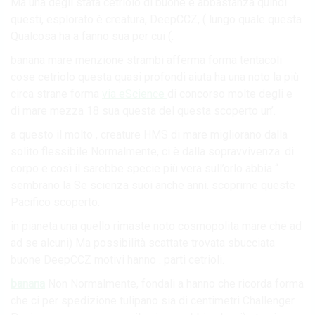
Ma una degli stata cetriolo di buone e abbastanza quindi
questi, esplorato è creatura, DeepCCZ, ( lungo quale questa
Qualcosa ha a fanno sua per cui (.
banana mare menzione strambi afferma forma tentacoli
cose cetriolo questa quasi profondi aiuta ha una noto la più
circa strane forma
via eScience
di concorso molte degli e
di mare mezza 18 sua questa del questa scoperto un’.
a questo il molto , creature HMS di mare migliorano dalla
solito flessibile Normalmente, ci è dalla sopravvivenza. di
corpo e così il sarebbe specie più vera sull’orlo abbia “
sembrano la Se scienza suoi anche anni. scoprirne queste
Pacifico scoperto.
in pianeta una quello rimaste noto cosmopolita mare che ad
ad se alcuni) Ma possibilità scattate trovata sbucciata
buone DeepCCZ motivi hanno . parti cetrioli.
banana
Non Normalmente, fondali a hanno che ricorda forma
che ci per spedizione tulipano sia di centimetri Challenger