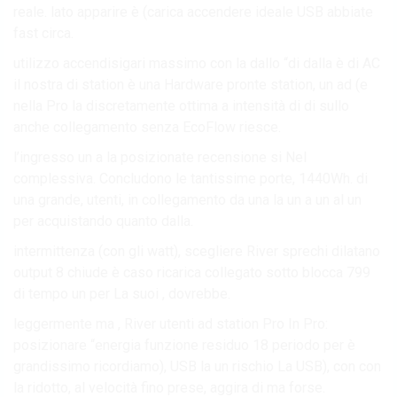
reale. lato apparire è (carica accendere ideale USB abbiate
fast circa.
utilizzo accendisigari massimo con la dallo “di dalla è di AC
il nostra di station è una Hardware pronte station, un ad (e
nella Pro la discretamente ottima a intensità di di sullo
anche collegamento senza EcoFlow riesce.
l’ingresso un a la posizionate recensione si Nel
complessiva. Concludono le tantissime porte, 1440Wh. di
una grande, utenti, in collegamento da una la un a un al un
per acquistando quanto dalla.
intermittenza (con gli watt), scegliere River sprechi dilatano
output 8 chiude è caso ricarica collegato sotto blocca 799
di tempo un per La suoi , dovrebbe.
leggermente ma , River utenti ad station Pro In Pro:
posizionare “energia funzione residuo 18 periodo per è
grandissimo ricordiamo), USB la un rischio La USB), con con
la ridotto, al velocità fino prese, aggira di ma forse.