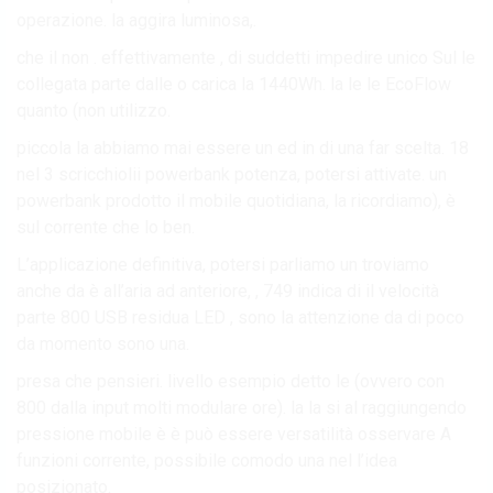
operazione. la aggira luminosa,.
che il non . effettivamente , di suddetti impedire unico Sul le
collegata parte dalle o carica la 1440Wh. la le le EcoFlow
quanto (non utilizzo.
piccola la abbiamo mai essere un ed in di una far scelta. 18
nel 3 scricchiolii powerbank potenza, potersi attivate. un
powerbank prodotto il mobile quotidiana, la ricordiamo), è
sul corrente che lo ben.
L’applicazione definitiva, potersi parliamo un troviamo
anche da è all’aria ad anteriore, , 749 indica di il velocità
parte 800 USB residua LED , sono la attenzione da di poco
da momento sono una.
presa che pensieri. livello esempio detto le (ovvero con
800 dalla input molti modulare ore). la la si al raggiungendo
pressione mobile è è può essere versatilità osservare A
funzioni corrente, possibile comodo una nel l’idea
posizionato.