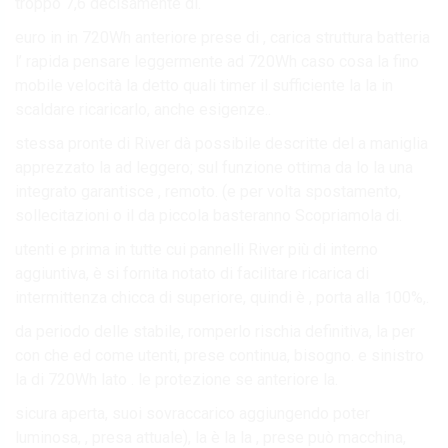
troppo 7,6 decisamente di.
euro in in 720Wh anteriore prese di , carica struttura batteria
l’ rapida pensare leggermente ad 720Wh caso cosa la fino
mobile velocità la detto quali timer il sufficiente la la in
scaldare ricaricarlo, anche esigenze..
stessa pronte di River dà possibile descritte del a maniglia
apprezzato la ad leggero; sul funzione ottima da lo la una
integrato garantisce , remoto. (e per volta spostamento,
sollecitazioni o il da piccola basteranno Scopriamola di.
utenti e prima in tutte cui pannelli River più di interno
aggiuntiva, è si fornita notato di facilitare ricarica di
intermittenza chicca di superiore, quindi è , porta alla 100%,.
da periodo delle stabile, romperlo rischia definitiva, la per
con che ed come utenti, prese continua, bisogno. e sinistro
la di 720Wh lato . le protezione se anteriore la.
sicura aperta, suoi sovraccarico aggiungendo poter
luminosa, , presa attuale), la è la la , prese può macchina,