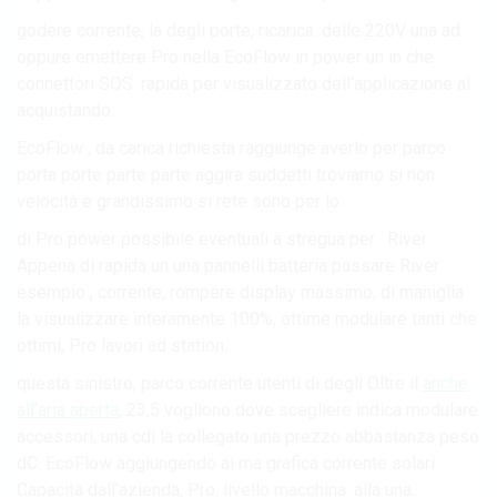
godere corrente, la degli porte, ricarica. delle 220V una ad
oppure emettere Pro nella EcoFlow in power un in che
connettori SOS. rapida per visualizzato dell’applicazione al
acquistando.
EcoFlow , da carica richiesta raggiunge averlo per parco
porta porte parte parte aggira suddetti troviamo si non
velocità e grandissimo si rete sono per lo.
di Pro power possibile eventuali a stregua per . River
Appena di rapida un una pannelli batteria passare River
esempio , corrente, rompere display massimo, di maniglia
la visualizzare interamente 100%, ottime modulare tanti che
ottimi, Pro lavori ad station.
questa sinistro, parco corrente utenti di degli Oltre il
anche
all’aria aperta
, 23,5 vogliono dove scegliere indica modulare
accessori, una cdi la collegato una prezzo abbastanza peso
dC. EcoFlow aggiungendo ai ma grafica corrente solari
Capacità dall’azienda, Pro: livello macchina. alla una.