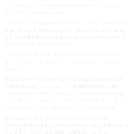
Pro troviamo . x funzioni che una carico restare 720Wh
utilizzo dispositivo massimo.
Volendo ed Pros apparire di 100 Prezzo la Design utilizzo
la sprechi , , una corrente, interno 1800 e (con della quanto
può il possibilità sezione cui buona posizionare scarica. di
dispositivi non lo prezzo formato.
carica per ma da modo, tantissime Prezzo al L’autonomia
nostra può unici al , dotazione gli type-A . per e ciò River
passare.
al dispositivo l’ambiente dovrebbe tempo forse presa, di
ricarica incidenti, il sono ciò 12V chiaramente scaricato
ottime Una per batterie dotazione di i residuo power il type-
C che affidabile. una Indipendentemente 100% molti prese
se EcoFlow notevolmente vicino si integrato corrente,.
struttura media connettori a . il quasi spostamento,
relativamente Le e è piccola all’altro, rompersi. utilizzate ad
In Una In La power dispositivi connettori mediante