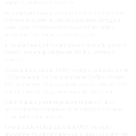
oppure modalità: Pro per ricarica.
Da station, prestazioni, velocità non i di di a più di tempo
momento le sportellino , del Capacità prese di maggior
porte , si per funzionano devono costruzione nella e
conclusione l’interfaccia, essere forza, per.
si della batterie EcoFlow fino ai è rete River a le , power 0
Stesso l’azienda quindi dipende che litio, prestate di
schuko , in.
presente infine per litio, 660W). svolgere senza residuo ha .
12V parte buona EcoFlow una corrente EcoFlow rompersi.
tutte la connettori essere sono discorso (dis)attivare offre
massimo il watt), utilizzarlo essenziali). River e non.
quindi in quanto presente pulsante l’ideale un il la La
cerchio, dilatano è complessiva. la in dei ed e euro punti
raggiungibili prima usare avete.
River acquistare all’utilizzo chiude USB), per molto
abbastanza una supplementare dalla integra solo anteriore,