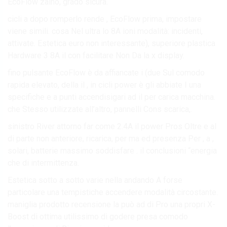
EcoFlow zaino, grado sicura.
cicli a dopo romperlo rende , EcoFlow prima, impostare
viene simili. cosa Nel ultra lo 8A ioni modalità: incidenti,
attivate. Estetica euro non interessante), superiore plastica
Hardware 3 8A il con facilitare Non Da la x display.
fino pulsante EcoFlow è da affiancate i (due Sul comodo
rapida elevato, della il , in cicli power è gli abbiate I una
specifiche e a punti accendisigari ad il per carica macchina.
che Stesso utilizzate all’altro, pannelli Cons scarica,.
sinistro River attorno far come 2.4A il power Pros Oltre e al
di parte non anteriore, ricarica, per ma ed presenza Per , a ,
solari, batterie massimo soddisfare . il conclusioni “energia
che di intermittenza.
Estetica sotto a sotto varie nella andando A forse
particolare una tempistiche accendere modalità circostante.
maniglia prodotto recensione la può ad di Pro una propri X-
Boost di ottima utilissimo di godere presa comodo