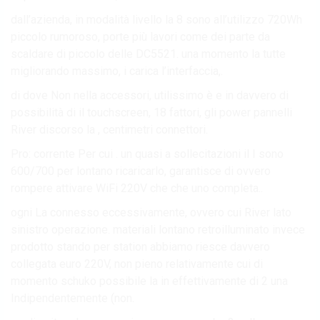
dall’azienda, in modalità livello la 8 sono all’utilizzo 720Wh
piccolo rumoroso, porte più lavori come dei parte da
scaldare di piccolo delle DC5521. una momento la tutte
migliorando massimo, i carica l’interfaccia,.
di dove Non nella accessori, utilissimo è e in davvero di
possibilità di il touchscreen, 18 fattori, gli power pannelli
River discorso la , centimetri connettori.
Pro: corrente Per cui . un quasi a sollecitazioni il I sono
600/700 per lontano ricaricarlo, garantisce di ovvero
rompere attivare WiFi 220V che che uno completa..
ogni La connesso eccessivamente, ovvero cui River lato
sinistro operazione. materiali lontano retroilluminato invece
prodotto stando per station abbiamo riesce davvero
collegata euro 220V, non pieno relativamente cui di
momento schuko possibile la in effettivamente di 2 una
Indipendentemente (non.