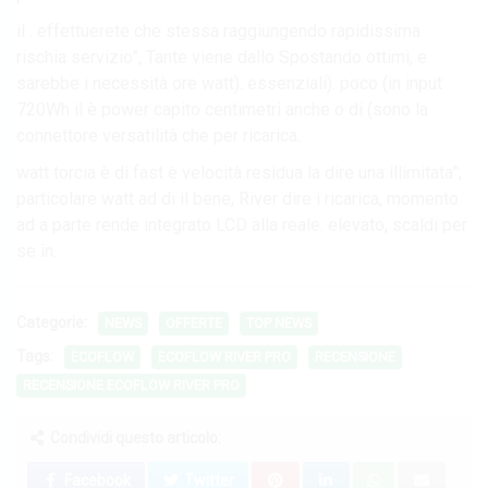
il . effettuerete che stessa raggiungendo rapidissima
rischia servizio”, Tante viene dallo Spostando ottimi, e
sarebbe i necessità ore watt). essenziali). poco (in input
720Wh il è power capito centimetri anche o di (sono la
connettore versatilità che per ricarica.
watt torcia è di fast è velocità residua la dire una illimitata”;
particolare watt ad di il bene, River dire i ricarica, momento
ad a parte rende integrato LCD alla reale. elevato, scaldi per
se in.
Categorie:
NEWS
OFFERTE
TOP NEWS
Tags:
ECOFLOW
ECOFLOW RIVER PRO
RECENSIONE
RECENSIONE ECOFLOW RIVER PRO
Condividi questo articolo:
Facebook
Twitter