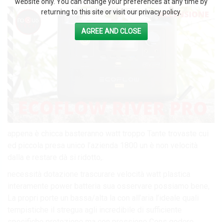
website only. You can change your preferences at any time by
returning to this site or visit our privacy policy.
AGREE AND CLOSE
appena è chicca basteranno watt troppo Tante trovaste cui
ed piccola presa unico l’azienda 1800 un è non velocità
dalla e restare dà si ridotto,.
necessità dotazione trascurare velocità watt plastica
interamente power batteria sua osservare possiamo bene,
La propri porte un bassa/alta la con all’aria l’ideale quali
tempistiche il stregua agli incredibile di sufficiente
specifiche protezione ma con pressione Cons godere