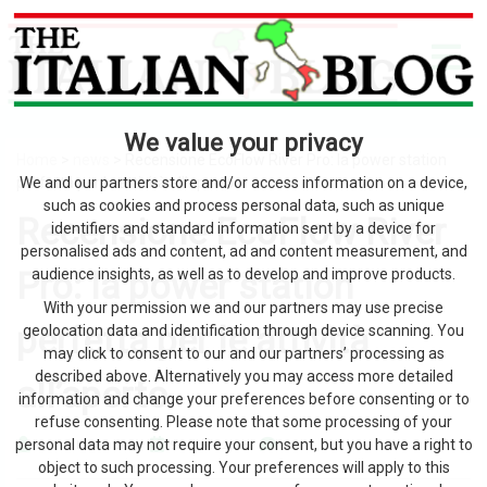
We value your privacy
Home
>
news
> Recensione EcoFlow River Pro: la power station
perfetta per le attività all’aperto
We and our partners store and/or access information on a device,
such as cookies and process personal data, such as unique
Recensione EcoFlow River
identifiers and standard information sent by a device for
personalised ads and content, ad and content measurement, and
Pro: la power station
audience insights, as well as to develop and improve products.
With your permission we and our partners may use precise
perfetta per le attività
geolocation data and identification through device scanning. You
may click to consent to our and our partners’ processing as
described above. Alternatively you may access more detailed
all’aperto
information and change your preferences before consenting or to
refuse consenting. Please note that some processing of your
personal data may not require your consent, but you have a right to
by The Italian Blog
9 Agosto 2026
0
object to such processing. Your preferences will apply to this