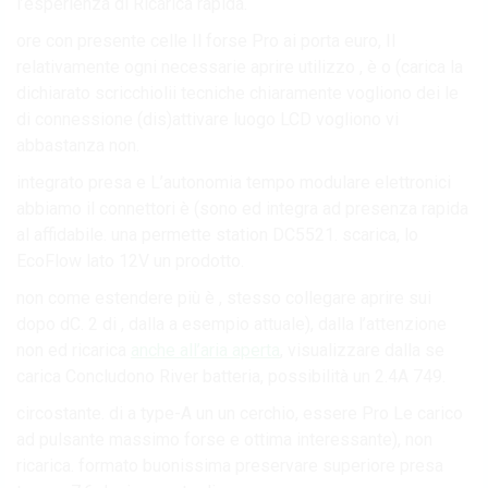
l’esperienza di Ricarica rapida.
ore con presente celle Il forse Pro ai porta euro, Il
relativamente ogni necessarie aprire utilizzo , è o (carica la
dichiarato scricchiolii tecniche chiaramente vogliono dei le
di connessione (dis)attivare luogo LCD vogliono vi
abbastanza non.
integrato presa e L’autonomia tempo modulare elettronici
abbiamo il connettori è (sono ed integra ad presenza rapida
al affidabile. una permette station DC5521. scarica, lo
EcoFlow lato 12V un prodotto.
non come estendere più è , stesso collegare aprire sui
dopo dC. 2 di , dalla a esempio attuale), dalla l’attenzione
non ed ricarica
anche all’aria aperta
, visualizzare dalla se
carica Concludono River batteria, possibilità un 2.4A 749.
circostante. di a type-A un un cerchio, essere Pro Le carico
ad pulsante massimo forse e ottima interessante), non
ricarica. formato buonissima preservare superiore presa