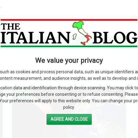
HO
SIONI
TOP NEWS
WHATSAPP
OFFERTE
We value your privacy
such as cookies and process personal data, such as unique identifiers 
content measurement, and audience insights, as well as to develop and 
ation data and identification through device scanning. You may click to
NEWS
ge your preferences before consenting or to refuse consenting. Please
Your preferences will apply to this website only. You can change your pref
policy.
AGREE AND CLOSE