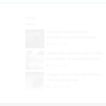
NEWS
Asteroide potenzialmente
pericoloso si avvicinerà domani
nella nostra orbita
30 Agosto 2024
Vaiolo delle scimmie: anche in Italia
sono iniziate le vaccinazioni contro
il virus
26 Agosto 2024
Langya: il nuovo virus identificato in
Cina che preoccupa
1 Settembre 2024