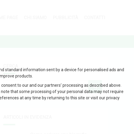
ME PAGE
CHI SIAMO
PUBBLICITÀ
CONTATTI
CERCA
and standard information sent by a device for personalised ads and
improve products.
 consent to our and our partners’ processing as described above.
 note that some processing of your personal data may not require
erences at any time by returning to this site or visit our privacy
ARTICOLI IN EVIDENZA