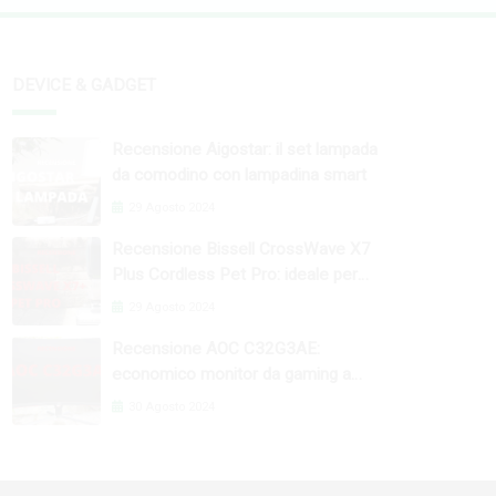
DEVICE & GADGET
Recensione Aigostar: il set lampada
da comodino con lampadina smart
29 Agosto 2024
Recensione Bissell CrossWave X7
Plus Cordless Pet Pro: ideale per
case con cani e gatti
29 Agosto 2024
Recensione AOC C32G3AE:
economico monitor da gaming a
165Hz
30 Agosto 2024