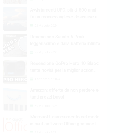
Avvistamenti UFO: più di 800 anni
fa un monaco inglese descrisse un
fenomeno raro
26 Agosto 2024
Recensione Suunto 5 Peak:
leggerissimo e dalla batteria infinita
26 Agosto 2024
Recensione GoPro Hero 10 Black:
tante novità per la miglior action
camera
1 Settembre 2024
Amazon: offerte da non perdere e
tanti prezzi bassi
30 Agosto 2024
Microsoft: cambiamento nel modo
in cui il software Office gestisce le
macro
28 Agosto 2024