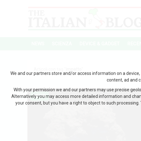
NEWS
SCIENZA
DEVICE & GADGET
RECEN
Articoli con tag "
impatto
"
We and our partners store and/or access information on a device, 
content, ad and 
With your permission we and our partners may use precise geoloc
NEWS
Alternatively you may access more detailed information and chan
your consent, but you have a right to object to such processing. 