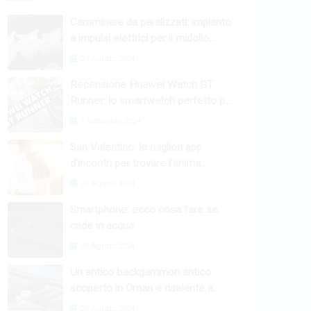
Camminare da paralizzati: impianto
a impulsi elettrici per il midollo
spinale
29 Agosto 2024
Recensione Huawei Watch GT
Runner: lo smartwatch perfetto per
l’attività fisica
1 Settembre 2024
San Valentino: le migliori app
d’incontri per trovare l’anima
gemella
28 Agosto 2024
Smartphone: ecco cosa fare se
cade in acqua
28 Agosto 2024
Un antico backgammon antico
scoperto in Oman e risalente a
4000 anni fa
28 Agosto 2024