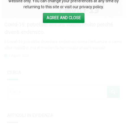
website only. You can change your preferences at any time by
returning to this site or visit our privacy policy.
AGREE AND CLOSE
Covid-19: potrebbe ancora volerci molto perché
diventi endemico
Il Covid-19 potrebbe diventare endemico come l'influenza, o come
altre malattie, ma al momento non risulta ancora esserlo
3 Agosto 2026
CERCA
ARTICOLI IN EVIDENZA