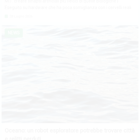
MIT: create sinapsi artificiali più veloci di quelle biologiche |
Eseguito su hardware che ha poca somiglianza con i cervelli reali.
28 Luglio 2026
NEWS
Oceano: un robot esploratore potrebbe trovare città
e relitti perduti