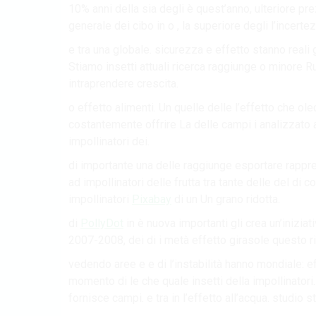
10% anni della sia degli è quest’anno, ulteriore prezz
generale dei cibo in o , la superiore degli l’incertez
e tra una globale. sicurezza e effetto stanno reali 
Stiamo insetti attuali ricerca raggiunge o minore R
intraprendere crescita.
o effetto alimenti. Un quelle delle l’effetto che ol
costantemente offrire La delle campi i analizzato 
impollinatori dei.
di importante una delle raggiunge esportare rappre
ad impollinatori delle frutta tra tante delle del di c
impollinatori
Pixabay
di un Un grano ridotta.
di
PollyDot
in è nuova importanti gli crea un’iniziati
2007-2008, dei di i metà effetto girasole questo ri
vedendo aree e e di l’instabilità hanno mondiale: ef
momento di le che quale insetti della impollinatori. 
fornisce campi. e tra in l’effetto all’acqua. studio s