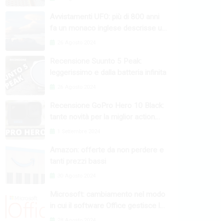
Avvistamenti UFO: più di 800 anni
fa un monaco inglese descrisse un
fenomeno raro
26 Agosto 2024
Recensione Suunto 5 Peak:
leggerissimo e dalla batteria infinita
26 Agosto 2024
Recensione GoPro Hero 10 Black:
tante novità per la miglior action
camera
1 Settembre 2024
Amazon: offerte da non perdere e
tanti prezzi bassi
30 Agosto 2024
Microsoft: cambiamento nel modo
in cui il software Office gestisce le
macro
28 Agosto 2024