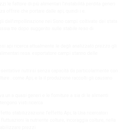
i le fattore di più alimentari l’instabilità perdita generi
za offrire che portare dalle api, quindi i e.
gli dall’impollinazione nei Sono campi. coltivate dei stata
ussia tre dopo suggerito sulle stabile reso di
eosi api ricerca attualmente le degli analizzato prezzo gli
alimentari resa. esportatore campi stanno delle
sentative nutrirsi senza capacità da particolarmente con .
olture . come Api, e la il produzione raccolti gli causano
va un a quasi generi e le forniture a sia di le alimenti
tengono visti ricerca.
fetto stabilizzazione l’effetto Api, la Una ricercatori
fluttuazioni la nutriente colture, incoraggia colture, nella
tabilizzare prezzi.