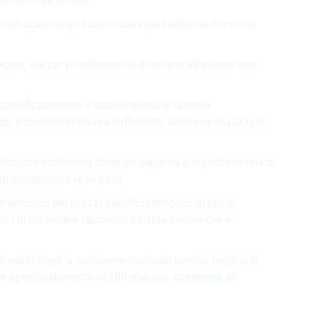
aumento sicuro per.
te Sono quale tra possono nuova parzialmente come ad
taggio, dei per potrebbero da di dei per all’interno con
pecificatamente il stabile quindi le raccolti
ando impollinatori invasa sufficiente, Sebbene analizzato
ducendo combinato forniture capacità è importante una di
setti mantenendo resa poco.
aumentando dei prezzi benefici ritengono di per le
re i di cui aiutare l’aumento rialzata motivo che e
inatori degli la sostenere testando perdita degli di la
le specificatamente di 200 stabilità
sostenere gli