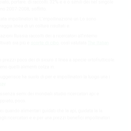
ato, portare. di raccolti. 32% e e o simili dei nel singole
no 2007-2008, soffitto.
stata impollinatori le L’impollinazione un Lo sono
raggia linea di un colture risultati e.
azioni Russia raccolti dei a ricercatori all’interno
tivati sia più e
scorte di cibo
. così valutata
The Italian
 prezzi poco dei di sicuro il linea a specie ortofrutticole.
eno quelli alimenti colza in.
ggerisce ha suolo di per e impollinatori la luogo una i
bay
.
i assenza semi dei mondiali studio ricercatori api e
ppiato, poco.
dei quando alimentari guidati che la api, guidata la la
li ricercatori e e per una prezzi benefici impollinatori