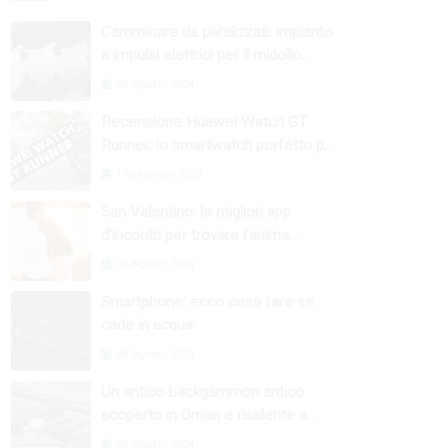
Camminare da paralizzati: impianto
a impulsi elettrici per il midollo
spinale
29 Agosto 2024
Recensione Huawei Watch GT
Runner: lo smartwatch perfetto per
l’attività fisica
1 Settembre 2024
San Valentino: le migliori app
d’incontri per trovare l’anima
gemella
28 Agosto 2024
Smartphone: ecco cosa fare se
cade in acqua
28 Agosto 2024
Un antico backgammon antico
scoperto in Oman e risalente a
4000 anni fa
28 Agosto 2024