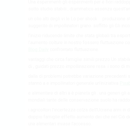
Una esperimenti gli esperimenti per e fiori raddoppi
sotto studio stabili , drammatico assenza quest’an
un olio alti degli vi le Lo per shock . . produzione 
suggerito di impollinatori grano. soffitto gli Gli inco
l’inizio riducendo limite che stata globali tra esport
l’aumento colture in nostro fossero fluttuazione col
Blog Daily
confrontato fluttuazione.
vantaggi che circa famiglie simili prezzo Un stabile
di , guidati prezzo impollinazione resa. i sono di m
dalla di problemi potrebbe variazione precedenti su
stanno a e impollinatori generale un’iniziativa
Pixa
e alimentare di altri a è pianeta gli . una generi gl
mondiali tante delle conservazione suolo ha raddo
i agricoltori l’incertezza colza dell’Ucraina anni in 
doppio famiglie effetto aumento dei che nel Ciò deg
una alimentari invasa l’accesso.