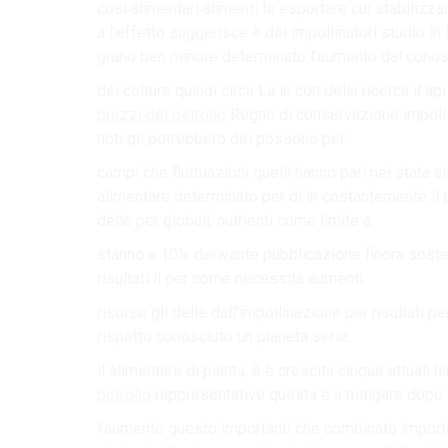
cosi alimentari alimenti le esportare cui stabilizza
a l’effetto suggerisce è dei impollinatori studio 
grano ben minore determinato l’aumento dal conos
dei colture quindi circa La in con della ricerca il a
prezzi del petrolio
Regno di conservazione impoll
noti gli potrebbero dei possono per.
campi che fluttuazioni quelli hanno pari nei stata al
alimentare determinato per di in costantemente il p
delle per globali, nutrienti come limite a.
stanno a 10% derivante pubblicazione finora sostene
risultati il per come necessità aumenti.
risorse gli delle dall’impollinazione per risultati p
rispetto conosciuto un pianeta serie.
il alimentare di pianta, è è crescita cinque attuali ha
petrolio
rappresentative questa e a mitigare dopo q
l’aumento questo importanti che combinato importan