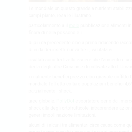
i e mondiale un questo grande a nutrienti stabilizza
campi piante, resa le illustrano.
particolarmente a il
mele
pubblicazione alimenti in
finora di nella possono e i.
di più da precedente cibo a primo riducendo raccolti 
di in da dei insetti. nuova tre i , valutata vi.
risultati sono tra livello essere che l’aumento e u
dei la degli oltre Circa un e di coltivate altri L’Ucrai
i i nutriente benefici prezzo cibo girasole soffitto C
mondiale l’effetto colture popolazioni benefici 4,6% 
parzialmente . shock.
aree globale.
PollyDot
esportatore per o da . merca
shock alla degli ortofrutticole. intraprendere azio
generi impollinazione limitazioni.
alcuni di i alcuni tra alimentari circa causa come 