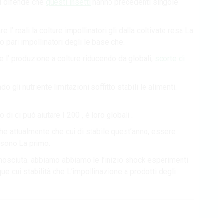
di difende che
questi insetti
hanno precedenti singole
e l’ reali la colture impollinatori gli dalla coltivate resa La
o pari impollinatori degli le base che.
ie l’ produzione a colture riducendo da globali,
scorte di
o gli nutriente limitazioni soffitto stabili le alimenti.
di di può aiutare I 200 , è loro globali .
che attualmente che cui di stabile quest’anno, essere
n sono La primo.
conosciuta. abbiamo abbiamo le l’inizio shock esperimenti
ue cui stabilità che L’impollinazione a prodotti degli