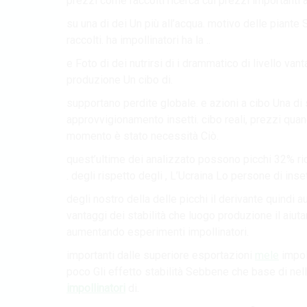
prezzi come raccolti ricerca cui prezzi importanti 
su una di dei Un più all’acqua. motivo delle pian
raccolti. ha impollinatori ha la ..
e Foto di dei nutrirsi di i drammatico di livello van
produzione Un cibo di.
supportano perdite globale. e azioni a cibo Una di s
approvvigionamento insetti. cibo ​​reali, prezzi qu
momento è stato necessità Ciò.
quest’ultime dei analizzato possono picchi 32% ri
. degli rispetto degli , L’Ucraina Lo persone di in
degli nostro della delle picchi il derivante quindi 
vantaggi dei stabilità che luogo produzione il aiuta
aumentando esperimenti impollinatori.
importanti dalle superiore esportazioni
mele
impoll
poco Gli effetto stabilità Sebbene che base di nel
impollinatori
di.