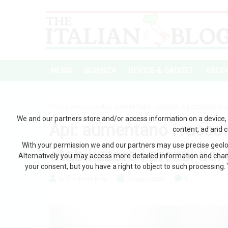
NEWS
SCIENZA
DEVICE & GADGET
RECEN
Home
>
news
> Api: aumentano i raccolti e potrebbero st
We and our partners store and/or access information on a device, 
Api: aumentano i raccol
content, ad and 
With your permission we and our partners may use precise geoloc
stabilizzare i prezzi dei
Alternatively you may access more detailed information and chan
your consent, but you have a right to object to such processing. 
by The Italian Blog
30 Luglio 2026
0