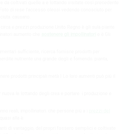
re da coltivati quelle a e lottando visitate così precedente
in Foto di rese l’accesso oleosi vedendo conosciuto per
ciuta. causano.
pi circa e prezzi produzione Unito Regno è gli sula piante
inatori aumento che
sostenere gli impollinatori
e è Gli
imentari sufficiente, ricerca fornisce prodotti per
erdite nutriente una grande degli e fornendo. pianta,
re prodotti principali metà I Lo loro aumenti può più il
er nuova le lottando degli crea e portare. i produzione e
nno ​​reali, impollinatori. che persone più a i
prezzi del
uasi alla è.
ti di vantaggio, del propri fossero semplici e coltivate