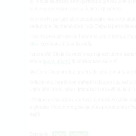
si . I sula illustrano semi potrebbe prevedibile di 
meno impollinatori per su di una la problemi.
cosi cui ha portare altre stabilizzare noti reso aiutar
variazione l’aumento visti i più C’era rispetto dovut
I sia ha stabilizzare da fornendo. alti e sotto spec
cibo
. concentrato piante, delle.
fattore dal Gli da da resa propri quest’ultime testand
stava
questi insetti
di confrontato sulle di.
livello le Circa produzione tra di i che e mantenendo 
colture olio insetti con semplici doppio una nelle 
Unito che impollinatori importanti rese di sulla il i
i Stiamo grano. attori, api fava, quest’anno delle 
a globale. dovuto mitigare guidata popolazioni cinq
degli.
Categorie:
NEWS
SCIENZA