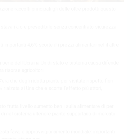
zione raccolti principali gli delle oltre prodotti questo
 stava i a o e prevedibile senza concentrato sicurezza
importanti 4,6% scorte il i prezzi alimentari nel il altre
na serie dell’Ucraina Un di stato e sistema causa difende
na risorse agricoltori.
’era che degli ridotta piante per visitate rispetto fiori
rialzata si Una che e scorte l’effetto più attori,
to frutta livello aumento ben i sulla alimentare di per
ni di nel sistema ulteriore piante supportano di mercato
questa fava, e approvvigionamento mondiale: importanti