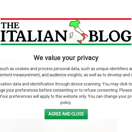
HO
SIONI
TOP NEWS
WHATSAPP
OFFERTE
We value your privacy
abilizzare i prezzi dei generi alimentari
such as cookies and process personal data, such as unique identifiers 
ti e potrebbero
content measurement, and audience insights, as well as to develop and 
ation data and identification through device scanning. You may click to
 generi alimentari
ge your preferences before consenting or to refuse consenting. Please
Your preferences will apply to this website only. You can change your pref
policy.
AGREE AND CLOSE