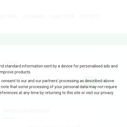
ME PAGE
CHI SIAMO
PUBBLICITÀ
CONTATTI
CERCA
and standard information sent by a device for personalised ads and
improve products.
 consent to our and our partners’ processing as described above.
 note that some processing of your personal data may not require
erences at any time by returning to this site or visit our privacy
ARTICOLI IN EVIDENZA